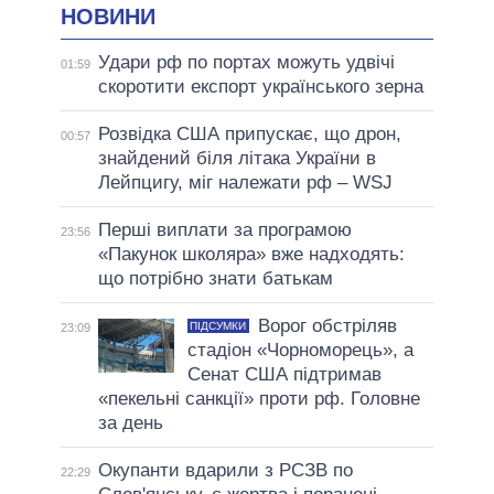
НОВИНИ
Удари рф по портах можуть удвічі
01:59
скоротити експорт українського зерна
Розвідка США припускає, що дрон,
00:57
знайдений біля літака України в
Лейпцигу, міг належати рф – WSJ
Перші виплати за програмою
23:56
«Пакунок школяра» вже надходять:
що потрібно знати батькам
Ворог обстріляв
ПІДСУМКИ
23:09
стадіон «Чорноморець», а
Сенат США підтримав
«пекельні санкції» проти рф. Головне
за день
Окупанти вдарили з РСЗВ по
22:29