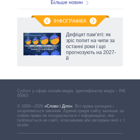
Більше новин
ІНФОГРАФІКА
Дефіцит пам’яті: як
раїні
зріс попит на чипи за
ої
останні роки і що
прогнозують на 2027-
й
аспі
Cуб'єкт у сфері онлайн-медіа. Ідентифікатор медіа – R40-
05063
© 2009—2026
«Слово і Діло»
.
Всі права захищені і
охороняються законом. Адміністрація сайту залишає за
собою право не погоджуватися з інформацією, яка
публікується на сайті, власниками або авторами якої є треті
особи.