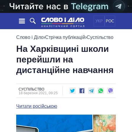
УКР
РОС
НОВИНИ
Слово і Діло
›
Стрічка публікацій
›
Суспільство
На Харківщині школи
ОБIЦЯНКИ
СТРІЧКА
ПОЛІТИКА
перейшли на
ПОДІЇ
ЕКОНОМІКА
ПОЛIТИКИ
дистанційне навчання
СТАТТІ
СУСПІЛЬСТВО
ІНФОГРАФІКА
ДУМКИ
СВІТ
УСІ ПОЛІТИКИ
ОГЛЯДИ
ПРЕЗИДЕНТ І ОФІС
ВІДЕО
СУСПІЛЬСТВО
ДАЙДЖЕСТИ
18 березня 2021, 09:25
ВЕРХОВНА РАДА
ПІДТРИМАТИ
КАБІНЕТ МІНІСТРІВ
Читати російською
ГОЛОВИ ОБЛАДМІНІСТРАЦІЙ
ПОРІВНЯННЯ ПОЛІТИКІВ
МЕРИ МІСТ
ВСІ ПЕРСОНИ