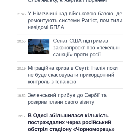
Слов'янську, є жертва і поранені
У Німеччині над військовою базою, де
21:45
ремонтують системи Patriot, помітили
невідомі БПЛА
Сенат США підтримав
20:55
законопроєкт про «пекельні
санкції» проти росії
Міграційна криза в Сеуті: Італія поки
20:19
не буде скасовувати прикордонний
контроль з Іспанією
Зеленський прибув до Сербії та
19:52
розкрив плани свого візиту
В Одесі збільшилася кількість
19:17
постраждалих через російський
обстріл стадіону «Чорноморець»