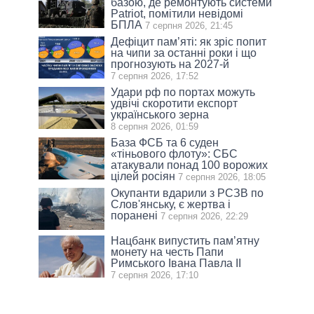
базою, де ремонтують системи
Patriot, помітили невідомі
БПЛА
7 серпня 2026, 21:45
Дефіцит пам’яті: як зріс попит
на чипи за останні роки і що
прогнозують на 2027-й
7 серпня 2026, 17:52
Удари рф по портах можуть
удвічі скоротити експорт
українського зерна
8 серпня 2026, 01:59
База ФСБ та 6 суден
«тіньового флоту»: СБС
атакували понад 100 ворожих
цілей росіян
7 серпня 2026, 18:05
Окупанти вдарили з РСЗВ по
Слов'янську, є жертва і
поранені
7 серпня 2026, 22:29
Нацбанк випустить пам’ятну
монету на честь Папи
Римського Івана Павла II
7 серпня 2026, 17:10