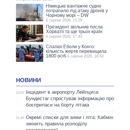
Німецьке вантажне судно
потрапило під атаку дронів у
Чорному морі – DW
6 серпня 2026, 21:29
Президент звільнив посла
Хорватії та ще трьох країн
6 серпня 2026, 17:43
Спалах Еболи у Конго:
кількість жертв перевищила
1800 осіб
6 серпня 2026, 18:50
НОВИНИ
Інцидент в аеропорту Лейпцига:
22:03
Бундестаг спростував інформацію про
боєприпаси на борту літака
Окремі списки для зими і літа: Кабмін
21:49
змінить правила розподілу