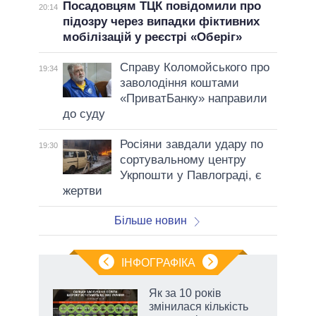
Посадовцям ТЦК повідомили про
20:14
підозру через випадки фіктивних
мобілізацій у реєстрі «Оберіг»
Справу Коломойського про
19:34
заволодіння коштами
«ПриватБанку» направили
до суду
Росіяни завдали удару по
19:30
сортувальному центру
Укрпошти у Павлограді, є
жертви
Більше новин
ІНФОГРАФІКА
Як за 10 років
раїні
змінилася кількість