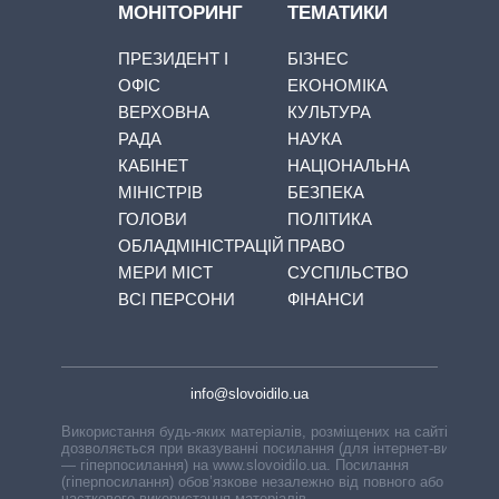
МОНІТОРИНГ
ТЕМАТИКИ
ПРЕЗИДЕНТ І
БІЗНЕС
ОФІС
ЕКОНОМІКА
ВЕРХОВНА
КУЛЬТУРА
РАДА
НАУКА
КАБІНЕТ
НАЦІОНАЛЬНА
МІНІСТРІВ
БЕЗПЕКА
ГОЛОВИ
ПОЛІТИКА
ОБЛАДМІНІСТРАЦІЙ
ПРАВО
МЕРИ МІСТ
СУСПІЛЬСТВО
ВСІ ПЕРСОНИ
ФІНАНСИ
info@slovoidilo.ua
Використання будь-яких матеріалів, розміщених на сайті,
дозволяється при вказуванні посилання (для інтернет-видань
— гіперпосилання) на www.slovoidilo.ua. Посилання
(гіперпосилання) обов’язкове незалежно від повного або
часткового використання матеріалів.