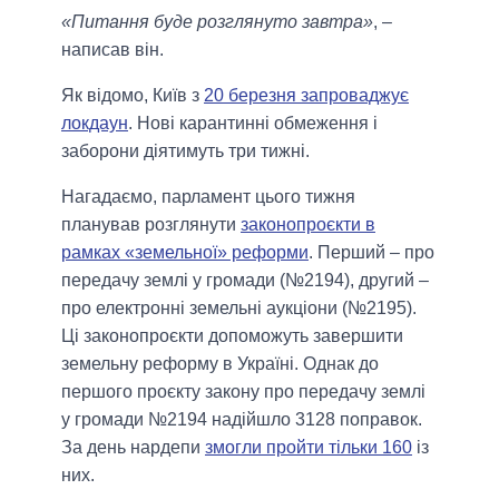
«Питання буде розглянуто завтра»
, –
написав він.
Як відомо, Київ з
20 березня запроваджує
локдаун
. Нові карантинні обмеження і
заборони діятимуть три тижні.
Нагадаємо, парламент цього тижня
планував розглянути
законопроєкти в
рамках «земельної» реформи
. Перший – про
передачу землі у громади (№2194), другий –
про електронні земельні аукціони (№2195).
Ці законопроєкти допоможуть завершити
земельну реформу в Україні. Однак до
першого проєкту закону про передачу землі
у громади №2194 надійшло 3128 поправок.
За день нардепи
змогли пройти тільки 160
із
них.