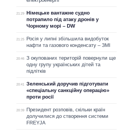
електроенергії
Німецьке вантажне судно
21:29
потрапило під атаку дронів у
Чорному морі – DW
Росія у липні збільшила видобуток
21:25
нафти та газового конденсату – ЗМІ
З окупованих територій повернули ще
20:46
одну групу українських дітей та
підлітків
Зеленський доручив підготувати
20:41
«спеціальну санкційну операцію»
проти росії
Президент розповів, скільки країн
20:39
долучилися до створення системи
FREYJA