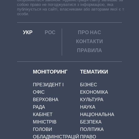
собою право не погоджуватися з інформацією, яка
публікується на сайті, власниками або авторами якої є треті
особи.
УКР
РОС
ПРО НАС
КОНТАКТИ
ПРАВИЛА
МОНІТОРИНГ
ТЕМАТИКИ
ПРЕЗИДЕНТ І
БІЗНЕС
ОФІС
ЕКОНОМІКА
ВЕРХОВНА
КУЛЬТУРА
РАДА
НАУКА
КАБІНЕТ
НАЦІОНАЛЬНА
МІНІСТРІВ
БЕЗПЕКА
ГОЛОВИ
ПОЛІТИКА
ОБЛАДМІНІСТРАЦІЙ
ПРАВО