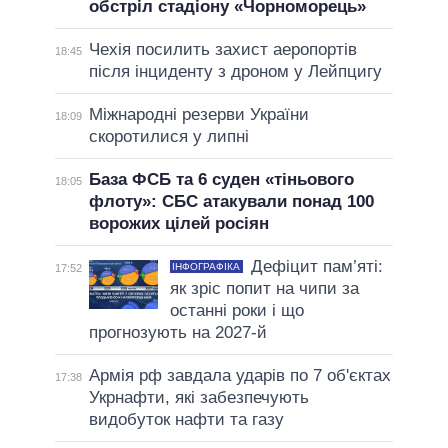
обстріл стадіону «Чорноморець»
Чехія посилить захист аеропортів
18:45
після інциденту з дроном у Лейпцигу
Міжнародні резерви України
18:09
скоротилися у липні
База ФСБ та 6 суден «тіньового
18:05
флоту»: СБС атакували понад 100
ворожих цілей росіян
Дефіцит пам’яті:
ІНФОГРАФІКА
17:52
як зріс попит на чипи за
останні роки і що
прогнозують на 2027-й
Армія рф завдала ударів по 7 об'єктах
17:38
Укрнафти, які забезпечують
видобуток нафти та газу