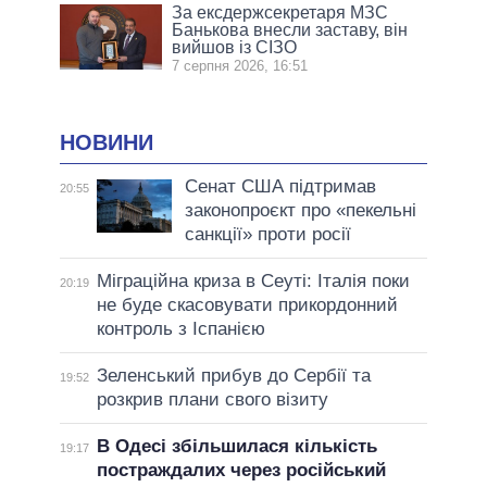
За ексдержсекретаря МЗС
Банькова внесли заставу, він
вийшов із СІЗО
7 серпня 2026, 16:51
НОВИНИ
Сенат США підтримав
20:55
законопроєкт про «пекельні
санкції» проти росії
Міграційна криза в Сеуті: Італія поки
20:19
не буде скасовувати прикордонний
контроль з Іспанією
Зеленський прибув до Сербії та
19:52
розкрив плани свого візиту
В Одесі збільшилася кількість
19:17
постраждалих через російський