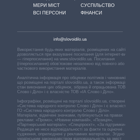
МЕРИ МІСТ
СУСПІЛЬСТВО
ВСІ ПЕРСОНИ
ФІНАНСИ
info@slovoidilo.ua
Використання будь-яких матеріалів, розміщених на сайті,
дозволяється при вказуванні посилання (для інтернет-видань
— гіперпосилання) на www.slovoidilo.ua. Посилання
(гіперпосилання) обов’язкове незалежно від повного або
часткового використання матеріалів.
Аналітична інформація про обіцянки політиків і чиновників,
що розміщені на порталі slovoidilo.ua, а також інформація про
стан виконання цих обіцянок, зібрана й опрацьована ТОВ «ІА
Слово і Діло» і є власністю ТОВ «ІА Слово і Діло».
Інфографіки, розміщені на порталі slovoidilo.ua, створені ГО
«Система народного контролю Слово і Діло» і є власністю
ГО «Система народного контролю Слово і Діло».
Матеріали, відмічені значками, публікуються на правах
реклами: «Промо», «Новини компаній», «Позиція»,
«Партнерський матеріал», «Спецпроєкт», «За підтримки».
Редакція не несе відповідальності за факти та оціночні
судження, оприлюднені у рекламних матеріалах. Згідно з
українським законодавством відповідальність за зміст