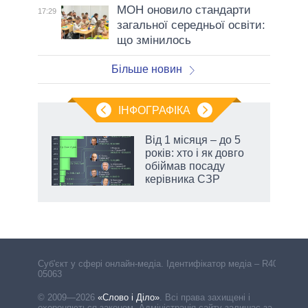
МОН оновило стандарти
17:29
загальної середньої освіти:
що змінилось
Більше новин
ІНФОГРАФІКА
Від 1 місяця – до 5
ть
років: хто і як довго
обіймав посаду
керівника СЗР
Cуб'єкт у сфері онлайн-медіа. Ідентифікатор медіа – R40-
05063
© 2009—2026
«Слово і Діло»
.
Всі права захищені і
охороняються законом. Адміністрація сайту залишає за