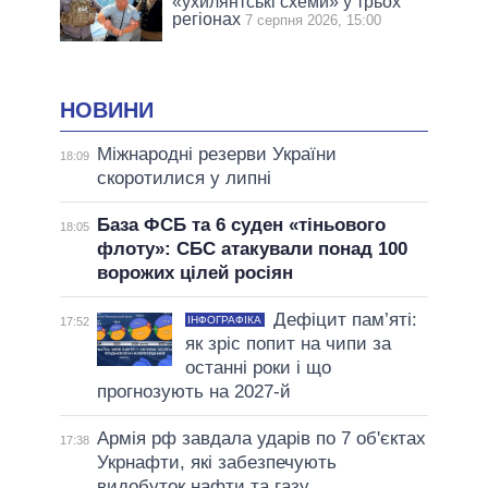
«ухилянтські схеми» у трьох
регіонах
7 серпня 2026, 15:00
НОВИНИ
Міжнародні резерви України
18:09
скоротилися у липні
База ФСБ та 6 суден «тіньового
18:05
флоту»: СБС атакували понад 100
ворожих цілей росіян
Дефіцит пам’яті:
ІНФОГРАФІКА
17:52
як зріс попит на чипи за
останні роки і що
прогнозують на 2027-й
Армія рф завдала ударів по 7 об'єктах
17:38
Укрнафти, які забезпечують
видобуток нафти та газу