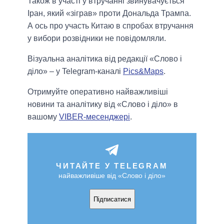
Також в участі у втручанні звинувачується
Іран, який «зіграв» проти Дональда Трампа.
А ось про участь Китаю в спробах втручання
у вибори розвідники не повідомляли.
Візуальна аналітика від редакції «Слово і
діло» – у Telegram-каналі
Pics&Maps
.
Отримуйте оперативно найважливіші
новини та аналітику від «Слово і діло» в
вашому
VIBER-месенджері
.
ЧИТАЙТЕ У TELEGRAM
найважливіше від «Слово і діло»
Підписатися