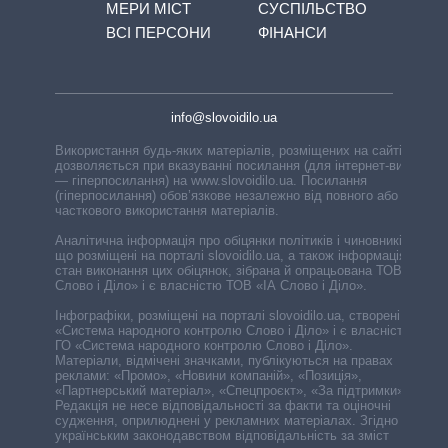
МЕРИ МІСТ
СУСПІЛЬСТВО
ВСІ ПЕРСОНИ
ФІНАНСИ
info@slovoidilo.ua
Використання будь-яких матеріалів, розміщених на сайті,
дозволяється при вказуванні посилання (для інтернет-видань
— гіперпосилання) на www.slovoidilo.ua. Посилання
(гіперпосилання) обов’язкове незалежно від повного або
часткового використання матеріалів.
Аналітична інформація про обіцянки політиків і чиновників,
що розміщені на порталі slovoidilo.ua, а також інформація про
стан виконання цих обіцянок, зібрана й опрацьована ТОВ «ІА
Слово і Діло» і є власністю ТОВ «ІА Слово і Діло».
Інфографіки, розміщені на порталі slovoidilo.ua, створені ГО
«Система народного контролю Слово і Діло» і є власністю
ГО «Система народного контролю Слово і Діло».
Матеріали, відмічені значками, публікуються на правах
реклами: «Промо», «Новини компаній», «Позиція»,
«Партнерський матеріал», «Спецпроєкт», «За підтримки».
Редакція не несе відповідальності за факти та оціночні
судження, оприлюднені у рекламних матеріалах. Згідно з
українським законодавством відповідальність за зміст