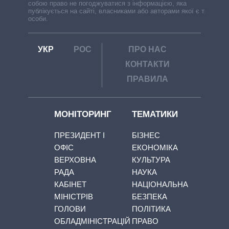
собою право не погоджуватися з інформацією, яка
публікується на сайті, власниками або авторами якої є треті
особи.
УКР
РОС
ПРО НАС
КОНТАКТИ
ПРАВИЛА
МОНІТОРИНГ
ТЕМАТИКИ
ПРЕЗИДЕНТ І
БІЗНЕС
ОФІС
ЕКОНОМІКА
ВЕРХОВНА
КУЛЬТУРА
РАДА
НАУКА
КАБІНЕТ
НАЦІОНАЛЬНА
МІНІСТРІВ
БЕЗПЕКА
ГОЛОВИ
ПОЛІТИКА
ОБЛАДМІНІСТРАЦІЙ
ПРАВО