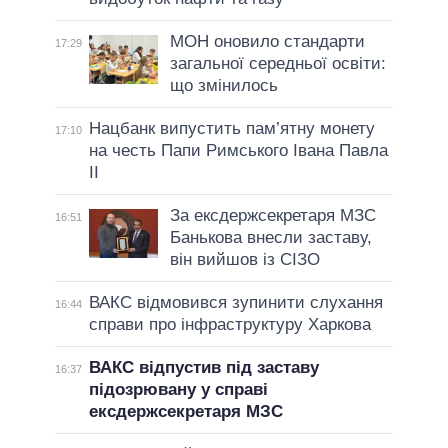
МОН оновило стандарти
17:29
загальної середньої освіти:
що змінилось
Нацбанк випустить пам’ятну монету
17:10
на честь Папи Римського Івана Павла
II
За ексдержсекретаря МЗС
16:51
Банькова внесли заставу,
він вийшов із СІЗО
ВАКС відмовився зупинити слухання
16:44
справи про інфраструктуру Харкова
ВАКС відпустив під заставу
16:37
підозрювану у справі
ексдержсекретаря МЗС