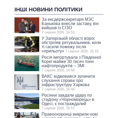
ІНШІ НОВИНИ ПОЛІТИКИ
За ексдержсекретаря МЗС
Банькова внесли заставу, він
вийшов із СІЗО
7 серпня 2026, 16:51
У Запорізькій області ворог
обстріляв рятувальників, коли
ті гасили пожежу після
«прильоту»
7 серпня 2026, 16:33
Росія імпортувала з Південної
Кореї майже 30 тисяч тонн
нафтопродуктів – ЗМІ
7 серпня 2026, 14:58
ВАКС відмовився зупинити
слухання справи про
інфраструктуру Харкова
7 серпня 2026, 16:44
Росіяни завдали удару по
стадіону «Чорноморець» в
Одесі, є постраждалий
7 серпня 2026, 15:57
Правоохоронці викрили нові