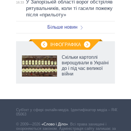
У Запорізькій області ворог обстріляв
16:33
рятувальників, коли ті гасили пожежу
після «прильоту»
Більше новин
ІНФОГРАФІКА
Скільки картоплі
 за
вирощували в Україні
асть
до і під час великої
війни
Cуб'єкт у сфері онлайн-медіа. Ідентифікатор медіа – R40-
05063
© 2009—2026
«Слово і Діло»
.
Всі права захищені і
охороняються законом. Адміністрація сайту залишає за