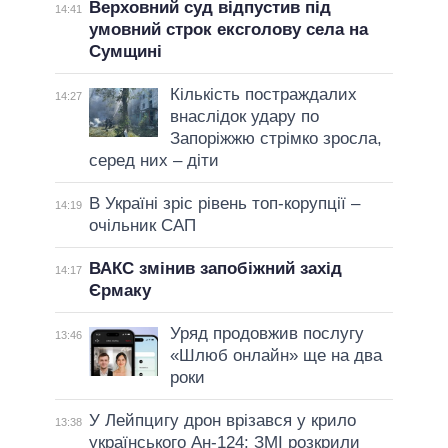
Верховний суд відпустив під
14:41
умовний строк ексголову села на
Сумщині
Кількість постраждалих
14:27
внаслідок удару по
Запоріжжю стрімко зросла,
серед них – діти
В Україні зріс рівень топ-корупції –
14:19
очільник САП
ВАКС змінив запобіжний захід
14:17
Єрмаку
Уряд продовжив послугу
13:46
«Шлюб онлайн» ще на два
роки
У Лейпцигу дрон врізався у крило
13:38
українського Ан-124: ЗМІ розкрили