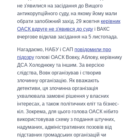
не з'явилися на засідання до Вищого
антикорупційного суду, на якому йому мали
обрати запобіжний захід. 29 жовтня
керівник
ОАСК вдруге не з'явився до суду
і ВАКС
вчергове відклав засідання на 5 листопада.
Нагадаємо, НАБУ і САП
повідомили про
підозру
голові ОАСК Вовку, Аблову, керівнику
ДСА Холоднюку та іншим. За версією
слідства, Вовк організував і створив
злочинну організацію. Як вважають
детективи, ця злочинна організація
ухвалювала замовні рішення у власних
інтересах, а також політичних еліт та бізнес-
кіл. Зокрема, для цього голова ОАСК нібито
використовував схему з подання штучних,
надуманих, адміністративних позовів від
підставних громадських організацій чи