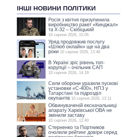
ІНШІ НОВИНИ ПОЛІТИКИ
Росія з квітня призупинила
виробництво ракет «Кинджал»
та Х-32 – Скібіцький
10 серпня 2026, 15:05
Уряд продовжив послугу
«Шлюб онлайн» ще на два
роки
10 серпня 2026, 13:46
В Україні зріс рівень топ-
корупції – очільник САП
10 серпня 2026, 14:19
Сили оборони уразили пускові
установки «С-400», НПЗ у
Татарстані та підрозділ
окупантів
10 серпня 2026, 13:11
Обвинуваченій ексначальниці
апарату Харківської ОВА не
змінили заставу
10 серпня 2026, 12:40
Стерненко та Портников
очолили рейтинг довіри серед