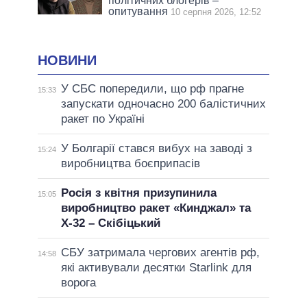
політичних блогерів –
опитування
10 серпня 2026, 12:52
НОВИНИ
У СБС попередили, що рф прагне
15:33
запускати одночасно 200 балістичних
ракет по Україні
У Болгарії стався вибух на заводі з
15:24
виробництва боєприпасів
Росія з квітня призупинила
15:05
виробництво ракет «Кинджал» та
Х-32 – Скібіцький
СБУ затримала чергових агентів рф,
14:58
які активували десятки Starlink для
ворога