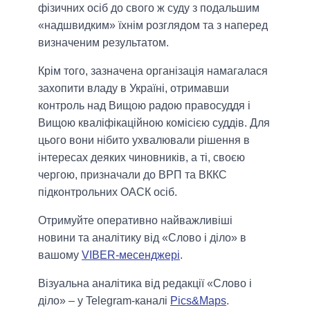
фізичних осіб до свого ж суду з подальшим
«надшвидким» їхнім розглядом та з наперед
визначеним результатом.
Крім того, зазначена організація намагалася
захопити владу в Україні, отримавши
контроль над Вищою радою правосуддя і
Вищою кваліфікаційною комісією суддів. Для
цього вони нібито ухвалювали рішення в
інтересах деяких чиновників, а ті, своєю
чергою, призначали до ВРП та ВККС
підконтрольних ОАСК осіб.
Отримуйте оперативно найважливіші
новини та аналітику від «Слово і діло» в
вашому
VIBER-месенджері
.
Візуальна аналітика від редакції «Слово і
діло» – у Telegram-каналі
Pics&Maps
.