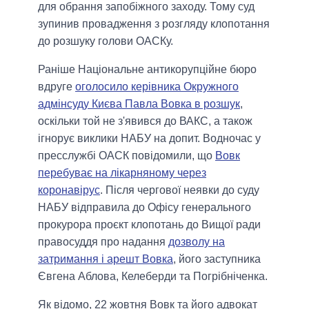
для обрання запобіжного заходу. Тому суд
зупинив провадження з розгляду клопотання
до розшуку голови ОАСКу.
Раніше Національне антикорупційне бюро
вдруге
оголосило керівника Окружного
адмінсуду Києва Павла Вовка в розшук
,
оскільки той не з'явився до ВАКС, а також
ігнорує виклики НАБУ на допит. Водночас у
пресслужбі ОАСК повідомили, що
Вовк
перебуває на лікарняному через
коронавірус
. Після чергової неявки до суду
НАБУ відправила до Офісу генерального
прокурора проєкт клопотань до Вищої ради
правосуддя про надання
дозволу на
затримання і арешт Вовка
, його заступника
Євгена Аблова, Келеберди та Погрібніченка.
Як відомо, 22 жовтня Вовк та його адвокат