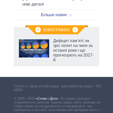
нові деталі
Більше новин
ІНФОГРАФІКА
 5
Дефіцит пам’яті: як
вго
зріс попит на чипи за
останні роки і що
прогнозують на 2027-
й
Cуб'єкт у сфері онлайн-медіа. Ідентифікатор медіа – R40-
05063
© 2009—2026
«Слово і Діло»
.
Всі права захищені і
охороняються законом. Адміністрація сайту залишає за
собою право не погоджуватися з інформацією, яка
публікується на сайті, власниками або авторами якої є треті