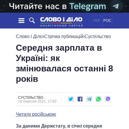
УКР
РОС
НОВИНИ
Слово і Діло
›
Стрічка публікацій
›
Суспільство
Середня зарплата в
ОБIЦЯНКИ
СТРІЧКА
ПОЛІТИКА
Україні: як
ПОДІЇ
ЕКОНОМІКА
ПОЛIТИКИ
змінювалася останні 8
СТАТТІ
СУСПІЛЬСТВО
ІНФОГРАФІКА
ДУМКИ
СВІТ
УСІ ПОЛІТИКИ
років
ОГЛЯДИ
ПРЕЗИДЕНТ І ОФІС
ВІДЕО
ДАЙДЖЕСТИ
ВЕРХОВНА РАДА
СУСПІЛЬСТВО
ПІДТРИМАТИ
КАБІНЕТ МІНІСТРІВ
10 березня 2021, 17:00
ГОЛОВИ ОБЛАДМІНІСТРАЦІЙ
ПОРІВНЯННЯ ПОЛІТИКІВ
Читати російською
МЕРИ МІСТ
ВСІ ПЕРСОНИ
За даними Держстату, в січні середня