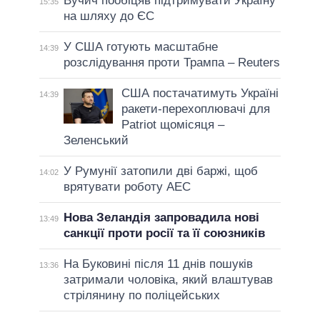
Вучич пообіцяв підтримувати Україну
15:35
на шляху до ЄС
У США готують масштабне
14:39
розслідування проти Трампа – Reuters
США постачатимуть Україні
14:39
ракети-перехоплювачі для
Patriot щомісяця –
Зеленський
У Румунії затопили дві баржі, щоб
14:02
врятувати роботу АЕС
Нова Зеландія запровадила нові
13:49
санкції проти росії та її союзників
На Буковині після 11 днів пошуків
13:36
затримали чоловіка, який влаштував
стрілянину по поліцейських