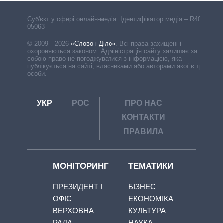
Cуб'єкт у сфері онлайн-медіа. Ідентифікатор медіа – R40-
05063
© 2009—2026
«Слово і Діло»
.
Всі права захищені і
охороняються законом. Адміністрація сайту залишає за
собою право не погоджуватися з інформацією, яка
публікується на сайті, власниками або авторами якої є треті
особи.
УКР
РОС
ПРО НАС
КОНТАКТИ
ПРАВИЛА
МОНІТОРИНГ
ТЕМАТИКИ
ПРЕЗИДЕНТ І
БІЗНЕС
ОФІС
ЕКОНОМІКА
ВЕРХОВНА
КУЛЬТУРА
РАДА
НАУКА