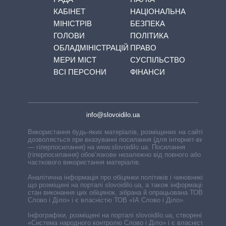
КАБІНЕТ
НАЦІОНАЛЬНА
МІНІСТРІВ
БЕЗПЕКА
ГОЛОВИ
ПОЛІТИКА
ОБЛАДМІНІСТРАЦІЙ
ПРАВО
МЕРИ МІСТ
СУСПІЛЬСТВО
ВСІ ПЕРСОНИ
ФІНАНСИ
info@slovoidilo.ua
Використання будь-яких матеріалів, розміщених на сайті,
дозволяється при вказуванні посилання (для інтернет-видань
— гіперпосилання) на www.slovoidilo.ua. Посилання
(гіперпосилання) обов’язкове незалежно від повного або
часткового використання матеріалів.
Аналітична інформація про обіцянки політиків і чиновників,
що розміщені на порталі slovoidilo.ua, а також інформація про
стан виконання цих обіцянок, зібрана й опрацьована ТОВ «ІА
Слово і Діло» і є власністю ТОВ «ІА Слово і Діло».
Інфографіки, розміщені на порталі slovoidilo.ua, створені ГО
«Система народного контролю Слово і Діло» і є власністю