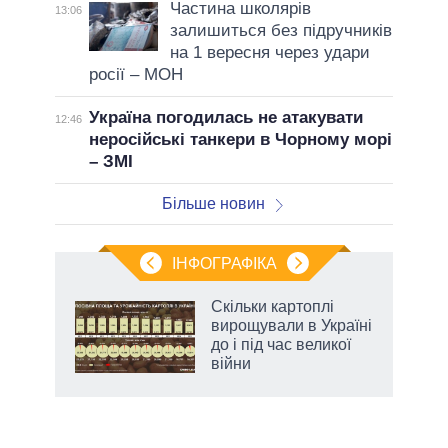
Частина школярів
13:06
залишиться без підручників
на 1 вересня через удари
росії – МОН
Україна погодилась не атакувати
12:46
неросійські танкери в Чорному морі
– ЗМІ
Більше новин
ІНФОГРАФІКА
жет
Скільки картоплі
вирощували в Україні
ків
до і під час великої
війни