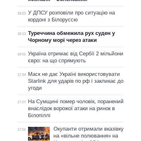
У ДПСУ розповіли про ситуацію на
18:23
кордоні з Білоруссю
Туреччина обмежила рух суден у
18:12
Чорному морі через атаки
Україна отримає від Сербії 2 мільйони
18:01
євро: на що спрямують
Маск не дає Україні використовувати
17:34
Starlink для ударів по рф і закликає до
угоди
На Сумщині помер чоловік, поранений
17:27
внаслідок ворожої атаки на ринок в
Білопіллі
Окупанти отримали вказівку
17:01
на «вільне полювання» на