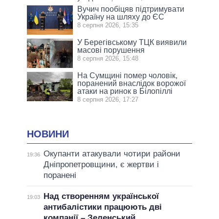
Вучич пообіцяв підтримувати
Україну на шляху до ЄС
8 серпня 2026, 15:35
У Берегівському ТЦК виявили
масові порушення
8 серпня 2026, 15:48
На Сумщині помер чоловік,
поранений внаслідок ворожої
атаки на ринок в Білопіллі
8 серпня 2026, 17:27
НОВИНИ
Окупанти атакували чотири райони
19:36
Дніпропетровщини, є жертви і
поранені
Над створенням української
19:03
антибалістики працюють дві
компанії – Зеленський