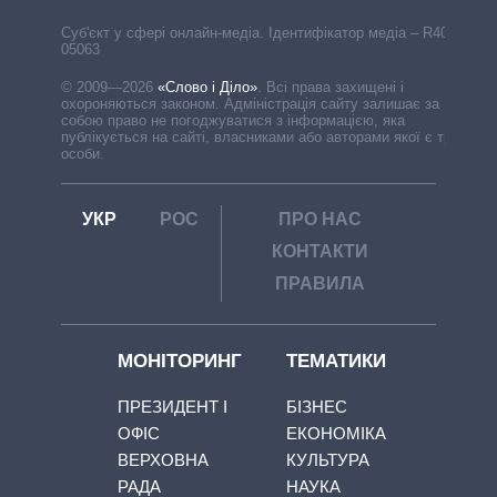
Cуб'єкт у сфері онлайн-медіа. Ідентифікатор медіа – R40-
05063
© 2009—2026
«Слово і Діло»
.
Всі права захищені і
охороняються законом. Адміністрація сайту залишає за
собою право не погоджуватися з інформацією, яка
публікується на сайті, власниками або авторами якої є треті
особи.
УКР
РОС
ПРО НАС
КОНТАКТИ
ПРАВИЛА
МОНІТОРИНГ
ТЕМАТИКИ
ПРЕЗИДЕНТ І
БІЗНЕС
ОФІС
ЕКОНОМІКА
ВЕРХОВНА
КУЛЬТУРА
РАДА
НАУКА