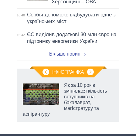
Херсонщині – ОВА
Сербія допоможе відбудувати одне з
16:48
українських міст
ЄС виділив додаткові 30 млн євро на
16:42
підтримку енергетики України
Більше новин
ІНФОГРАФІКА
 5
Як за 10 років
вго
змінилася кількість
вступників на
бакалаврат,
магістратуру та
аспірантуру