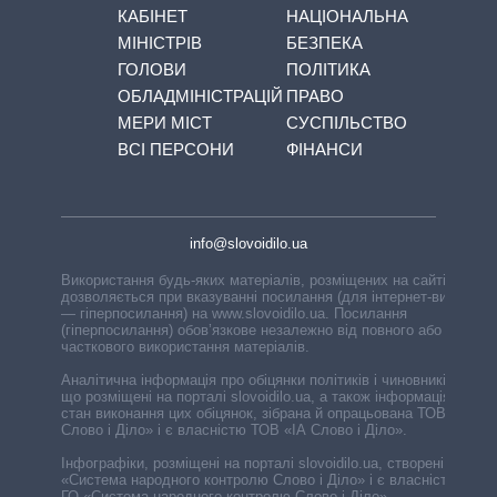
КАБІНЕТ
НАЦІОНАЛЬНА
МІНІСТРІВ
БЕЗПЕКА
ГОЛОВИ
ПОЛІТИКА
ОБЛАДМІНІСТРАЦІЙ
ПРАВО
МЕРИ МІСТ
СУСПІЛЬСТВО
ВСІ ПЕРСОНИ
ФІНАНСИ
info@slovoidilo.ua
Використання будь-яких матеріалів, розміщених на сайті,
дозволяється при вказуванні посилання (для інтернет-видань
— гіперпосилання) на www.slovoidilo.ua. Посилання
(гіперпосилання) обов’язкове незалежно від повного або
часткового використання матеріалів.
Аналітична інформація про обіцянки політиків і чиновників,
що розміщені на порталі slovoidilo.ua, а також інформація про
стан виконання цих обіцянок, зібрана й опрацьована ТОВ «ІА
Слово і Діло» і є власністю ТОВ «ІА Слово і Діло».
Інфографіки, розміщені на порталі slovoidilo.ua, створені ГО
«Система народного контролю Слово і Діло» і є власністю
ГО «Система народного контролю Слово і Діло».