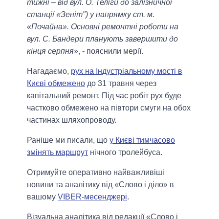
тижні – від вул. О. Теліги до залізничної
станції «Зеніт") у напрямку ст. м.
«Почайна». Основні ремонтні роботи на
вул. С. Бандери планують завершити до
кінця серпня
», - пояснили мерії.
Нагадаємо,
рух на Індустріальному мості в
Києві обмежено
до 31 травня через
капітальний ремонт. Під час робіт рух буде
частково обмежено на півтори смуги на обох
частинах шляхопроводу.
Раніше ми писали, що
у Києві тимчасово
змінять маршрут
нічного тролейбуса.
Отримуйте оперативно найважливіші
новини та аналітику від «Слово і діло» в
вашому
VIBER-месенджері
.
Візуальна аналітика від редакції «Слово і