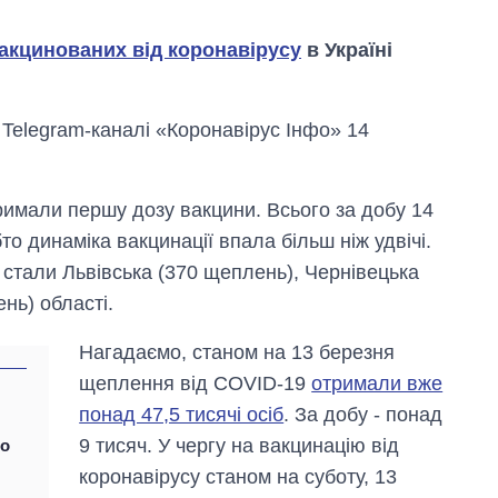
акцинованих від коронавірусу
в Україні
 Telegram-каналі «Коронавірус Інфо» 14
римали першу дозу вакцини. Всього за добу 14
то динаміка вакцинації впала більш ніж удвічі.
 стали Львівська (370 щеплень), Чернівецька
нь) області.
Як змінився
Нагадаємо, станом на 13 березня
бюджет
Міністерства
щеплення від COVID-19
отримали вже
оборони за 13
понад 47,5 тисячі осіб
. За добу - понад
років війни з
росією
9 тисяч. У чергу на вакцинацію від
до
коронавірусу станом на суботу, 13