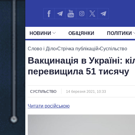
НОВИНИ
ОБIЦЯНКИ
ПОЛIТИКИ
УСІ ПОЛІТИКИ
ПРЕЗИДЕНТ І ОФ
Слово і Діло
›
Стрічка публікацій
›
Суспільство
Вакцинація в Україні: к
перевищила 51 тисячу
СУСПІЛЬСТВО
14 березня 2021, 10:33
Читати російською