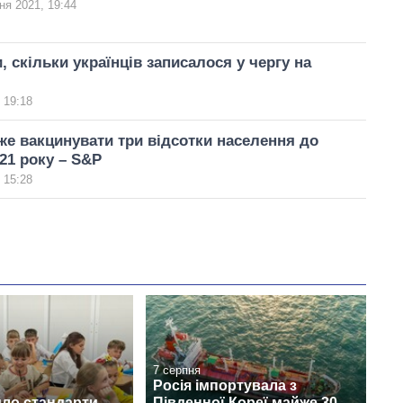
ня 2021, 19:44
, скільки українців записалося у чергу на
 19:18
же вакцинувати три відсотки населення до
21 року – S&P
 15:28
7 серпня
Росія імпортувала з
ло стандарти
Південної Кореї майже 30