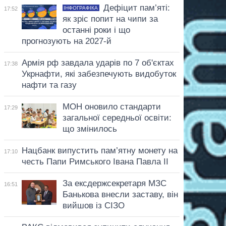
Дефіцит пам’яті:
ІНФОГРАФІКА
17:52
як зріс попит на чипи за
останні роки і що
прогнозують на 2027-й
Армія рф завдала ударів по 7 об'єктах
17:38
Укрнафти, які забезпечують видобуток
нафти та газу
МОН оновило стандарти
17:29
загальної середньої освіти:
що змінилось
Нацбанк випустить пам’ятну монету на
17:10
честь Папи Римського Івана Павла II
За ексдержсекретаря МЗС
16:51
Банькова внесли заставу, він
вийшов із СІЗО