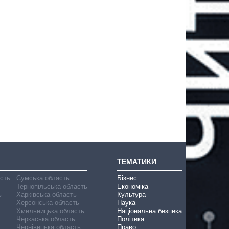
ТЕМАТИКИ
асть
Сумська область
Бізнес
Тернопільська область
Економіка
ь
Харківська область
Культура
Херсонська область
Наука
Хмельницька область
Національна безпека
Черкаська область
Політика
Чернівецька область
Право