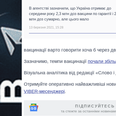
В агентстві зазначили, що Україна отримає до
середини року 2,3 млн доз вакцини по гарантії і 
млн доз сумарно, але цього мало
13 березня 2021, 15:28
вакцинації варто говорити хоча б через два
Зазначимо, темпи вакцинації
почали збіль
Візуальна аналітика від редакції «Слово і
Отримуйте оперативно найважливіші новин
VIBER-месенджері
.
ПІДПИСУЙТЕСЬ
та стежте за останніми новинами