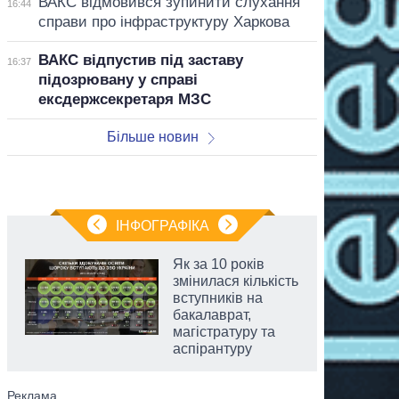
ВАКС відмовився зупинити слухання
16:44
справи про інфраструктуру Харкова
ВАКС відпустив під заставу
16:37
підозрювану у справі
ексдержсекретаря МЗС
Більше новин
ІНФОГРАФІКА
Як за 10 років
змінилася кількість
вступників на
бакалаврат,
магістратуру та
аспірантуру