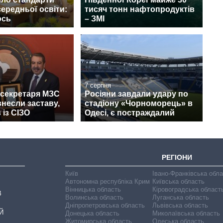
середньої освіти:
тисяч тонн нафтопродуктів
ось
– ЗМІ
7 серпня
жсекретаря МЗС
Росіяни завдали удару по
несли заставу,
стадіону «Чорноморець» в
 із СІЗО
Одесі, є постраждалий
РЕГІОНИ
Київ
Івано-Франківська обл
Автономна республіка Крим
Київська область
Вінницька область
Кіровоградська област
В
Волинська область
Луганська область
Дніпропетровська область
Львівська область
Й
Донецька область
Миколаївська область
Житомирська область
Одеська область