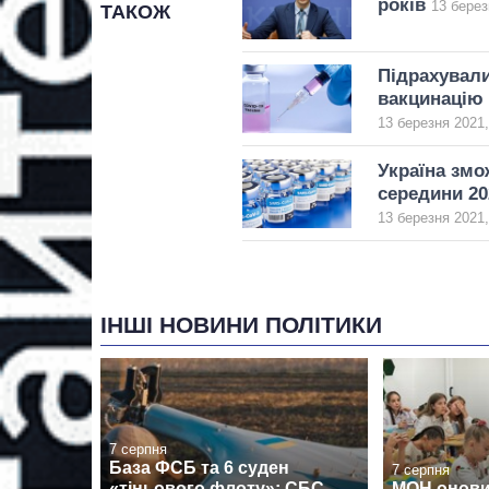
років
13 берез
ТАКОЖ
Підрахували
вакцинацію
13 березня 2021,
Україна змо
середини 20
13 березня 2021,
ІНШІ НОВИНИ ПОЛІТИКИ
7 серпня
База ФСБ та 6 суден
7 серпня
«тіньового флоту»: СБС
МОН онови