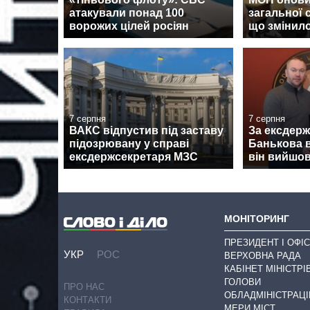
атакували понад 100
загальної 
ворожих цілей росіян
що змінил
7 серпня
7 серпня
ВАКС відпустив під заставу
За ексдер
підозрювану у справі
Банькова в
ексдержсекретаря МЗС
він вийшов
МОНІТОРИНГ
ПРЕЗИДЕНТ І ОФІС
УКР
РОС
ВЕРХОВНА РАДА
КАБІНЕТ МІНІСТРІ
ГОЛОВИ
ПРО НАС
ОБЛАДМІНІСТРАЦІ
КОНТАКТИ
МЕРИ МІСТ