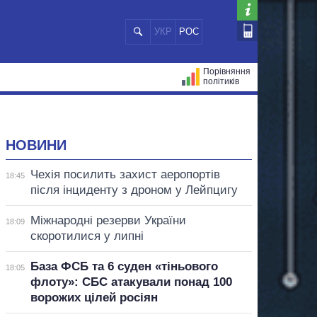
УКР
РОС
Порівняння
політиків
ЦІЙ
МЕРИ МІСТ
ВСІ ПЕРСОНИ
НОВИНИ
Чехія посилить захист аеропортів
18:45
після інциденту з дроном у Лейпцигу
Міжнародні резерви України
18:09
скоротилися у липні
База ФСБ та 6 суден «тіньового
18:05
флоту»: СБС атакували понад 100
ворожих цілей росіян