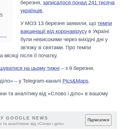
березня,
записалося понад 241 тисяча
українців
.
25
У МОЗ 13 березня заявили, що
темпи
вакцинації від коронавірусу
в Україні
були невисокими через вихідні дні у
зв'язку зі святами. Про темпи
 місяці після її початку.
шуватися на цьому тижні
– з 9 березня.
 діло» – у Telegram-каналі
Pics&Maps
.
и та аналітику від «Слово і діло» в вашому
 У GOOGLE NEWS
Підписатися
 та аналітикою від «Слово і діло»