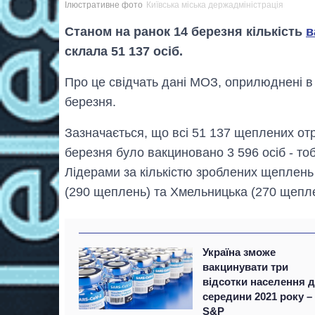
Ілюстративне фото
Київська міська держадміністрація
Станом на ранок 14 березня кількість
в
склала 51 137 осіб.
Про це свідчать дані МОЗ, оприлюднені в
березня.
Зазначається, що всі 51 137 щеплених от
березня було вакциновано 3 596 осіб - тоб
Лідерами за кількістю зроблених щеплень
(290 щеплень) та Хмельницька (270 щепле
Україна зможе
вакцинувати три
відсотки населення 
середини 2021 року –
S&P