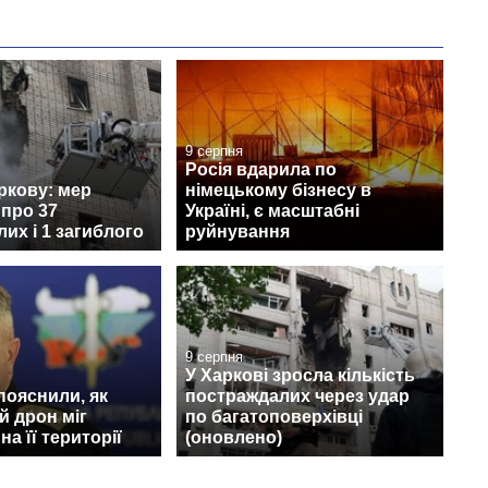
9 серпня
Росія вдарила по
ркову: мер
німецькому бізнесу в
про 37
Україні, є масштабні
их і 1 загиблого
руйнування
9 серпня
У Харкові зросла кількість
 пояснили, як
постраждалих через удар
й дрон міг
по багатоповерхівці
а її території
(оновлено)