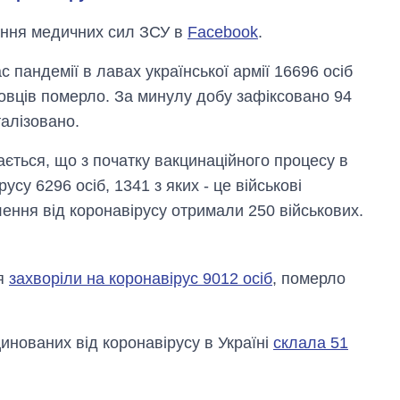
ання медичних сил ЗСУ в
Facebook
.
с пандемії в лавах української армії 16696 осіб
овців померло. За минулу добу зафіксовано 94
талізовано.
ається, що з початку вакцинаційного процесу в
Дефіцит пам’яті:
су 6296 осіб, 1341 з яких - це військові
як зріс попит на
ення від коронавірусу отримали 250 військових.
чипи за останні
роки і що
прогнозують на
2027-й
ня
захворіли на коронавірус 9012 осіб
, померло
цинованих від коронавірусу в Україні
склала 51