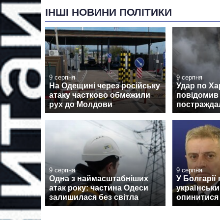
ІНШІ НОВИНИ ПОЛІТИКИ
9 серпня
9 серпня
На Одещині через російську
Удар по Ха
атаку частково обмежили
повідомив 
рух до Молдови
постраждал
9 серпня
9 серпня
Одна з наймасштабніших
У Болгарії
атак року: частина Одеси
українськи
залишилася без світла
опинитися н