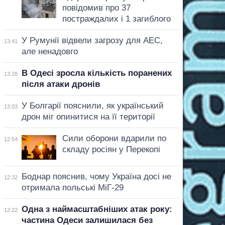
повідомив про 37
постраждалих і 1 загиблого
У Румунії відвели загрозу для АЕС,
13:41
але ненадовго
В Одесі зросла кількість поранених
13:28
після атаки дронів
У Болгарії пояснили, як український
13:03
дрон міг опинитися на її території
Сили оборони вдарили по
12:54
складу росіян у Перекопі
Боднар пояснив, чому Україна досі не
12:32
отримала польські МіГ-29
Одна з наймасштабніших атак року:
12:22
частина Одеси залишилася без