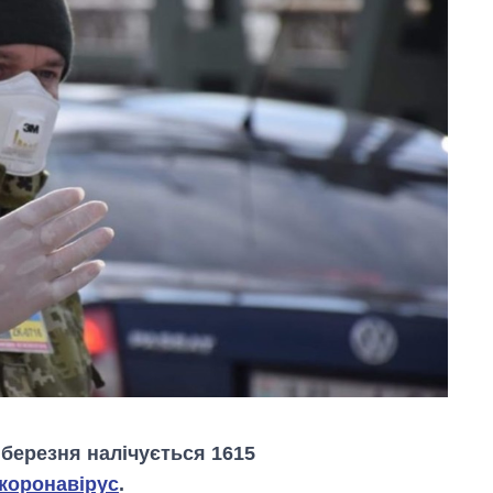
 березня налічується 1615
коронавірус
.