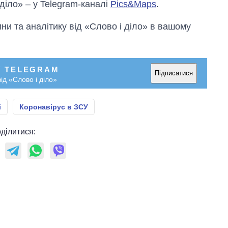
 діло» – у Telegram-каналі
Pics&Maps
.
и та аналітику від «Слово і діло» в вашому
У TELEGRAM
Підписатися
ід «Слово і діло»
і
Коронавірус в ЗСУ
ділитися: