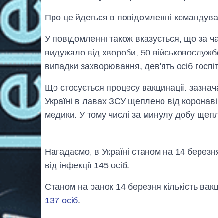
Про це йдеться в повідомленні командув
У повідомленні також вказується, що за ча
видужало від хвороби, 50 військовослужб
випадки захворювання, дев'ять осіб госпі
Що стосується процесу вакцинації, зазнач
Україні в лавах ЗСУ щеплено від коронавіру
медики. У тому числі за минулу добу щепл
Нагадаємо, в Україні станом на 14 берез
від інфекції 145 осіб.
Станом на ранок 14 березня кількість вак
137 осіб
.