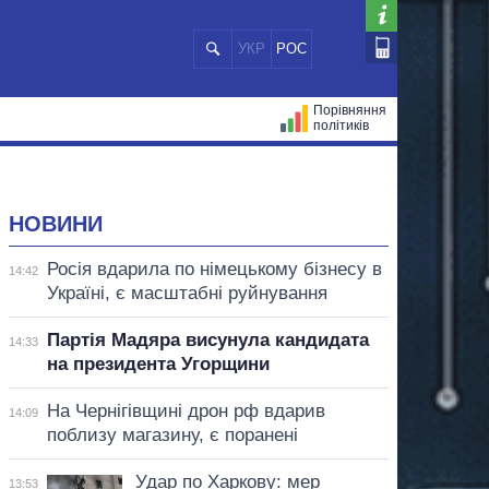
УКР
РОС
Порівняння
політиків
ЦІЙ
МЕРИ МІСТ
ВСІ ПЕРСОНИ
НОВИНИ
Росія вдарила по німецькому бізнесу в
14:42
Україні, є масштабні руйнування
Партія Мадяра висунула кандидата
14:33
на президента Угорщини
На Чернігівщині дрон рф вдарив
14:09
поблизу магазину, є поранені
Удар по Харкову: мер
13:53