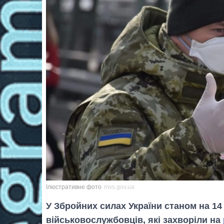
Ілюстративне фото
mvs.gov.ua
У Збройних силах України станом на 14
військовослужбовців, які захворіли на