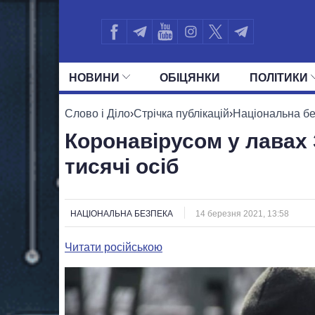
НОВИНИ
ОБIЦЯНКИ
ПОЛIТИКИ
УСІ ПОЛІТИКИ
ПРЕЗИДЕНТ І ОФ
Слово і Діло
›
Стрічка публікацій
›
Національна б
Коронавірусом у лавах 
тисячі осіб
НАЦІОНАЛЬНА БЕЗПЕКА
14 березня 2021, 13:58
Читати російською