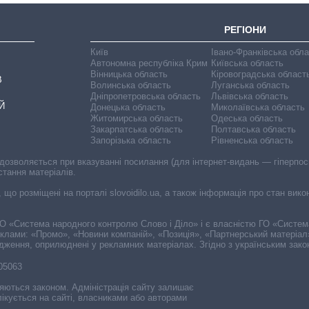
РЕГІОНИ
Київ
Івано-Франківська обл
Автономна республіка Крим
Київська область
Вінницька область
Кіровоградська област
В
Волинська область
Луганська область
Дніпропетровська область
Львівська область
Й
Донецька область
Миколаївська область
Житомирська область
Одеська область
Закарпатська область
Полтавська область
Запорізька область
Рівненська область
 дозволяється при вказуванні посилання (для інтернет-видань — гіперпоси
стання матеріалів.
, що розміщені на порталі slovoidilo.ua, а також інформація про стан вик
і ГО «Система народного контролю Слово і Діло» і є власністю ГО «Систе
еклами: «Промо», «Новини компаній», «Позиція», «Партнерський матеріал
судження, оприлюднені у рекламних матеріалах. Згідно з українським зак
-05063
няються законом. Адміністрація сайту залишає
ікується на сайті, власниками або авторами