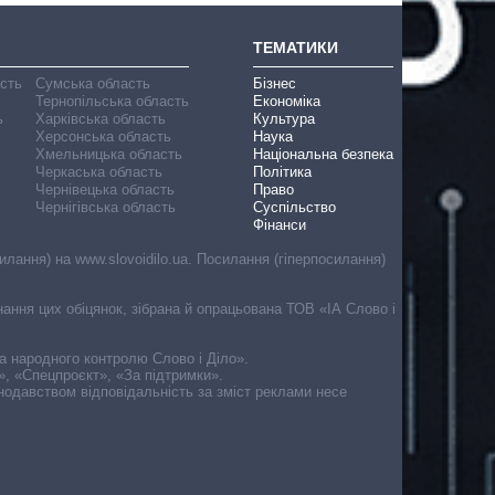
ТЕМАТИКИ
асть
Сумська область
Бізнес
Тернопільська область
Економіка
ь
Харківська область
Культура
Херсонська область
Наука
Хмельницька область
Національна безпека
Черкаська область
Політика
Чернівецька область
Право
Чернігівська область
Суспільство
Фінанси
лання) на www.slovoidilo.ua. Посилання (гіперпосилання)
онання цих обіцянок, зібрана й опрацьована ТОВ «ІА Слово і
ма народного контролю Слово і Діло».
», «Спецпроєкт», «За підтримки».
онодавством відповідальність за зміст реклами несе