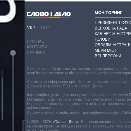
МОНІТОРИНГ
ПРЕЗИДЕНТ І ОФІС
УКР
РОС
ВЕРХОВНА РАДА
КАБІНЕТ МІНІСТРІ
ГОЛОВИ
ПРО НАС
ОБЛАДМІНІСТРАЦІ
КОНТАКТИ
МЕРИ МІСТ
ПРАВИЛА
ВСІ ПЕРСОНИ
Використання будь-яких матеріалів, розміщених на сайті,
обов’язкове незалежно від повного або часткового викори
Аналітична інформація про обіцянки політиків і чиновників
Діло» і є власністю ТОВ «ІА Слово і Діло».
Інфографіки, розміщені на порталі slovoidilo.ua, створен
Матеріали, відмічені значками, публікуються на правах р
Редакція не несе відповідальності за факти та оціночні 
рекламодавець.
Cуб'єкт у сфері онлайн-медіа. Ідентифікатор медіа – R40
© 2009—2026
«Слово і Діло»
.
Всі права захищені і охоро
за собою право не погоджуватися з інформацією, яка публ
якої є треті особи.