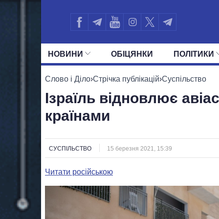
НОВИНИ
ОБIЦЯНКИ
ПОЛIТИКИ
УСІ ПОЛІТИКИ
ПРЕЗИДЕНТ І ОФ
Слово і Діло
›
Стрічка публікацій
›
Суспільство
Ізраїль відновлює авіа
країнами
СУСПІЛЬСТВО
15 березня 2021, 15:39
Читати російською