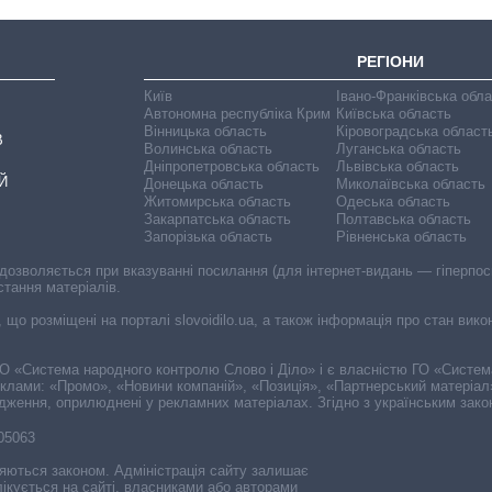
РЕГІОНИ
Київ
Івано-Франківська обл
Автономна республіка Крим
Київська область
Вінницька область
Кіровоградська област
В
Волинська область
Луганська область
Дніпропетровська область
Львівська область
Й
Донецька область
Миколаївська область
Житомирська область
Одеська область
Закарпатська область
Полтавська область
Запорізька область
Рівненська область
 дозволяється при вказуванні посилання (для інтернет-видань — гіперпоси
стання матеріалів.
, що розміщені на порталі slovoidilo.ua, а також інформація про стан вик
і ГО «Система народного контролю Слово і Діло» і є власністю ГО «Систе
еклами: «Промо», «Новини компаній», «Позиція», «Партнерський матеріал
судження, оприлюднені у рекламних матеріалах. Згідно з українським зак
-05063
няються законом. Адміністрація сайту залишає
ікується на сайті, власниками або авторами