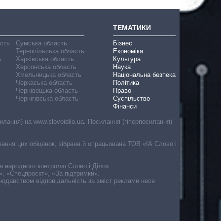
ТЕМАТИКИ
асть
Сумська область
Бізнес
Тернопільська область
Економіка
ь
Харківська область
Культура
Херсонська область
Наука
Хмельницька область
Національна безпека
Черкаська область
Політика
Чернівецька область
Право
Чернігівська область
Суспільство
Фінанси
лання) на www.slovoidilo.ua. Посилання (гіперпосилання)
онання цих обіцянок, зібрана й опрацьована ТОВ «ІА Слово і
ма народного контролю Слово і Діло».
», «Спецпроєкт», «За підтримки».
онодавством відповідальність за зміст реклами несе