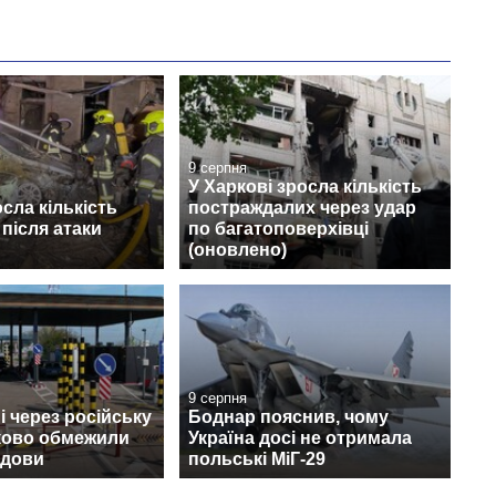
9 серпня
У Харкові зросла кількість
осла кількість
постраждалих через удар
після атаки
по багатоповерхівці
(оновлено)
9 серпня
 через російську
Боднар пояснив, чому
тково обмежили
Україна досі не отримала
лдови
польські МіГ-29