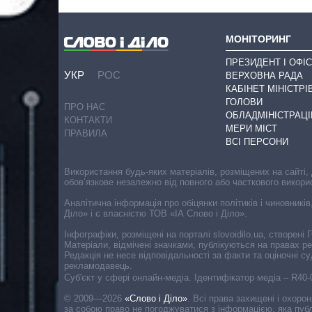
МОНІТОРИНГ
ПРЕЗИДЕНТ І ОФІС
УКР
РОС
ВЕРХОВНА РАДА
КАБІНЕТ МІНІСТРІ
ГОЛОВИ
ПРО НАС
ОБЛАДМІНІСТРАЦІ
КОНТАКТИ
МЕРИ МІСТ
ПРАВИЛА
ВСІ ПЕРСОНИ
Використання будь-яких матеріалів, розміщених на сайті,
обов’язкове незалежно від повного або часткового викори
Аналітична інформація про обіцянки політиків і чиновників
Діло» і є власністю ТОВ «ІА Слово і Діло».
Інфографіки, розміщені на порталі slovoidilo.ua, створен
Матеріали, відмічені значками, публікуються на правах р
Редакція не несе відповідальності за факти та оціночні 
рекламодавець.
Cуб'єкт у сфері онлайн-медіа. Ідентифікатор медіа – R40
© 2009—2026
«Слово і Діло»
.
Всі права захищені і охоро
за собою право не погоджуватися з інформацією, яка публ