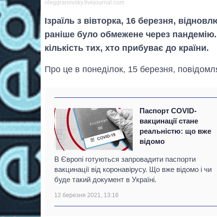
oleggranovsky.livejournal.com
Ізраїль з вівторка, 16 березня, віднов
раніше було обмежене через пандемію. 
кількість тих, хто прибуває до країни.
Про це в понеділок, 15 березня, повідом
Паспорт COVID-
вакцинації стане
реальністю: що вже
відомо
В Європі готуються запровадити паспорти
вакцинації від коронавірусу. Що вже відомо і чи
буде такий документ в Україні.
12 березня 2021, 13:16