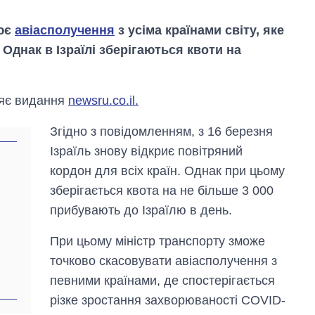
лює
авіасполучення
з усіма країнами світу, яке
Однак в Ізраїлі зберігаються квоти на
ляє видання
newsru.co.il.
Згідно з повідомленням, з 16 березня
Від 1 місяця – до 5
Ізраїль знову відкриє повітряний
років: хто і як
довго обіймав
кордон для всіх країн. Однак при цьому
посаду керівника
зберігається квота на не більше 3 000
СЗР
прибувають до Ізраїлю в день.
При цьому міністр транспорту зможе
точково скасовувати авіасполучення з
певними країнами, де спостерігається
різке зростання захворюваності COVID-