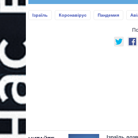
Ізраїль
Коронавірус
Пандемия
Аві
По
Ізраїль доз