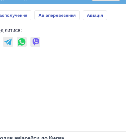
асполучення
Авіаперевезення
Авіація
ділитися:
волив авіарейси до Києва