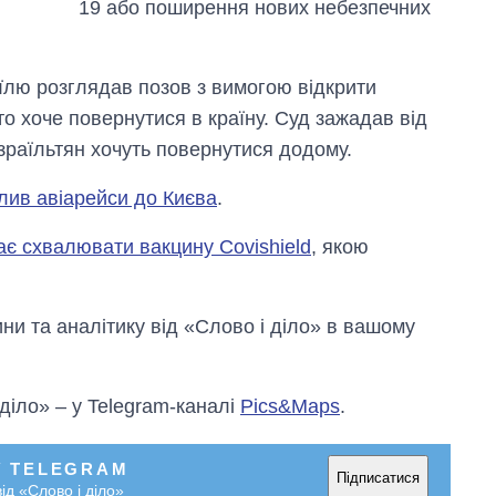
19 або поширення нових небезпечних
аїлю розглядав позов з вимогою відкрити
то хоче повернутися в країну. Суд зажадав від
ізраїльтян хочуть повернутися додому.
олив авіарейси до Києва
.
ає схвалювати вакцину Covishield
, якою
и та аналітику від «Слово і діло» в вашому
 діло» – у Telegram-каналі
Pics&Maps
.
У TELEGRAM
Підписатися
ід «Слово і діло»