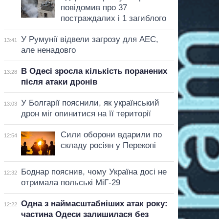
повідомив про 37
постраждалих і 1 загиблого
У Румунії відвели загрозу для АЕС,
13:41
але ненадовго
В Одесі зросла кількість поранених
13:28
після атаки дронів
У Болгарії пояснили, як український
13:03
дрон міг опинитися на її території
Сили оборони вдарили по
12:54
складу росіян у Перекопі
Боднар пояснив, чому Україна досі не
12:32
отримала польські МіГ-29
Одна з наймасштабніших атак року:
12:22
частина Одеси залишилася без