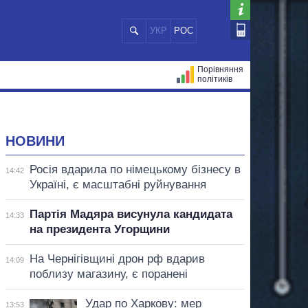
УКР
РОС
Порівняння
політиків
ЦІЙ
МЕРИ МІСТ
ВСІ ПЕРСОНИ
НОВИНИ
Росія вдарила по німецькому бізнесу в
14:42
Україні, є масштабні руйнування
Партія Мадяра висунула кандидата
14:33
на президента Угорщини
На Чернігівщині дрон рф вдарив
14:09
поблизу магазину, є поранені
Удар по Харкову: мер
13:53