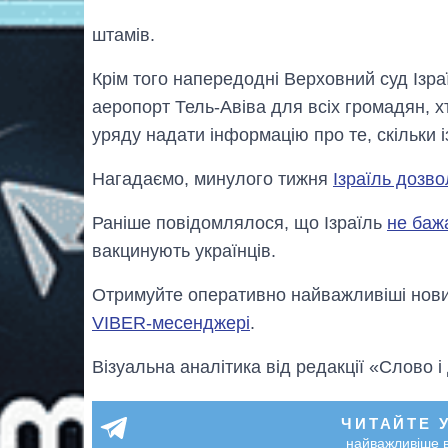
штамів.
Крім того напередодні Верховний суд Ізр
аеропорт Тель-Авіва для всіх громадян, х
уряду надати інформацію про те, скільки 
Нагадаємо, минулого тижня
Ізраїль дозв
Раніше повідомлялося, що Ізраїль
не баж
вакцинують українців.
Отримуйте оперативно найважливіші новин
VIBER-месенджері
.
Візуальна аналітика від редакції «Слово і
ЧИТАЙТЕ 
найважливіше в