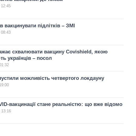
 12:45
в вакцинувати підлітків – ЗМІ
 08:43
бажає схвалювати вакцину Covishield, якою
ь українців – посол
01:32
опустили можливість четвертого локдауну
19:00
ID-вакцинації стане реальністю: що вже відомо
 13:16