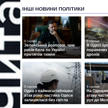
ІНШІ НОВИНИ ПОЛІТИКИ
9 серпня
9 серпня
Зеленський розповів, чим
В Одесі зр
росія била по Україні
поранених 
протягом тижня
дронів
9 серпня
9 серпня
Одна з наймасштабніших
На Одещині
атак року: частина Одеси
атаку час
залишилася без світла
рух до Мо