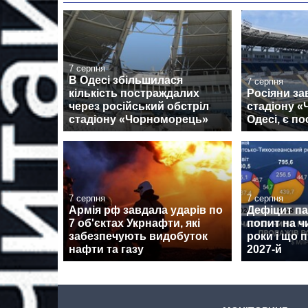
7 серпня
В Одесі збільшилася
7 серпня
кількість постраждалих
Росіяни за
через російський обстріл
стадіону 
стадіону «Чорноморець»
Одесі, є п
7 серпня
7 серпня
Армія рф завдала ударів по
Дефіцит пам
7 об'єктах Укрнафти, які
попит на ч
забезпечують видобуток
роки і що 
нафти та газу
2027-й