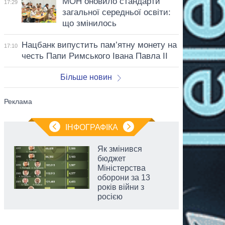
МОН оновило стандарти
17:29
загальної середньої освіти:
що змінилось
Нацбанк випустить пам’ятну монету на
17:10
честь Папи Римського Івана Павла II
Більше новин
ІНФОГРАФІКА
Як змінився
бюджет
Міністерства
оборони за 13
років війни з
росією