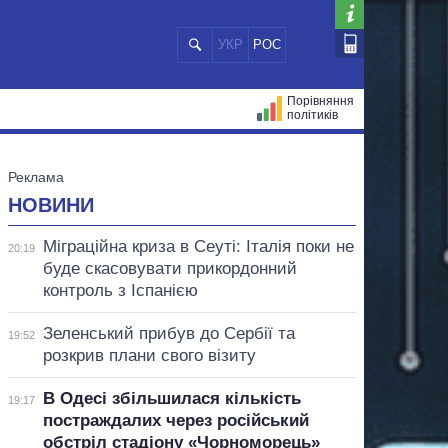
УКР
РОС
Порівняння
політиків
ЦІЙ
МЕРИ МІСТ
ВСІ ПЕРСОНИ
НОВИНИ
Міграційна криза в Сеуті: Італія поки не
20:19
буде скасовувати прикордонний
контроль з Іспанією
Зеленський прибув до Сербії та
19:52
розкрив плани свого візиту
В Одесі збільшилася кількість
19:17
постраждалих через російський
обстріл стадіону «Чорноморець»