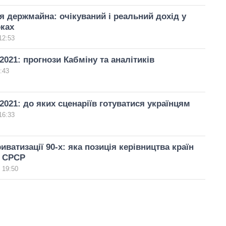
я держмайна: очікуваний і реальний дохід у
оках
12:53
2021: прогнози Кабміну та аналітиків
:43
-2021: до яких сценаріїв готуватися українцям
16:33
иватизації 90-х: яка позиція керівництва країн
 СРСР
 19:50