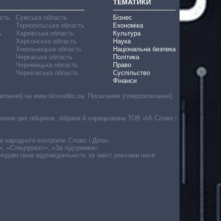
ТЕМАТИКИ
асть
Сумська область
Бізнес
Тернопільська область
Економіка
ь
Харківська область
Культура
Херсонська область
Наука
Хмельницька область
Національна безпека
Черкаська область
Політика
Чернівецька область
Право
Чернігівська область
Суспільство
Фінанси
лання) на www.slovoidilo.ua. Посилання (гіперпосилання)
онання цих обіцянок, зібрана й опрацьована ТОВ «ІА Слово і
ма народного контролю Слово і Діло».
», «Спецпроєкт», «За підтримки».
онодавством відповідальність за зміст реклами несе