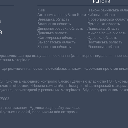
РЕГІОНИ
Київ
Івано-Франківська обл
Автономна республіка Крим
Київська область
Вінницька область
Кіровоградська област
В
Волинська область
Луганська область
Дніпропетровська область
Львівська область
Й
Донецька область
Миколаївська область
Житомирська область
Одеська область
Закарпатська область
Полтавська область
Запорізька область
Рівненська область
 дозволяється при вказуванні посилання (для інтернет-видань — гіперпоси
стання матеріалів.
, що розміщені на порталі slovoidilo.ua, а також інформація про стан вик
і ГО «Система народного контролю Слово і Діло» і є власністю ГО «Систе
еклами: «Промо», «Новини компаній», «Позиція», «Партнерський матеріал
судження, оприлюднені у рекламних матеріалах. Згідно з українським зак
-05063
няються законом. Адміністрація сайту залишає
ікується на сайті, власниками або авторами