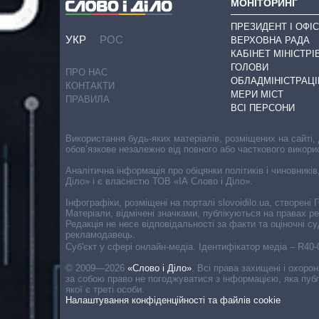
МОНІТОРИНГ
ПРЕЗИДЕНТ І ОФІС
УКР
РОС
ВЕРХОВНА РАДА
КАБІНЕТ МІНІСТРІ
ГОЛОВИ
ПРО НАС
ОБЛАДМІНІСТРАЦІ
КОНТАКТИ
МЕРИ МІСТ
ПРАВИЛА
ВСІ ПЕРСОНИ
Використання будь-яких матеріалів, розміщених на сайті,
обов’язкове незалежно від повного або часткового викори
Аналітична інформація про обіцянки політиків і чиновників
Діло» і є власністю ТОВ «ІА Слово і Діло».
Інфографіки, розміщені на порталі slovoidilo.ua, створен
Матеріали, відмічені значками, публікуються на правах р
Редакція не несе відповідальності за факти та оціночні 
рекламодавець.
Cуб'єкт у сфері онлайн-медіа. Ідентифікатор медіа – R40
© 2009—2026
«Слово і Діло»
.
Всі права захищені і охоро
за собою право не погоджуватися з інформацією, яка публ
якої є треті особи.
Налаштування конфіденційності та файлів cookie