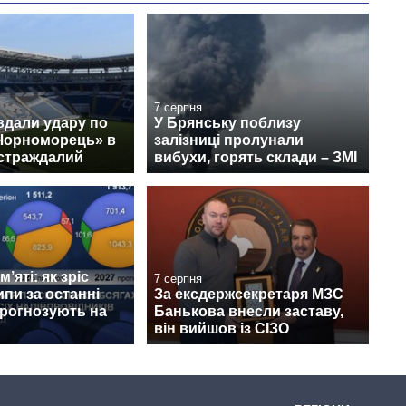
7 серпня
вдали удару по
У Брянську поблизу
«Чорноморець» в
залізниці пролунали
остраждалий
вибухи, горять склади – ЗМІ
’яті: як зріс
7 серпня
ипи за останні
За ексдержсекретаря МЗС
прогнозують на
Банькова внесли заставу,
він вийшов із СІЗО