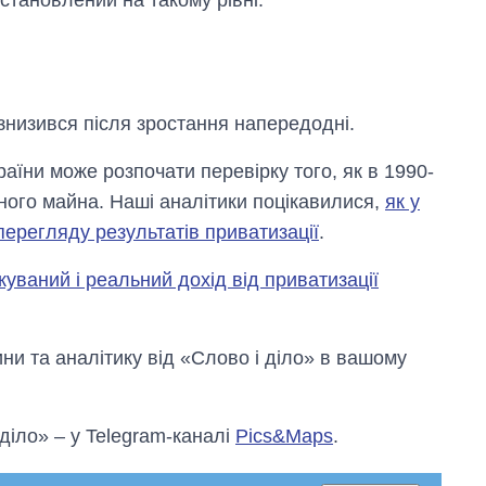
знизився після зростання напередодні.
аїни може розпочати перевірку того, як в 1990-
ного майна. Наші аналітики поцікавилися,
як у
ерегляду результатів приватизації
.
ікуваний і реальний дохід від приватизації
Від 1 місяця – до 5
років: хто і як
и та аналітику від «Слово і діло» в вашому
довго обіймав
посаду керівника
СЗР
 діло» – у Telegram-каналі
Pics&Maps
.