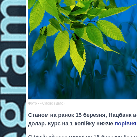
Фото - «Слово і діло».
Станом на ранок 15 березня, Нацбанк вс
долар. Курс на 1 копійку нижче
порівня
Офіційний курс гривні на 15 березня був в