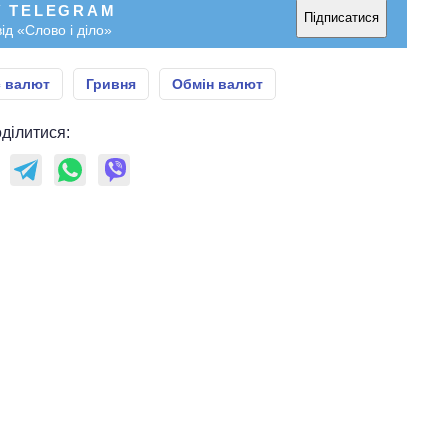
У TELEGRAM
Підписатися
ід «Слово і діло»
с валют
Гривня
Обмін валют
ділитися: