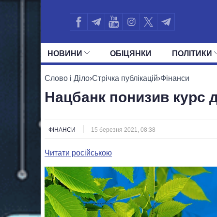
НОВИНИ
ОБIЦЯНКИ
ПОЛIТИКИ
УСІ ПОЛІТИКИ
ПРЕЗИДЕНТ І ОФ
Слово і Діло
›
Стрічка публікацій
›
Фінанси
Нацбанк понизив курс 
ФІНАНСИ
15 березня 2021, 08:38
Читати російською