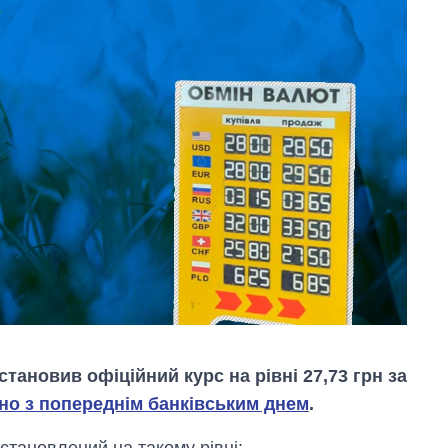
тановив офіційний курс на рівні 27,73 грн за
но з попереднім банківським днем
.
становлений на такому рівні: