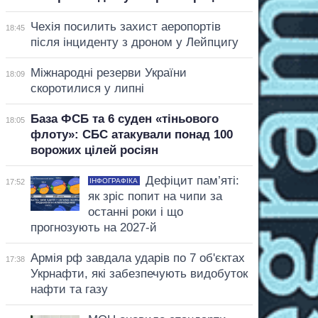
Чехія посилить захист аеропортів
18:45
після інциденту з дроном у Лейпцигу
Міжнародні резерви України
18:09
скоротилися у липні
База ФСБ та 6 суден «тіньового
18:05
флоту»: СБС атакували понад 100
ворожих цілей росіян
Дефіцит пам’яті:
ІНФОГРАФІКА
17:52
як зріс попит на чипи за
останні роки і що
прогнозують на 2027-й
Армія рф завдала ударів по 7 об'єктах
17:38
Укрнафти, які забезпечують видобуток
нафти та газу