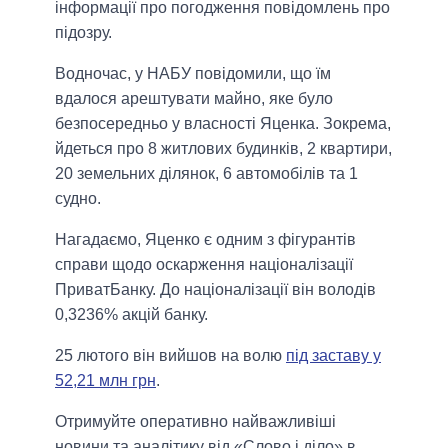
інформації про погодження повідомлень про
підозру.
Водночас, у НАБУ повідомили, що їм
вдалося арештувати майно, яке було
безпосередньо у власності Яценка. Зокрема,
йдеться про 8 житлових будинків, 2 квартири,
20 земельних ділянок, 6 автомобілів та 1
судно.
Нагадаємо, Яценко є одним з фігурантів
справи щодо оскарження націоналізації
ПриватБанку. До націоналізації він володів
0,3236% акцій банку.
25 лютого він вийшов на волю
під заставу у
52,21 млн грн
.
Отримуйте оперативно найважливіші
новини та аналітику від «Слово і діло» в