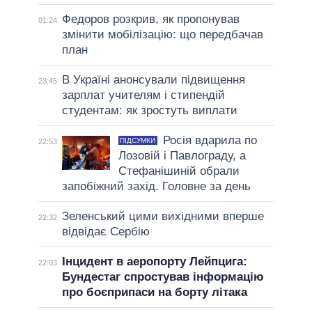
Федоров розкрив, як пропонував
01:24
змінити мобілізацію: що передбачав
план
В Україні анонсували підвищення
23:45
зарплат учителям і стипендій
студентам: як зростуть виплати
Росія вдарила по
ПІДСУМКИ
22:53
Лозовій і Павлограду, а
Стефанішиній обрали
запобіжний захід. Головне за день
Зеленський цими вихідними вперше
22:32
відвідає Сербію
Інцидент в аеропорту Лейпцига:
22:03
Бундестаг спростував інформацію
про боєприпаси на борту літака