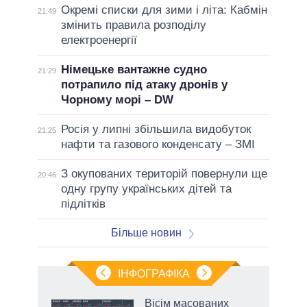
Окремі списки для зими і літа: Кабмін
21:49
змінить правила розподілу
електроенергії
Німецьке вантажне судно
21:29
потрапило під атаку дронів у
Чорному морі – DW
Росія у липні збільшила видобуток
21:25
нафти та газового конденсату – ЗМІ
З окупованих територій повернули ще
20:46
одну групу українських дітей та
підлітків
Більше новин
ІНФОГРАФІКА
нтів:
Вісім масованих