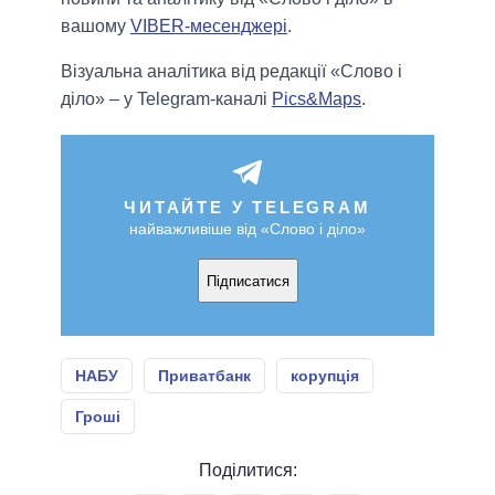
вашому
VIBER-месенджері
.
Візуальна аналітика від редакції «Слово і
діло» – у Telegram-каналі
Pics&Maps
.
ЧИТАЙТЕ У TELEGRAM
найважливіше від «Слово і діло»
Підписатися
НАБУ
Приватбанк
корупція
Гроші
Поділитися: