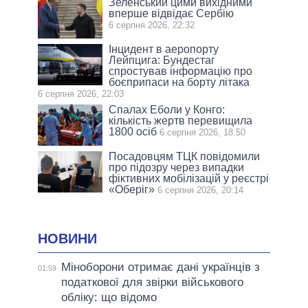
Зеленський цими вихідними
вперше відвідає Сербію
6 серпня 2026, 22:32
Інцидент в аеропорту
Лейпцига: Бундестаг
спростував інформацію про
боєприпаси на борту літака
6 серпня 2026, 22:03
Спалах Еболи у Конго:
кількість жертв перевищила
1800 осіб
6 серпня 2026, 18:50
Посадовцям ТЦК повідомили
про підозру через випадки
фіктивних мобілізацій у реєстрі
«Оберіг»
6 серпня 2026, 20:14
НОВИНИ
Міноборони отримає дані українців з
01:59
податкової для звірки військового
обліку: що відомо