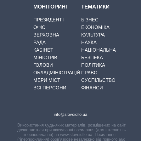
МОНІТОРИНГ
ТЕМАТИКИ
ПРЕЗИДЕНТ І
БІЗНЕС
ОФІС
ЕКОНОМІКА
ВЕРХОВНА
КУЛЬТУРА
РАДА
НАУКА
КАБІНЕТ
НАЦІОНАЛЬНА
МІНІСТРІВ
БЕЗПЕКА
ГОЛОВИ
ПОЛІТИКА
ОБЛАДМІНІСТРАЦІЙ
ПРАВО
МЕРИ МІСТ
СУСПІЛЬСТВО
ВСІ ПЕРСОНИ
ФІНАНСИ
info@slovoidilo.ua
Використання будь-яких матеріалів, розміщених на сайті,
дозволяється при вказуванні посилання (для інтернет-видань
— гіперпосилання) на www.slovoidilo.ua. Посилання
(гіперпосилання) обов’язкове незалежно від повного або