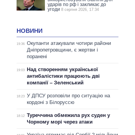
ударів по рф і закликає до
угоди
8 серпня 2026, 17:34
НОВИНИ
Окупанти атакували чотири райони
19:36
Дніпропетровщини, є жертви і
поранені
Над створенням української
19:03
антибалістики працюють дві
компанії – Зеленський
У ДПСУ розповіли про ситуацію на
18:23
кордоні з Білоруссю
Туреччина обмежила рух суден у
18:12
Чорному морі через атаки
Україна отримає від Сербії 2 мільйони