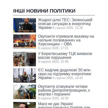
ІНШІ НОВИНИ ПОЛІТИКИ
Жодної цілої ТЕС: Зеленський
описав ситуацію в енергетиці
України
8 серпня 2026, 15:38
Окупанти отримали вказівку на
«вільне полювання» на
Херсонщині – ОВА
8 серпня 2026, 17:01
У Берегівському ТЦК виявили
масові порушення
8 серпня 2026, 15:48
ЄС виділив додаткові 30 млн
євро на підтримку енергетики
України
8 серпня 2026, 16:42
Окупанти атакували чотири
райони Дніпропетровщини, є
жертви і поранені
8 серпня 2026, 19:36
Маск не дає Україні
використовувати Starlink для