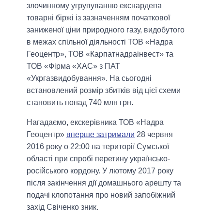
злочинному угрупуванню екснардепа
товарні біржі із зазначенням початкової
заниженої ціни природного газу, видобутого
в межах спільної діяльності ТОВ «Надра
Геоцентр», ТОВ «Карпатнадраінвест» та
ТОВ «Фірма «ХАС» з ПАТ
«Укргазвидобування». На сьогодні
встановлений розмір збитків від цієї схеми
становить понад 740 млн грн.
Нагадаємо, екскерівника ТОВ «Надра
Геоцентр»
вперше затримали
28 червня
2016 року о 22:00 на території Сумської
області при спробі перетину українсько-
російського кордону. У лютому 2017 року
після закінчення дії домашнього арешту та
подачі клопотання про новий запобіжний
захід Свіченко зник.