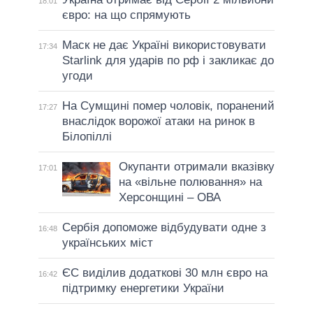
18:01
євро: на що спрямують
Маск не дає Україні використовувати
17:34
Starlink для ударів по рф і закликає до
угоди
На Сумщині помер чоловік, поранений
17:27
внаслідок ворожої атаки на ринок в
Білопіллі
Окупанти отримали вказівку
17:01
на «вільне полювання» на
Херсонщині – ОВА
Сербія допоможе відбудувати одне з
16:48
українських міст
ЄС виділив додаткові 30 млн євро на
16:42
підтримку енергетики України