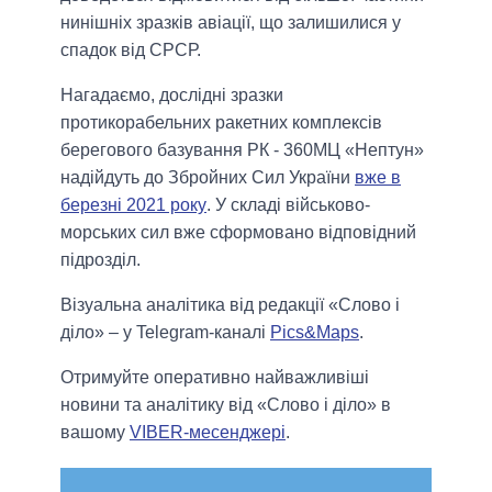
нинішніх зразків авіації, що залишилися у
спадок від СРСР.
Нагадаємо, дослідні зразки
протикорабельних ракетних комплексів
берегового базування РК - 360МЦ «Нептун»
надійдуть до Збройних Сил України
вже в
березні 2021 року
. У складі військово-
морських сил вже сформовано відповідний
підрозділ.
Візуальна аналітика від редакції «Слово і
діло» – у Telegram-каналі
Pics&Maps
.
Отримуйте оперативно найважливіші
новини та аналітику від «Слово і діло» в
вашому
VIBER-месенджері
.