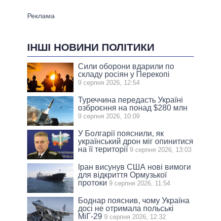
ІНШІ НОВИНИ ПОЛІТИКИ
Сили оборони вдарили по
складу росіян у Перекопі
9 серпня 2026, 12:54
Туреччина передасть Україні
озброєння на понад $280 млн
9 серпня 2026, 10:09
У Болгарії пояснили, як
український дрон міг опинитися
на її території
9 серпня 2026, 13:03
Іран висунув США нові вимоги
для відкриття Ормузької
протоки
9 серпня 2026, 11:54
Боднар пояснив, чому Україна
досі не отримала польські
МіГ-29
9 серпня 2026, 12:32