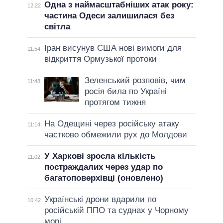
Одна з наймасштабніших атак року:
12:22
частина Одеси залишилася без
світла
Іран висунув США нові вимоги для
11:54
відкриття Ормузької протоки
Зеленський розповів, чим
11:48
росія била по Україні
протягом тижня
На Одещині через російську атаку
11:14
частково обмежили рух до Молдови
У Харкові зросла кількість
11:02
постраждалих через удар по
багатоповерхівці (оновлено)
Українські дрони вдарили по
10:42
російській ППО та суднах у Чорному
морі