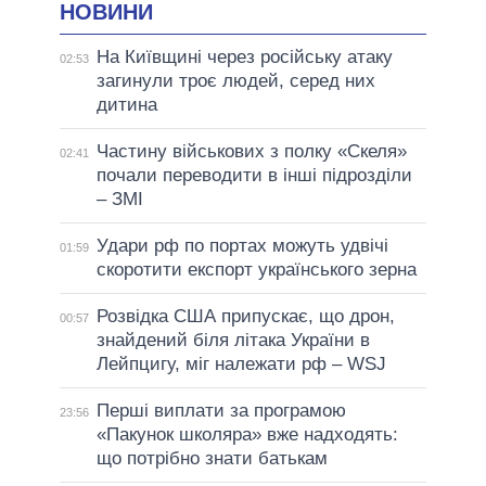
НОВИНИ
На Київщині через російську атаку
02:53
загинули троє людей, серед них
дитина
Частину військових з полку «Скеля»
02:41
почали переводити в інші підрозділи
– ЗМІ
Удари рф по портах можуть удвічі
01:59
скоротити експорт українського зерна
Розвідка США припускає, що дрон,
00:57
знайдений біля літака України в
Лейпцигу, міг належати рф – WSJ
Перші виплати за програмою
23:56
«Пакунок школяра» вже надходять:
що потрібно знати батькам