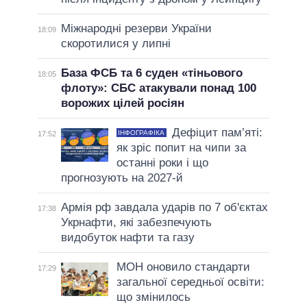
Міжнародні резерви України
18:09
скоротилися у липні
База ФСБ та 6 суден «тіньового
18:05
флоту»: СБС атакували понад 100
ворожих цілей росіян
Дефіцит пам’яті:
ІНФОГРАФІКА
17:52
як зріс попит на чипи за
останні роки і що
прогнозують на 2027-й
Армія рф завдала ударів по 7 об'єктах
17:38
Укрнафти, які забезпечують
видобуток нафти та газу
МОН оновило стандарти
17:29
загальної середньої освіти:
що змінилось