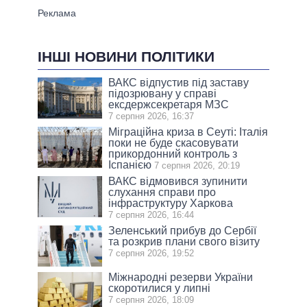
ІНШІ НОВИНИ ПОЛІТИКИ
ВАКС відпустив під заставу
підозрювану у справі
ексдержсекретаря МЗС
7 серпня 2026, 16:37
Міграційна криза в Сеуті: Італія
поки не буде скасовувати
прикордонний контроль з
Іспанією
7 серпня 2026, 20:19
ВАКС відмовився зупинити
слухання справи про
інфраструктуру Харкова
7 серпня 2026, 16:44
Зеленський прибув до Сербії
та розкрив плани свого візиту
7 серпня 2026, 19:52
Міжнародні резерви України
скоротилися у липні
7 серпня 2026, 18:09