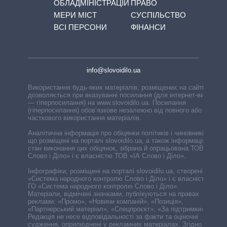
ОБЛАДМІНІСТРАЦІЙ
ПРАВО
МЕРИ МІСТ
СУСПІЛЬСТВО
ВСІ ПЕРСОНИ
ФІНАНСИ
info@slovoidilo.ua
Використання будь-яких матеріалів, розміщених на сайті,
дозволяється при вказуванні посилання (для інтернет-видань
— гіперпосилання) на www.slovoidilo.ua. Посилання
(гіперпосилання) обов’язкове незалежно від повного або
часткового використання матеріалів.
Аналітична інформація про обіцянки політиків і чиновників,
що розміщені на порталі slovoidilo.ua, а також інформація про
стан виконання цих обіцянок, зібрана й опрацьована ТОВ «ІА
Слово і Діло» і є власністю ТОВ «ІА Слово і Діло».
Інфографіки, розміщені на порталі slovoidilo.ua, створені ГО
«Система народного контролю Слово і Діло» і є власністю
ГО «Система народного контролю Слово і Діло».
Матеріали, відмічені значками, публікуються на правах
реклами: «Промо», «Новини компаній», «Позиція»,
«Партнерський матеріал», «Спецпроєкт», «За підтримки».
Редакція не несе відповідальності за факти та оціночні
судження, оприлюднені у рекламних матеріалах. Згідно з