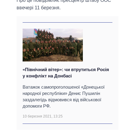
Про це повідомляє пресцентр штабу ООС
ввечері 11 березня.
«Північний вітер»: чи втрутиться Росія
у конфлікт на Донбасі
Ватажок самопроголошеної «Донецької
народної республіки» Денис Пушилін
заздалегідь відмовився від військової
допомоги РФ.
10 березня 2021, 13:25