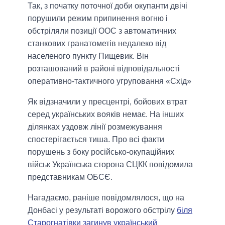
Так, з початку поточної доби окупанти двічі
порушили режим припинення вогню і
обстріляли позиції ООС з автоматичних
станкових гранатометів недалеко від
населеного пункту Пищевик. Він
розташований в районі відповідальності
оперативно-тактичного угруповання «Схід»
Як відзначили у пресцентрі, бойових втрат
серед українських вояків немає. На інших
ділянках уздовж лінії розмежування
спостерігається тиша. Про всі факти
порушень з боку російсько-окупаційних
військ Українська сторона СЦКК повідомила
представникам ОБСЄ.
Нагадаємо, раніше повідомлялося, що на
Донбасі у результаті ворожого обстрілу
біля
Старогнатівки загинув український