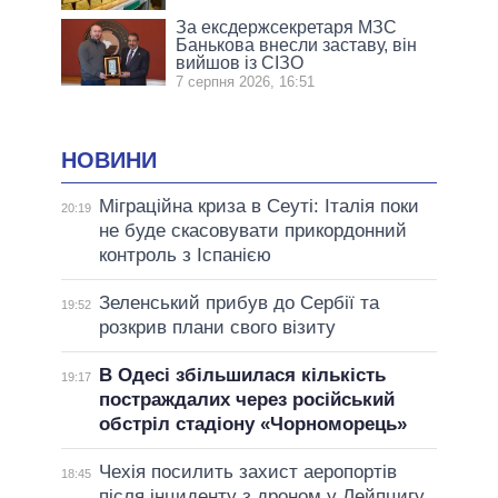
За ексдержсекретаря МЗС
Банькова внесли заставу, він
вийшов із СІЗО
7 серпня 2026, 16:51
НОВИНИ
Міграційна криза в Сеуті: Італія поки
20:19
не буде скасовувати прикордонний
контроль з Іспанією
Зеленський прибув до Сербії та
19:52
розкрив плани свого візиту
В Одесі збільшилася кількість
19:17
постраждалих через російський
обстріл стадіону «Чорноморець»
Чехія посилить захист аеропортів
18:45
після інциденту з дроном у Лейпцигу