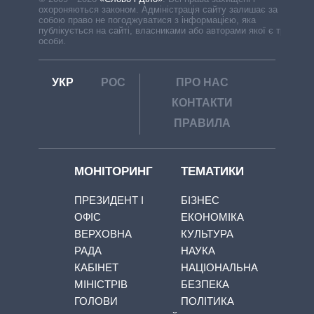
охороняються законом. Адміністрація сайту залишає за
собою право не погоджуватися з інформацією, яка
публікується на сайті, власниками або авторами якої є треті
особи.
УКР
РОС
ПРО НАС
КОНТАКТИ
ПРАВИЛА
МОНІТОРИНГ
ТЕМАТИКИ
ПРЕЗИДЕНТ І
БІЗНЕС
ОФІС
ЕКОНОМІКА
ВЕРХОВНА
КУЛЬТУРА
РАДА
НАУКА
КАБІНЕТ
НАЦІОНАЛЬНА
МІНІСТРІВ
БЕЗПЕКА
ГОЛОВИ
ПОЛІТИКА