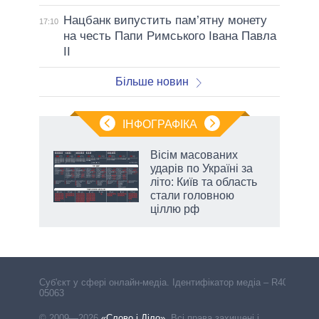
Нацбанк випустить пам’ятну монету
17:10
на честь Папи Римського Івана Павла
II
Більше новин
ІНФОГРАФІКА
 5
Вісім масованих
вго
ударів по Україні за
літо: Київ та область
стали головною
ціллю рф
Cуб'єкт у сфері онлайн-медіа. Ідентифікатор медіа – R40-
05063
© 2009—2026
«Слово і Діло»
.
Всі права захищені і