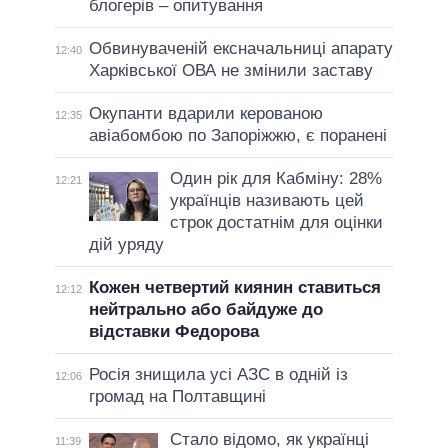
блогерів – опитування
Обвинуваченій ексначальниці апарату
12:40
Харківської ОВА не змінили заставу
Окупанти вдарили керованою
12:35
авіабомбою по Запоріжжю, є поранені
Один рік для Кабміну: 28%
12:21
українців називають цей
строк достатнім для оцінки
дій уряду
Кожен четвертий киянин ставиться
12:12
нейтрально або байдуже до
відставки Федорова
Росія знищила усі АЗС в одній із
12:06
громад на Полтавщині
Стало відомо, як українці
11:39