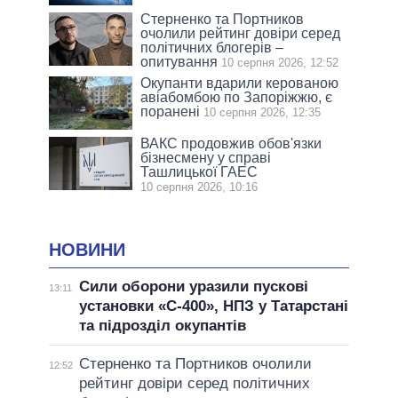
Стерненко та Портников
очолили рейтинг довіри серед
політичних блогерів –
опитування
10 серпня 2026, 12:52
Окупанти вдарили керованою
авіабомбою по Запоріжжю, є
поранені
10 серпня 2026, 12:35
ВАКС продовжив обов'язки
бізнесмену у справі
Ташлицької ГАЕС
10 серпня 2026, 10:16
НОВИНИ
Сили оборони уразили пускові
13:11
установки «С-400», НПЗ у Татарстані
та підрозділ окупантів
Стерненко та Портников очолили
12:52
рейтинг довіри серед політичних