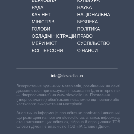
ВЕРХОВНА
КУЛЬТУРА
РАДА
НАУКА
КАБІНЕТ
НАЦІОНАЛЬНА
МІНІСТРІВ
БЕЗПЕКА
ГОЛОВИ
ПОЛІТИКА
ОБЛАДМІНІСТРАЦІЙ
ПРАВО
МЕРИ МІСТ
СУСПІЛЬСТВО
ВСІ ПЕРСОНИ
ФІНАНСИ
info@slovoidilo.ua
Використання будь-яких матеріалів, розміщених на сайті,
дозволяється при вказуванні посилання (для інтернет-видань
— гіперпосилання) на www.slovoidilo.ua. Посилання
(гіперпосилання) обов’язкове незалежно від повного або
часткового використання матеріалів.
Аналітична інформація про обіцянки політиків і чиновників,
що розміщені на порталі slovoidilo.ua, а також інформація про
стан виконання цих обіцянок, зібрана й опрацьована ТОВ «ІА
Слово і Діло» і є власністю ТОВ «ІА Слово і Діло».