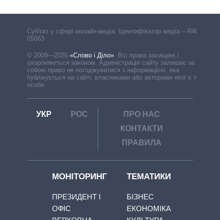
Cуб'єкт у сфері онлайн-медіа. Ідентифікатор медіа – R40-
05063
© 2009—2026
«Слово і Діло»
.
Всі права захищені і
охороняються законом. Адміністрація сайту залишає за
собою право не погоджуватися з інформацією, яка
публікується на сайті, власниками або авторами якої є треті
особи.
УКР
РОС
ПРО НАС
КОНТАКТИ
ПРАВИЛА
МОНІТОРИНГ
ТЕМАТИКИ
ПРЕЗИДЕНТ І
БІЗНЕС
ОФІС
ЕКОНОМІКА