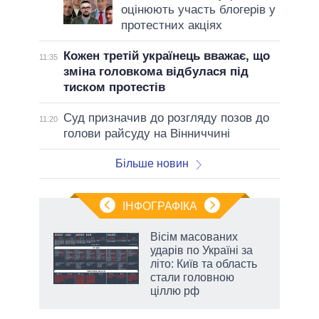
оцінюють участь блогерів у
протестних акціях
Кожен третій українець вважає, що
11:35
зміна головкома відбулася під
тиском протестів
Суд призначив до розгляду позов до
11:20
голови райсуду на Вінниччині
Більше новин
ІНФОГРАФІКА
жет
Вісім масованих
ударів по Україні за
ків
літо: Київ та область
стали головною
ціллю рф