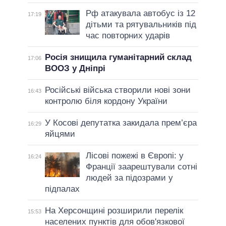
Рф атакувала автобус із 12
17:19
дітьми та рятувальників під
час повторних ударів
Росія знищила гуманітарний склад
17:06
ВООЗ у Дніпрі
Російські війська створили нові зони
16:43
контролю біля кордону України
У Косові депутатка закидала прем’єра
16:29
яйцями
Лісові пожежі в Європі: у
16:24
Франції заарештували сотні
людей за підозрами у
підпалах
На Херсонщині розширили перелік
15:53
населених пунктів для обов'язкової