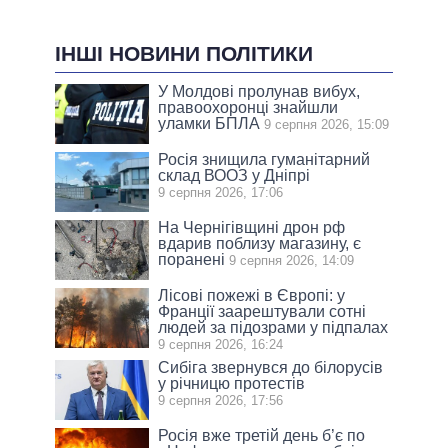
ІНШІ НОВИНИ ПОЛІТИКИ
У Молдові пролунав вибух,
правоохоронці знайшли
уламки БПЛА
9 серпня 2026, 15:09
Росія знищила гуманітарний
склад ВООЗ у Дніпрі
9 серпня 2026, 17:06
На Чернігівщині дрон рф
вдарив поблизу магазину, є
поранені
9 серпня 2026, 14:09
Лісові пожежі в Європі: у
Франції заарештували сотні
людей за підозрами у підпалах
9 серпня 2026, 16:24
Сибіга звернувся до білорусів
у річницю протестів
9 серпня 2026, 17:56
Росія вже третій день б’є по