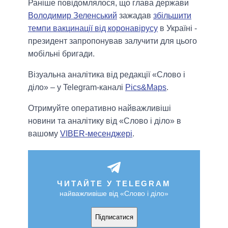
Раніше повідомлялося, що глава держави
Володимир Зеленський
зажадав
збільшити
темпи вакцинації від коронавірусу
в Україні -
президент запропонував залучити для цього
мобільні бригади.
Візуальна аналітика від редакції «Слово і
діло» – у Telegram-каналі
Pics&Maps
.
Отримуйте оперативно найважливіші
новини та аналітику від «Слово і діло» в
вашому
VIBER-месенджері
.
ЧИТАЙТЕ У TELEGRAM
найважливіше від «Слово і діло»
Підписатися