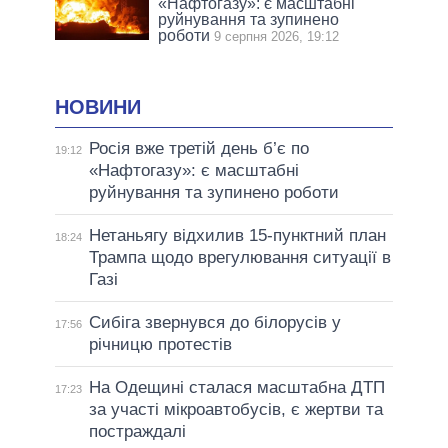
«Нафтогазу»: є масштабні
руйнування та зупинено
роботи
9 серпня 2026, 19:12
НОВИНИ
Росія вже третій день б’є по
19:12
«Нафтогазу»: є масштабні
руйнування та зупинено роботи
Нетаньягу відхилив 15-пунктний план
18:24
Трампа щодо врегулювання ситуації в
Газі
Сибіга звернувся до білорусів у
17:56
річницю протестів
На Одещині сталася масштабна ДТП
17:23
за участі мікроавтобусів, є жертви та
постраждалі