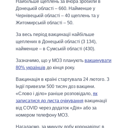
Найбільше щеплень за вчора зробили в
Донецькій області – 660. Найменше у
Чернівецькій області – 40 щеплень та у
Житомирській області – 50.
За весь період вакцинації найбільше
щеплених в Донецькій області (3 134),
найменше – в Сумській області (430).
Зазначимо, що у МОЗ планують
вакцинувати
80% українців
до кінця року.
Вакцинація в країні стартувала 24 лютого. З
Індії привезли 500 тисяч доз вакцини.
«Слово і діло» раніше розповідало,
як
записатися до листа очікування
вакцинації
від COVID через додаток «Дія» або за
номером телефону МОЗ.
Нагадаємо, за минулу добу коронавірус в