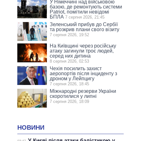
У Німеччині над військовою
базою, де ремонтують системи
Patriot, помітили невідомі
БПЛА
7 серпня 2026, 21:45
Зеленський прибув до Сербії
та розкрив плани свого візиту
7 серпня 2026, 19:52
На Київщині через російську
атаку загинули троє людей,
серед них дитина
8 серпня 2026, 02:53
Чехія посилить захист
аеропортів після інциденту з
дроном у Лейпцигу
7 серпня 2026, 18:45
Міжнародні резерви України
скоротилися у липні
7 серпня 2026, 18:09
НОВИНИ
У Києві після атаки балістикою у
03:47