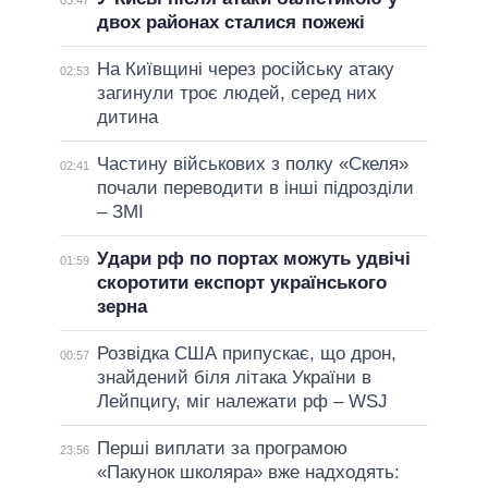
двох районах сталися пожежі
На Київщині через російську атаку
02:53
загинули троє людей, серед них
дитина
Частину військових з полку «Скеля»
02:41
почали переводити в інші підрозділи
– ЗМІ
Удари рф по портах можуть удвічі
01:59
скоротити експорт українського
зерна
Розвідка США припускає, що дрон,
00:57
знайдений біля літака України в
Лейпцигу, міг належати рф – WSJ
Перші виплати за програмою
23:56
«Пакунок школяра» вже надходять: