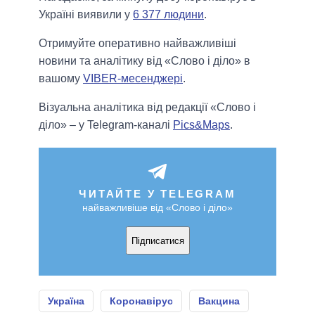
Україні виявили у
6 377 людини
.
Отримуйте оперативно найважливіші
новини та аналітику від «Слово і діло» в
вашому
VIBER-месенджері
.
Візуальна аналітика від редакції «Слово і
діло» – у Telegram-каналі
Pics&Maps
.
ЧИТАЙТЕ У TELEGRAM
найважливіше від «Слово і діло»
Підписатися
Україна
Коронавірус
Вакцина