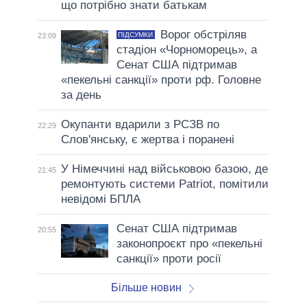
що потрібно знати батькам
Ворог обстріляв
ПІДСУМКИ
23:09
стадіон «Чорноморець», а
Сенат США підтримав
«пекельні санкції» проти рф. Головне
за день
Окупанти вдарили з РСЗВ по
22:29
Слов'янську, є жертва і поранені
У Німеччині над військовою базою, де
21:45
ремонтують системи Patriot, помітили
невідомі БПЛА
Сенат США підтримав
20:55
законопроєкт про «пекельні
санкції» проти росії
Більше новин