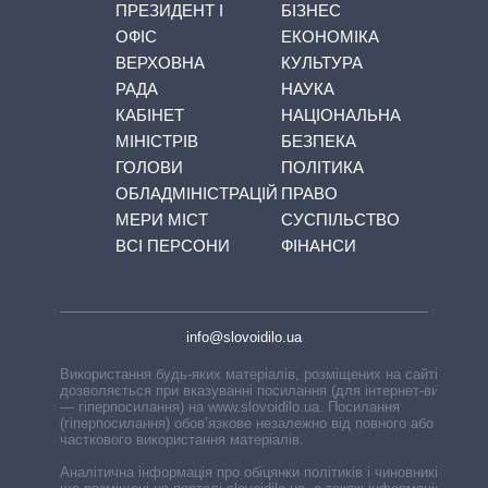
ПРЕЗИДЕНТ І
БІЗНЕС
ОФІС
ЕКОНОМІКА
ВЕРХОВНА
КУЛЬТУРА
РАДА
НАУКА
КАБІНЕТ
НАЦІОНАЛЬНА
МІНІСТРІВ
БЕЗПЕКА
ГОЛОВИ
ПОЛІТИКА
ОБЛАДМІНІСТРАЦІЙ
ПРАВО
МЕРИ МІСТ
СУСПІЛЬСТВО
ВСІ ПЕРСОНИ
ФІНАНСИ
info@slovoidilo.ua
Використання будь-яких матеріалів, розміщених на сайті,
дозволяється при вказуванні посилання (для інтернет-видань
— гіперпосилання) на www.slovoidilo.ua. Посилання
(гіперпосилання) обов’язкове незалежно від повного або
часткового використання матеріалів.
Аналітична інформація про обіцянки політиків і чиновників,