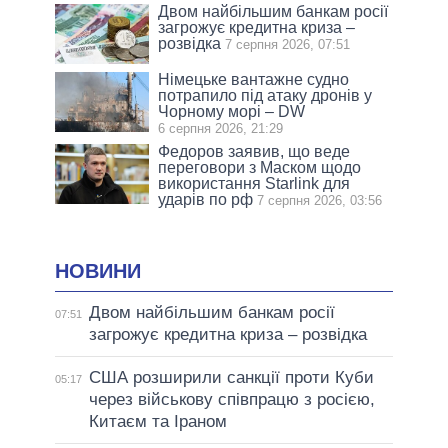
Двом найбільшим банкам росії
загрожує кредитна криза –
розвідка
7 серпня 2026, 07:51
Німецьке вантажне судно
потрапило під атаку дронів у
Чорному морі – DW
6 серпня 2026, 21:29
Федоров заявив, що веде
переговори з Маском щодо
використання Starlink для
ударів по рф
7 серпня 2026, 03:56
НОВИНИ
Двом найбільшим банкам росії
07:51
загрожує кредитна криза – розвідка
США розширили санкції проти Куби
05:17
через військову співпрацю з росією,
Китаєм та Іраном