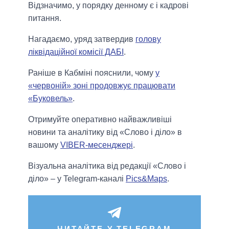
Відзначимо, у порядку денному є і кадрові
питання.
Нагадаємо, уряд затвердив
голову
ліквідаційної комісії ДАБІ
.
Раніше в Кабміні пояснили, чому
у
«червоній» зоні продовжує працювати
«Буковель»
.
Отримуйте оперативно найважливіші
новини та аналітику від «Слово і діло» в
вашому
VIBER-месенджері
.
Візуальна аналітика від редакції «Слово і
діло» – у Telegram-каналі
Pics&Maps
.
ЧИТАЙТЕ У TELEGRAM