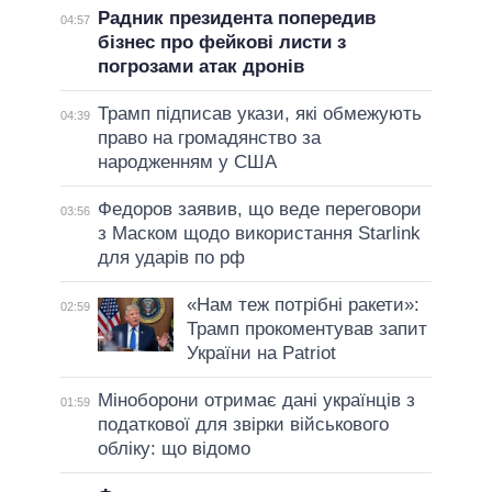
Радник президента попередив
04:57
бізнес про фейкові листи з
погрозами атак дронів
Трамп підписав укази, які обмежують
04:39
право на громадянство за
народженням у США
Федоров заявив, що веде переговори
03:56
з Маском щодо використання Starlink
для ударів по рф
«Нам теж потрібні ракети»:
02:59
Трамп прокоментував запит
України на Patriot
Міноборони отримає дані українців з
01:59
податкової для звірки військового
обліку: що відомо