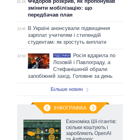
Федоров розкрив, як пропонував
01:24
змінити мобілізацію: що
передбачав план
В Україні анонсували підвищення
23:45
зарплат учителям і стипендій
студентам: як зростуть виплати
Росія вдарила по
ПІДСУМКИ
22:53
Лозовій і Павлограду, а
Стефанішиній обрали
запобіжний захід. Головне за день
Більше новин
ІНФОГРАФІКА
Економіка ШІ-гігантів:
 за
скільки коштують і
асть
заробляють OpenAI
та Anthropic