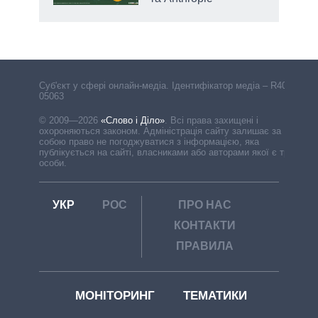
Cуб'єкт у сфері онлайн-медіа. Ідентифікатор медіа – R40-
05063
© 2009—2026
«Слово і Діло»
.
Всі права захищені і
охороняються законом. Адміністрація сайту залишає за
собою право не погоджуватися з інформацією, яка
публікується на сайті, власниками або авторами якої є треті
особи.
УКР
РОС
ПРО НАС
КОНТАКТИ
ПРАВИЛА
МОНІТОРИНГ
ТЕМАТИКИ