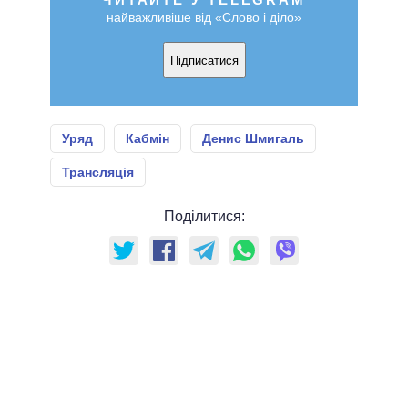
найважливіше від «Слово і діло»
Підписатися
Уряд
Кабмін
Денис Шмигаль
Трансляція
Поділитися: