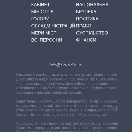
КАБІНЕТ
НАЦІОНАЛЬНА
МІНІСТРІВ
БЕЗПЕКА
ГОЛОВИ
ПОЛІТИКА
ОБЛАДМІНІСТРАЦІЙ
ПРАВО
МЕРИ МІСТ
СУСПІЛЬСТВО
ВСІ ПЕРСОНИ
ФІНАНСИ
info@slovoidilo.ua
Використання будь-яких матеріалів, розміщених на сайті,
дозволяється при вказуванні посилання (для інтернет-видань
— гіперпосилання) на www.slovoidilo.ua. Посилання
(гіперпосилання) обов’язкове незалежно від повного або
часткового використання матеріалів.
Аналітична інформація про обіцянки політиків і чиновників,
що розміщені на порталі slovoidilo.ua, а також інформація про
стан виконання цих обіцянок, зібрана й опрацьована ТОВ «ІА
Слово і Діло» і є власністю ТОВ «ІА Слово і Діло».
Інфографіки, розміщені на порталі slovoidilo.ua, створені ГО
«Система народного контролю Слово і Діло» і є власністю