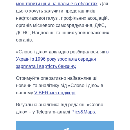
моніторити ціни на пальне в областях
. Для
цього хочуть залучити представників
нафтогазової галузі, профільних асоціацій,
органів місцевого самоврядування, ДФС,
ДСНС, Нацполіції та інших уповноважених
органів.
«Слово і діло» докладно розбиралося, як
в
Україні з 1996 року зростала середня
зарплата і вартість бензину.
Отримуйте оперативно найважливіші
новини та аналітику від «Слово і діло» в
вашому
VIBER-месенджері
.
Візуальна аналітика від редакції «Слово і
діло» – у Telegram-каналі
Pics&Maps
.