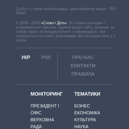
Cуб'єкт у сфері онлайн-медіа. Ідентифікатор медіа – R40-
05063
© 2009—2026
«Слово і Діло»
.
Всі права захищені і
охороняються законом. Адміністрація сайту залишає за
собою право не погоджуватися з інформацією, яка
публікується на сайті, власниками або авторами якої є треті
особи.
УКР
РОС
ПРО НАС
КОНТАКТИ
ПРАВИЛА
МОНІТОРИНГ
ТЕМАТИКИ
ПРЕЗИДЕНТ І
БІЗНЕС
ОФІС
ЕКОНОМІКА
ВЕРХОВНА
КУЛЬТУРА
РАДА
НАУКА