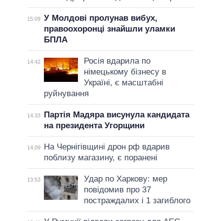
У Молдові пролунав вибух,
15:09
правоохоронці знайшли уламки
БПЛА
Росія вдарила по
14:42
німецькому бізнесу в
Україні, є масштабні
руйнування
Партія Мадяра висунула кандидата
14:33
на президента Угорщини
На Чернігівщині дрон рф вдарив
14:09
поблизу магазину, є поранені
Удар по Харкову: мер
13:53
повідомив про 37
постраждалих і 1 загиблого