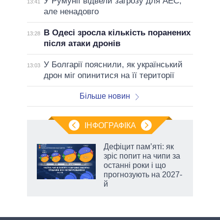
У Румунії відвели загрозу для АЕС,
13:41
але ненадовго
В Одесі зросла кількість поранених
13:28
після атаки дронів
У Болгарії пояснили, як український
13:03
дрон міг опинитися на її території
Більше новин
ІНФОГРАФІКА
Дефіцит пам’яті: як
 за
зріс попит на чипи за
асть
останні роки і що
прогнозують на 2027-
й