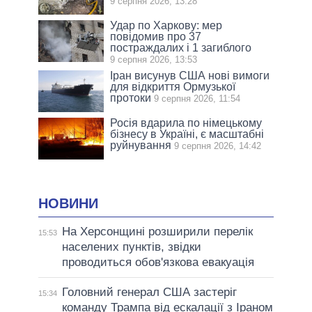
9 серпня 2026, 13:28
Удар по Харкову: мер
повідомив про 37
постраждалих і 1 загиблого
9 серпня 2026, 13:53
Іран висунув США нові вимоги
для відкриття Ормузької
протоки
9 серпня 2026, 11:54
Росія вдарила по німецькому
бізнесу в Україні, є масштабні
руйнування
9 серпня 2026, 14:42
НОВИНИ
На Херсонщині розширили перелік
15:53
населених пунктів, звідки
проводиться обов'язкова евакуація
Головний генерал США застеріг
15:34
команду Трампа від ескалації з Іраном