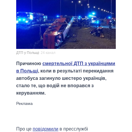
ДТП у Польщі
24 канал
Причиною
смертельної ДТП з українцями
в Польщі
, коли в результаті перекидання
автобуса загинуло шестеро українців,
стало те, що водій не впорався з
керуванням.
Про це
повідомили
в пресслужбі