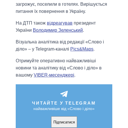
загрожує, поселили в готелях. Вирішується
питання їх повернення в Україну.
На ДТП також
відреагував
президент
України
Володимир Зеленський
.
Візуальна аналітика від редакції «Слово і
діло» – у Telegram-каналі
Pics&Maps
.
Отримуйте оперативно найважливіші
новини та аналітику від «Слово і діло» в
вашому
VIBER-месенджері
.
ЧИТАЙТЕ У TELEGRAM
найважливіше від «Слово і діло»
Підписатися