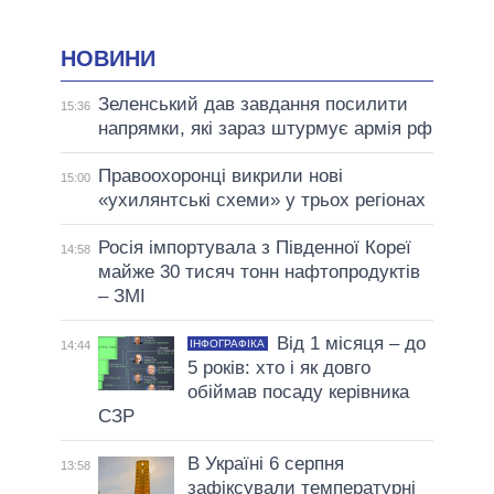
НОВИНИ
Зеленський дав завдання посилити
15:36
напрямки, які зараз штурмує армія рф
Правоохоронці викрили нові
15:00
«ухилянтські схеми» у трьох регіонах
Росія імпортувала з Південної Кореї
14:58
майже 30 тисяч тонн нафтопродуктів
– ЗМІ
Від 1 місяця – до
ІНФОГРАФІКА
14:44
5 років: хто і як довго
обіймав посаду керівника
СЗР
В Україні 6 серпня
13:58
зафіксували температурні