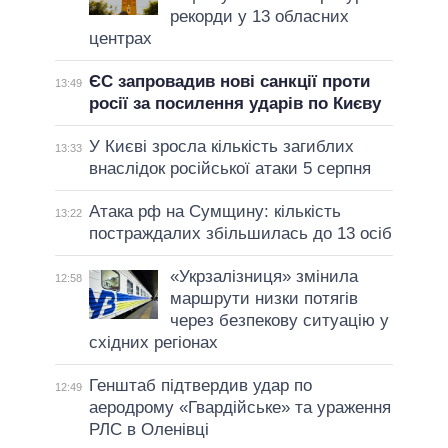
рекорди у 13 обласних
центрах
ЄС запровадив нові санкції проти
13:49
росії за посилення ударів по Києву
У Києві зросла кількість загиблих
13:33
внаслідок російської атаки 5 серпня
Атака рф на Сумщину: кількість
13:22
постраждалих збільшилась до 13 осіб
«Укрзалізниця» змінила
12:58
маршрути низки потягів
через безпекову ситуацію у
східних регіонах
Генштаб підтвердив удар по
12:49
аеродрому «Гвардійське» та ураження
РЛС в Оленівці