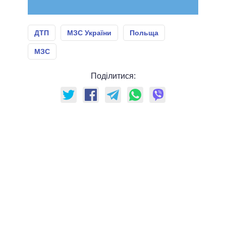
ДТП
МЗС України
Польща
МЗС
Поділитися: