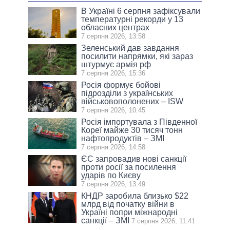
В Україні 6 серпня зафіксували
температурні рекорди у 13
обласних центрах
7 серпня 2026, 13:58
Зеленський дав завдання
посилити напрямки, які зараз
штурмує армія рф
7 серпня 2026, 15:36
Росія формує бойові
підрозділи з українських
військовополонених – ISW
7 серпня 2026, 10:45
Росія імпортувала з Південної
Кореї майже 30 тисяч тонн
нафтопродуктів – ЗМІ
7 серпня 2026, 14:58
ЄС запровадив нові санкції
проти росії за посилення
ударів по Києву
7 серпня 2026, 13:49
КНДР заробила близько $22
млрд від початку війни в
Україні попри міжнародні
санкції – ЗМІ
7 серпня 2026, 11:41