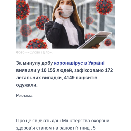
Фото - «Слово і діло».
За минулу добу
коронавірус в Україні
виявили у 10 155 людей, зафіксовано 172
летальних випадки, 4149 пацієнтів
одужали.
Про це свідчать дані Міністерства охорони
здоров’я станом на ранок п’ятниці, 5