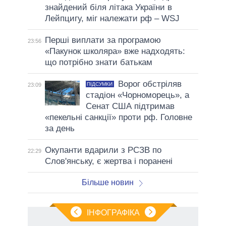
знайдений біля літака України в
Лейпцигу, міг належати рф – WSJ
Перші виплати за програмою
23:56
«Пакунок школяра» вже надходять:
що потрібно знати батькам
Ворог обстріляв
ПІДСУМКИ
23:09
стадіон «Чорноморець», а
Сенат США підтримав
«пекельні санкції» проти рф. Головне
за день
Окупанти вдарили з РСЗВ по
22:29
Слов'янську, є жертва і поранені
Більше новин
ІНФОГРАФІКА