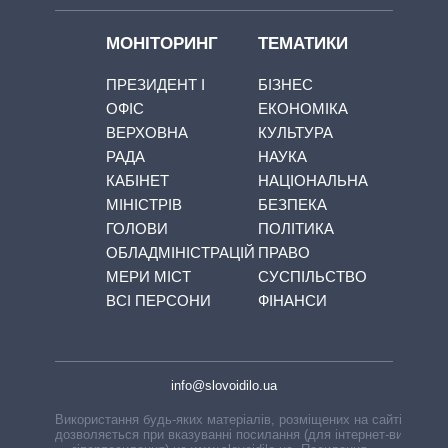
МОНІТОРИНГ
ТЕМАТИКИ
ПРЕЗИДЕНТ І
БІЗНЕС
ОФІС
ЕКОНОМІКА
ВЕРХОВНА
КУЛЬТУРА
РАДА
НАУКА
КАБІНЕТ
НАЦІОНАЛЬНА
МІНІСТРІВ
БЕЗПЕКА
ГОЛОВИ
ПОЛІТИКА
ОБЛАДМІНІСТРАЦІЙ
ПРАВО
МЕРИ МІСТ
СУСПІЛЬСТВО
ВСІ ПЕРСОНИ
ФІНАНСИ
info@slovoidilo.ua
Використання будь-яких матеріалів, розміщених на сайті,
дозволяється при вказуванні посилання (для інтернет-видань