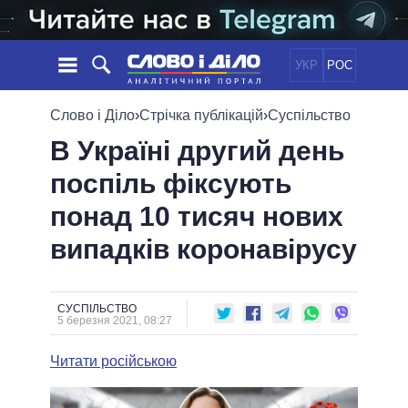
УКР
РОС
НОВИНИ
Слово і Діло
›
Стрічка публікацій
›
Суспільство
В Україні другий день
ОБIЦЯНКИ
СТРІЧКА
ПОЛІТИКА
поспіль фіксують
ПОДІЇ
ЕКОНОМІКА
ПОЛIТИКИ
понад 10 тисяч нових
СТАТТІ
СУСПІЛЬСТВО
ІНФОГРАФІКА
ДУМКИ
СВІТ
УСІ ПОЛІТИКИ
випадків коронавірусу
ОГЛЯДИ
ПРЕЗИДЕНТ І ОФІС
ВІДЕО
ДАЙДЖЕСТИ
ВЕРХОВНА РАДА
СУСПІЛЬСТВО
ПІДТРИМАТИ
КАБІНЕТ МІНІСТРІВ
5 березня 2021, 08:27
ГОЛОВИ ОБЛАДМІНІСТРАЦІЙ
ПОРІВНЯННЯ ПОЛІТИКІВ
Читати російською
МЕРИ МІСТ
ВСІ ПЕРСОНИ