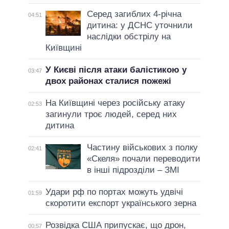
Серед загиблих 4-річна
04:51
дитина: у ДСНС уточнили
наслідки обстрілу на
Київщині
У Києві після атаки балістикою у
03:47
двох районах сталися пожежі
На Київщині через російську атаку
02:53
загинули троє людей, серед них
дитина
Частину військових з полку
02:41
«Скеля» почали переводити
в інші підрозділи – ЗМІ
Удари рф по портах можуть удвічі
01:59
скоротити експорт українського зерна
Розвідка США припускає, що дрон,
00:57