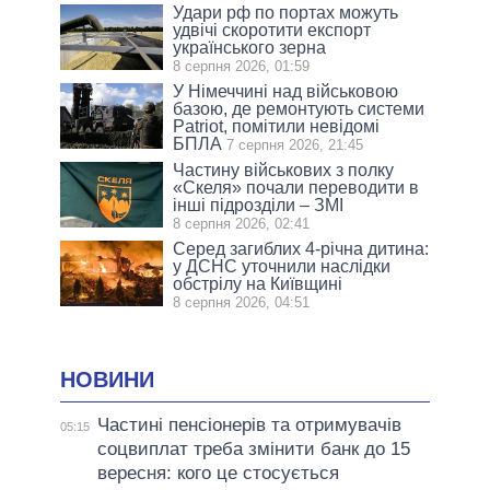
Удари рф по портах можуть
удвічі скоротити експорт
українського зерна
8 серпня 2026, 01:59
У Німеччині над військовою
базою, де ремонтують системи
Patriot, помітили невідомі
БПЛА
7 серпня 2026, 21:45
Частину військових з полку
«Скеля» почали переводити в
інші підрозділи – ЗМІ
8 серпня 2026, 02:41
Серед загиблих 4-річна дитина:
у ДСНС уточнили наслідки
обстрілу на Київщині
8 серпня 2026, 04:51
НОВИНИ
Частині пенсіонерів та отримувачів
05:15
соцвиплат треба змінити банк до 15
вересня: кого це стосується