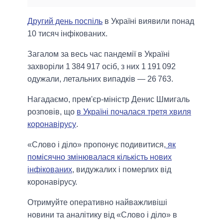
Другий день поспіль
в Україні виявили понад
10 тисяч інфікованих.
Загалом за весь час пандемії в Україні
захворіли 1 384 917 осіб, з них 1 191 092
одужали, летальних випадків — 26 763.
Нагадаємо, прем'єр-міністр Денис Шмигаль
розповів, що
в Україні почалася третя хвиля
коронавірусу
.
«Слово і діло» пропонує подивитися,
як
помісячно змінювалася кількість нових
інфікованих
, видужалих і померлих від
коронавірусу.
Отримуйте оперативно найважливіші
новини та аналітику від «Слово і діло» в