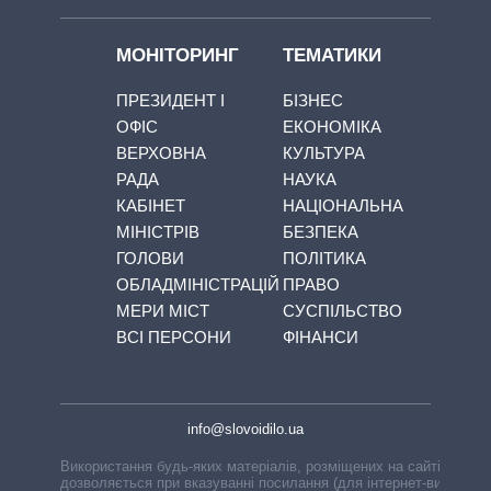
МОНІТОРИНГ
ТЕМАТИКИ
ПРЕЗИДЕНТ І
БІЗНЕС
ОФІС
ЕКОНОМІКА
ВЕРХОВНА
КУЛЬТУРА
РАДА
НАУКА
КАБІНЕТ
НАЦІОНАЛЬНА
МІНІСТРІВ
БЕЗПЕКА
ГОЛОВИ
ПОЛІТИКА
ОБЛАДМІНІСТРАЦІЙ
ПРАВО
МЕРИ МІСТ
СУСПІЛЬСТВО
ВСІ ПЕРСОНИ
ФІНАНСИ
info@slovoidilo.ua
Використання будь-яких матеріалів, розміщених на сайті,
дозволяється при вказуванні посилання (для інтернет-видань