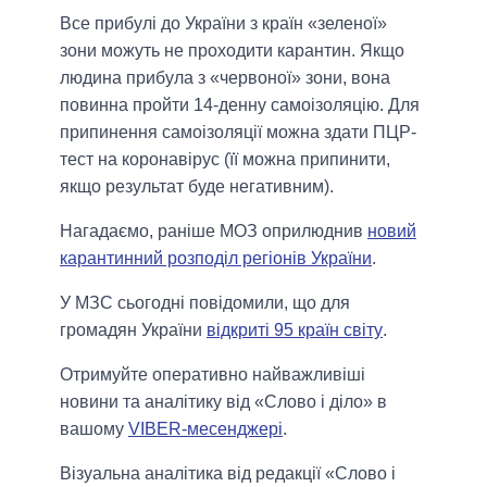
Все прибулі до України з країн «зеленої»
зони можуть не проходити карантин. Якщо
людина прибула з «червоної» зони, вона
повинна пройти 14-денну самоізоляцію. Для
припинення самоізоляції можна здати ПЦР-
тест на коронавірус (її можна припинити,
якщо результат буде негативним).
Нагадаємо, раніше МОЗ оприлюднив
новий
карантинний розподіл регіонів України
.
У МЗС сьогодні повідомили, що для
громадян України
відкриті 95 країн світу
.
Отримуйте оперативно найважливіші
новини та аналітику від «Слово і діло» в
вашому
VIBER-месенджері
.
Візуальна аналітика від редакції «Слово і