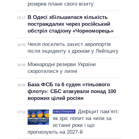
розкрив плани свого візиту
В Одесі збільшилася кількість
19:17
постраждалих через російський
обстріл стадіону «Чорноморець»
Чехія посилить захист аеропортів
18:45
після інциденту з дроном у Лейпцигу
Міжнародні резерви України
18:09
скоротилися у липні
База ФСБ та 6 суден «тіньового
18:05
флоту»: СБС атакували понад 100
ворожих цілей росіян
Дефіцит пам’яті:
ІНФОГРАФІКА
17:52
як зріс попит на чипи за
останні роки і що
прогнозують на 2027-й