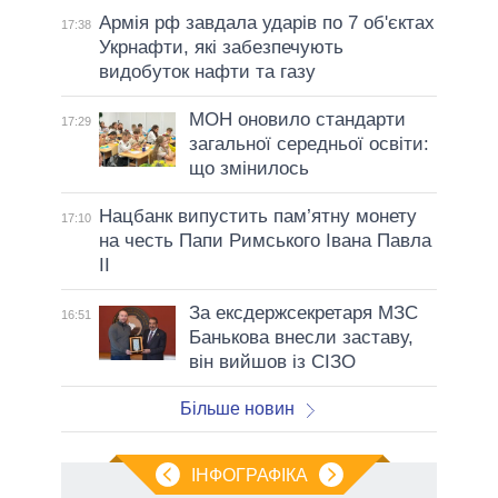
Армія рф завдала ударів по 7 об'єктах
17:38
Укрнафти, які забезпечують
видобуток нафти та газу
МОН оновило стандарти
17:29
загальної середньої освіти:
що змінилось
Нацбанк випустить пам’ятну монету
17:10
на честь Папи Римського Івана Павла
II
За ексдержсекретаря МЗС
16:51
Банькова внесли заставу,
він вийшов із СІЗО
Більше новин
ІНФОГРАФІКА