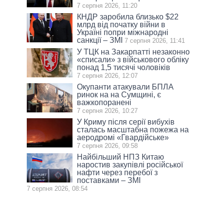
7 серпня 2026, 11:20
КНДР заробила близько $22
млрд від початку війни в
Україні попри міжнародні
санкції – ЗМІ
7 серпня 2026, 11:41
У ТЦК на Закарпатті незаконно
«списали» з військового обліку
понад 1,5 тисячі чоловіків
7 серпня 2026, 12:07
Окупанти атакували БПЛА
ринок на на Сумщині, є
важкопоранені
7 серпня 2026, 10:27
У Криму після серії вибухів
сталась масштабна пожежа на
аеродромі «Гвардійське»
7 серпня 2026, 09:58
Найбільший НПЗ Китаю
наростив закупівлі російської
нафти через перебої з
поставками – ЗМІ
7 серпня 2026, 08:54