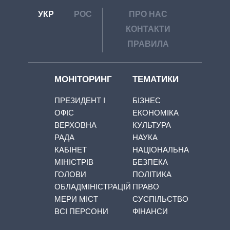
УКР
РОС
ПРО НАС
КОНТАКТИ
ПРАВИЛА
МОНІТОРИНГ
ТЕМАТИКИ
ПРЕЗИДЕНТ І
БІЗНЕС
ОФІС
ЕКОНОМІКА
ВЕРХОВНА
КУЛЬТУРА
РАДА
НАУКА
КАБІНЕТ
НАЦІОНАЛЬНА
МІНІСТРІВ
БЕЗПЕКА
ГОЛОВИ
ПОЛІТИКА
ОБЛАДМІНІСТРАЦІЙ
ПРАВО
МЕРИ МІСТ
СУСПІЛЬСТВО
ВСІ ПЕРСОНИ
ФІНАНСИ