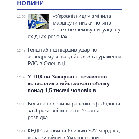
НОВИНИ
«Укрзалізниця» змінила
12:58
маршрути низки потягів
через безпекову ситуацію у
східних регіонах
Генштаб підтвердив удар по
12:49
аеродрому «Гвардійське» та ураження
РЛС в Оленівці
У ТЦК на Закарпатті незаконно
12:07
«списали» з військового обліку
понад 1,5 тисячі чоловіків
Більше половини регіонів рф збідніли
11:58
за 4 роки війни проти України –
розвідка
КНДР заробила близько $22 млрд від
11:41
початку війни в Україні попри