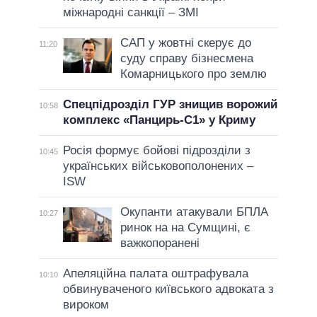
міжнародні санкції – ЗМІ
САП у жовтні скерує до
11:20
суду справу бізнесмена
Комарницького про землю
Спецпідрозділ ГУР знищив ворожий
10:58
комплекс «Панцирь-С1» у Криму
Росія формує бойові підрозділи з
10:45
українських військовополонених –
ISW
Окупанти атакували БПЛА
10:27
ринок на на Сумщині, є
важкопоранені
Апеляційна палата оштрафувала
10:10
обвинуваченого київського адвоката з
вироком