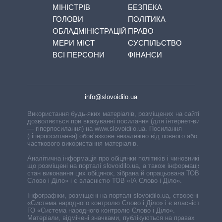
МІНІСТРІВ
БЕЗПЕКА
ГОЛОВИ
ПОЛІТИКА
ОБЛАДМІНІСТРАЦІЙ
ПРАВО
МЕРИ МІСТ
СУСПІЛЬСТВО
ВСІ ПЕРСОНИ
ФІНАНСИ
info@slovoidilo.ua
Використання будь-яких матеріалів, розміщених на сайті,
дозволяється при вказуванні посилання (для інтернет-видань
— гіперпосилання) на www.slovoidilo.ua. Посилання
(гіперпосилання) обов’язкове незалежно від повного або
часткового використання матеріалів.
Аналітична інформація про обіцянки політиків і чиновників,
що розміщені на порталі slovoidilo.ua, а також інформація про
стан виконання цих обіцянок, зібрана й опрацьована ТОВ «ІА
Слово і Діло» і є власністю ТОВ «ІА Слово і Діло».
Інфографіки, розміщені на порталі slovoidilo.ua, створені ГО
«Система народного контролю Слово і Діло» і є власністю
ГО «Система народного контролю Слово і Діло».
Матеріали, відмічені значками, публікуються на правах