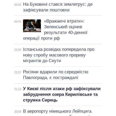
На Буковині стався землетрус: де
00:55
зафіксували поштовхи
«Вражаючі втрати»:
00:41
Зеленський оцінив
результати 40-денної
операції проти рф
Іспанська розвідка попередила про
23:55
нову спробу масового прориву
мігрантів до Сеути
Росіяни вдарили по середмістю
21:57
Павлограда, є постраждалі
У Києві після атаки рф зафіксували
21:12
забруднення озера Кирилівське та
струмка Сирець
В аеропорту німецького Лейпцига
20:08