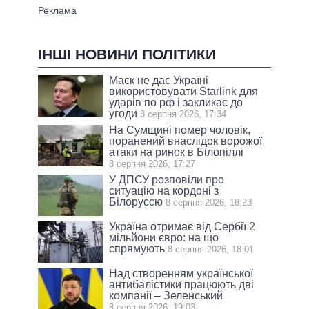
ІНШІ НОВИНИ ПОЛІТИКИ
Маск не дає Україні
використовувати Starlink для
ударів по рф і закликає до
угоди
8 серпня 2026, 17:34
На Сумщині помер чоловік,
поранений внаслідок ворожої
атаки на ринок в Білопіллі
8 серпня 2026, 17:27
У ДПСУ розповіли про
ситуацію на кордоні з
Білоруссю
8 серпня 2026, 18:23
Україна отримає від Сербії 2
мільйони євро: на що
спрямують
8 серпня 2026, 18:01
Над створенням української
антибалістики працюють дві
компанії – Зеленський
8 серпня 2026, 19:03