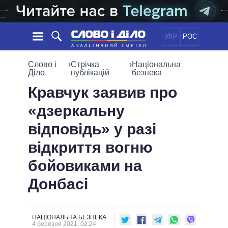
УКР
РОС
НОВИНИ
Слово і
›
Стрічка
›
Національна
Діло
публікацій
безпека
ОБIЦЯНКИ
СТРІЧКА
ПОЛІТИКА
Кравчук заявив про
ПОДІЇ
ЕКОНОМІКА
«дзеркальну
ПОЛIТИКИ
СТАТТІ
СУСПІЛЬСТВО
відповідь» у разі
ІНФОГРАФІКА
ДУМКИ
СВІТ
УСІ ПОЛІТИКИ
відкриття вогню
ОГЛЯДИ
ПРЕЗИДЕНТ І ОФІС
ВІДЕО
бойовиками на
ДАЙДЖЕСТИ
ВЕРХОВНА РАДА
ПІДТРИМАТИ
КАБІНЕТ МІНІСТРІВ
Донбасі
ГОЛОВИ ОБЛАДМІНІСТРАЦІЙ
ПОРІВНЯННЯ ПОЛІТИКІВ
МЕРИ МІСТ
НАЦІОНАЛЬНА БЕЗПЕКА
ВСІ ПЕРСОНИ
4 березня 2021, 02:24