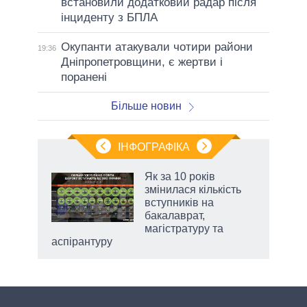
встановили додатковий радар після
інциденту з БПЛА
Окупанти атакували чотири райони
19:36
Дніпропетровщини, є жертви і
поранені
Більше новин
ІНФОГРАФІКА
Як за 10 років
раїні
змінилася кількість
ої
вступників на
бакалаврат,
магістратуру та
аспірантуру