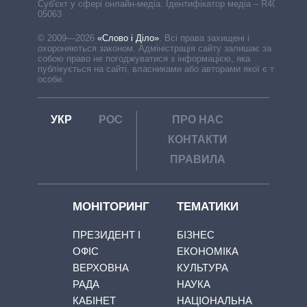
Cуб'єкт у сфері онлайн-медіа. Ідентифікатор медіа – R40-
05063
© 2009—2026
«Слово і Діло»
.
Всі права захищені і
охороняються законом. Адміністрація сайту залишає за
собою право не погоджуватися з інформацією, яка
публікується на сайті, власниками або авторами якої є треті
особи.
УКР
РОС
ПРО НАС
КОНТАКТИ
ПРАВИЛА
МОНІТОРИНГ
ТЕМАТИКИ
ПРЕЗИДЕНТ І
БІЗНЕС
ОФІС
ЕКОНОМІКА
ВЕРХОВНА
КУЛЬТУРА
РАДА
НАУКА
КАБІНЕТ
НАЦІОНАЛЬНА