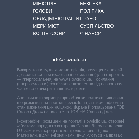
МІНІСТРІВ
БЕЗПЕКА
ГОЛОВИ
ПОЛІТИКА
ОБЛАДМІНІСТРАЦІЙ
ПРАВО
МЕРИ МІСТ
СУСПІЛЬСТВО
ВСІ ПЕРСОНИ
ФІНАНСИ
info@slovoidilo.ua
Використання будь-яких матеріалів, розміщених на сайті,
дозволяється при вказуванні посилання (для інтернет-видань
— гіперпосилання) на www.slovoidilo.ua. Посилання
(гіперпосилання) обов’язкове незалежно від повного або
часткового використання матеріалів.
Аналітична інформація про обіцянки політиків і чиновників,
що розміщені на порталі slovoidilo.ua, а також інформація про
стан виконання цих обіцянок, зібрана й опрацьована ТОВ «ІА
Слово і Діло» і є власністю ТОВ «ІА Слово і Діло».
Інфографіки, розміщені на порталі slovoidilo.ua, створені ГО
«Система народного контролю Слово і Діло» і є власністю
ГО «Система народного контролю Слово і Діло».
Матеріали, відмічені значками, публікуються на правах