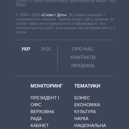
Cуб'єкт у сфері онлайн-медіа. Ідентифікатор медіа – R40-
05063
© 2009—2026
«Слово і Діло»
.
Всі права захищені і
охороняються законом. Адміністрація сайту залишає за
собою право не погоджуватися з інформацією, яка
публікується на сайті, власниками або авторами якої є треті
особи.
УКР
РОС
ПРО НАС
КОНТАКТИ
ПРАВИЛА
МОНІТОРИНГ
ТЕМАТИКИ
ПРЕЗИДЕНТ І
БІЗНЕС
ОФІС
ЕКОНОМІКА
ВЕРХОВНА
КУЛЬТУРА
РАДА
НАУКА
КАБІНЕТ
НАЦІОНАЛЬНА