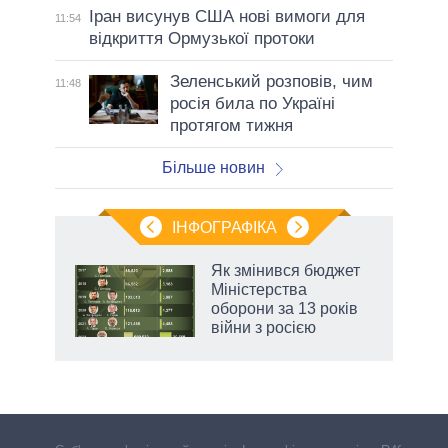
Іран висунув США нові вимоги для
11:54
відкриття Ормузької протоки
Зеленський розповів, чим
11:48
росія била по Україні
протягом тижня
Більше новин
ІНФОГРАФІКА
Як змінився бюджет
ть
Міністерства
оборони за 13 років
війни з росією