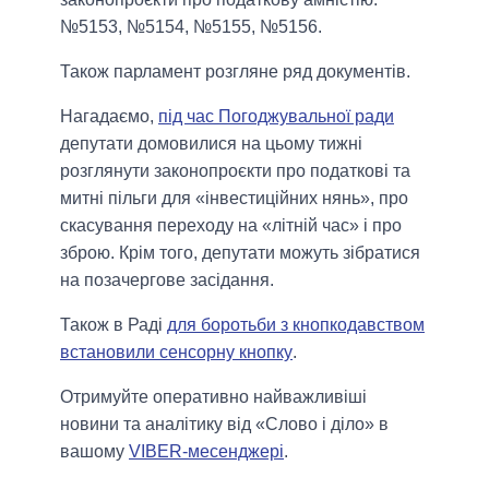
№5153, №5154, №5155, №5156.
Також парламент розгляне ряд документів.
Нагадаємо,
під час Погоджувальної ради
депутати домовилися на цьому тижні
розглянути законопроєкти про податкові та
митні пільги для «інвестиційних нянь», про
скасування переходу на «літній час» і про
зброю. Крім того, депутати можуть зібратися
на позачергове засідання.
Також в Раді
для боротьби з кнопкодавством
встановили сенсорну кнопку
.
Отримуйте оперативно найважливіші
новини та аналітику від «Слово і діло» в
вашому
VIBER-месенджері
.