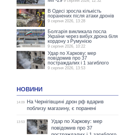
МіГ-29
9 серпня 2026, 12:32
В Одесі зросла кількість
поранених після атаки дронів
9 серпня 2026, 13:28
Болгарія викликала посла
України через вибух дрона біля
кордону з Румунією
9 серпня 2026, 10:22
Удар по Харкову: мер
повідомив про 37
постраждалих і 1 загиблого
9 серпня 2026, 13:53
НОВИНИ
На Чернігівщині дрон рф вдарив
14:09
поблизу магазину, є поранені
Удар по Харкову: мер
13:53
повідомив про 37
постраждалих і 1 загиблого