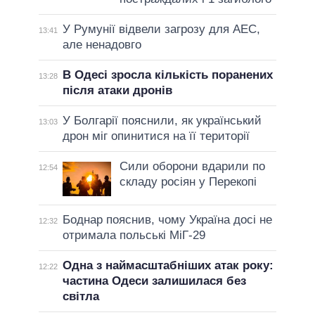
У Румунії відвели загрозу для АЕС,
13:41
але ненадовго
В Одесі зросла кількість поранених
13:28
після атаки дронів
У Болгарії пояснили, як український
13:03
дрон міг опинитися на її території
Сили оборони вдарили по
12:54
складу росіян у Перекопі
Боднар пояснив, чому Україна досі не
12:32
отримала польські МіГ-29
Одна з наймасштабніших атак року:
12:22
частина Одеси залишилася без
світла