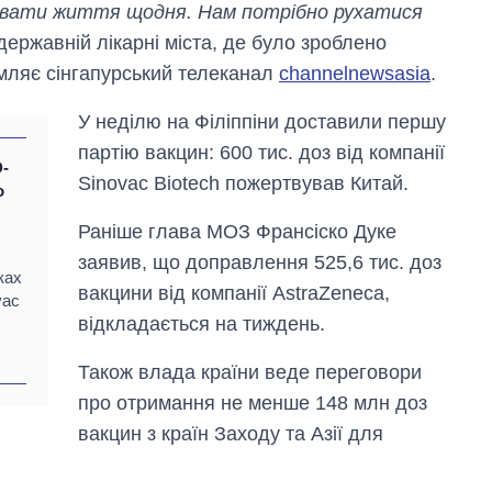
вати життя щодня. Нам потрібно рухатися
державній лікарні міста, де було зроблено
мляє сінгапурський телеканал
channelnewsasia
.
У неділю на Філіппіни доставили першу
партію вакцин: 600 тис. доз від компанії
D-
Sinovac Biotech пожертвував Китай.
о
Раніше глава МОЗ Франсіско Дуке
заявив, що доправлення 525,6 тис. доз
ках
вакцини від компанії AstraZeneca,
vac
відкладається на тиждень.
Також влада країни веде переговори
Як зросли тарифи
про отримання не менше 148 млн доз
на холодну воду у
вакцин з країн Заходу та Азії для
містах України на
початок серпня