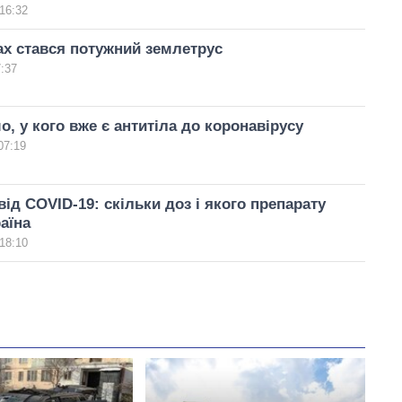
16:32
ах стався потужний землетрус
7:37
о, у кого вже є антитіла до коронавірусу
07:19
від COVID-19: скільки доз і якого препарату
аїна
18:10