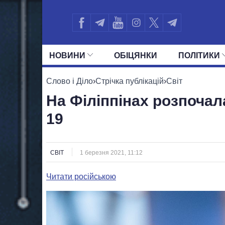
НОВИНИ
ОБIЦЯНКИ
ПОЛIТИКИ
УСІ ПОЛІТИКИ
ПРЕЗИДЕНТ І ОФ
Слово і Діло
›
Стрічка публікацій
›
Світ
На Філіппінах розпочал
19
СВІТ
1 березня 2021, 11:12
Читати російською