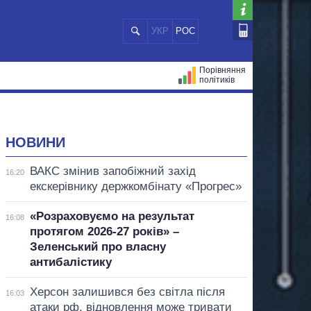
УКР
РОС
Порівняння
політиків
ЦІЙ
МЕРИ МІСТ
ВСІ ПЕРСОНИ
НОВИНИ
ВАКС змінив запобіжний захід
16:20
екскерівнику держкомбінату «Прогрес»
«Розраховуємо на результат
16:08
протягом 2026-27 років» –
Зеленський про власну
антибалістику
Херсон залишився без світла після
16:03
атаки рф, відновлення може тривати