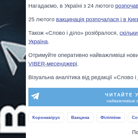
Нагадаємо, в Україні з 24 лютого
розпочав
25 лютого
вакцинація розпочалася і в Киє
Також «Слово і діло» розібралося,
скільки
Україна
.
Отримуйте оперативно найважливіші новин
VIBER-месенджері
.
Візуальна аналітика від редакції «Слово і
ЧИТАЙТЕ 
найважливіше в
Коронавірус
Вакцина
Філіппіни
Co
По