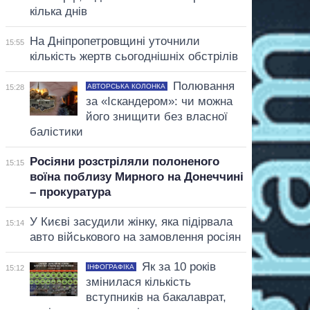
кілька днів
На Дніпропетровщині уточнили
15:55
кількість жертв сьогоднішніх обстрілів
Полювання
АВТОРСЬКА КОЛОНКА
15:28
за «Іскандером»: чи можна
його знищити без власної
балістики
Росіяни розстріляли полоненого
15:15
воїна поблизу Мирного на Донеччині
– прокуратура
У Києві засудили жінку, яка підірвала
15:14
авто військового на замовлення росіян
Як за 10 років
ІНФОГРАФІКА
15:12
змінилася кількість
вступників на бакалаврат,