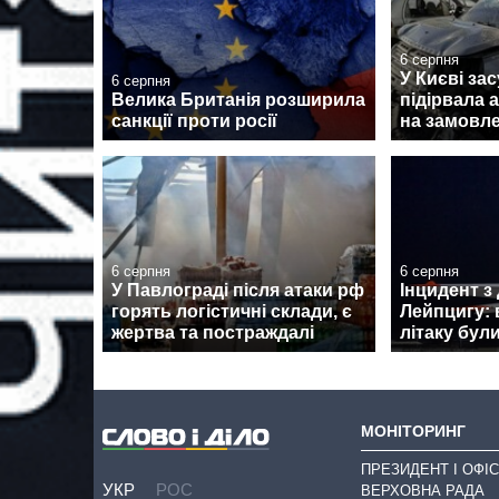
6 серпня
У Києві зас
6 серпня
Велика Британія розширила
підірвала 
санкції проти росії
на замовле
6 серпня
6 серпня
У Павлограді після атаки рф
Інцидент з
горять логістичні склади, є
Лейпцигу: 
жертва та постраждалі
літаку бул
МОНІТОРИНГ
ПРЕЗИДЕНТ І ОФІС
УКР
РОС
ВЕРХОВНА РАДА