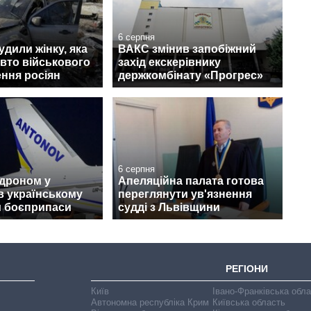
6 серпня
удили жінку, яка
ВАКС змінив запобіжний
авто військового
захід екскерівнику
ння росіян
держкомбінату «Прогрес»
6 серпня
 дроном у
Апеляційна палата готова
в українському
переглянути ув'язнення
и боєприпаси
судді з Львівщини
РЕГІОНИ
Київ
Івано-Франківська обл
Автономна республіка Крим
Київська область