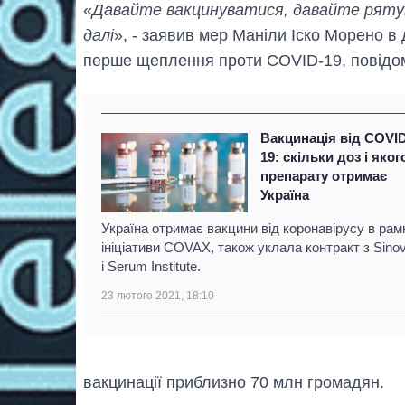
«
Давайте вакцинуватися, давайте ряту
далі
», - заявив мер Маніли Іско Морено в 
перше щеплення проти COVID-19, повідо
Вакцинація від COVI
19: скільки доз і яког
препарату отримає
Україна
Україна отримає вакцини від коронавірусу в рам
ініціативи COVAX, також уклала контракт з Sino
і Serum Institute.
23 лютого 2021, 18:10
вакцинації приблизно 70 млн громадян.