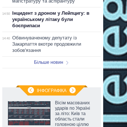
магістратуру та аспірантуру
Інцидент з дроном у Лейпцигу: в
14:50
українському літаку були
боєприпаси
Обвинуваченому депутату із
14:40
Закарпаття вкотре продовжили
зобов'язання
Більше новин
ІНФОГРАФІКА
Вісім масованих
ударів по Україні
за літо: Київ та
область стали
головною ціллю