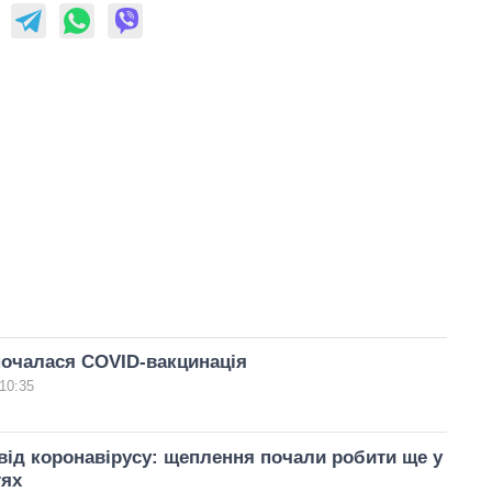
почалася COVID-вакцинація
10:35
від коронавірусу: щеплення почали робити ще у
тях