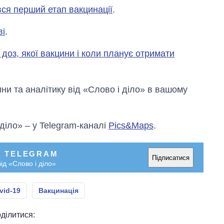
ся перший етап вакцинації
.
ві
.
 доз, якої вакцини і коли планує отримати
и та аналітику від «Слово і діло» в вашому
 діло» – у Telegram-каналі
Pics&Maps
.
У TELEGRAM
Підписатися
ід «Слово і діло»
vid-19
Вакцинація
ділитися: