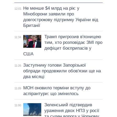
Не менше $4 млрд на рік: у
12:01
Міноборони заявили про
довгострокову підтримку України від
Британії
Трамп пригрозив в'язницею
11:34
тим, хто розповідає ЗМІ про
дефіцит боєприпасів у
США
Заступнику голови Запорізької
11:26
облради продовжили обов'язки ще на
два місяці
МОН оновило терміни вступу до
11:09
аспірантури: що змінилось
Зеленський підтвердив
11:00
ураження двох НПЗ у росії
та суден ворога у Чорному