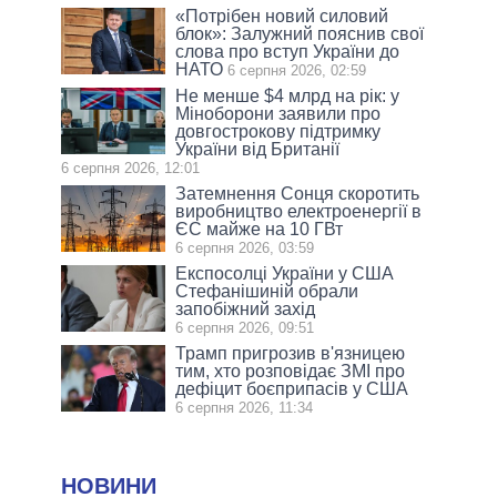
«Потрібен новий силовий
блок»: Залужний пояснив свої
слова про вступ України до
НАТО
6 серпня 2026, 02:59
Не менше $4 млрд на рік: у
Міноборони заявили про
довгострокову підтримку
України від Британії
6 серпня 2026, 12:01
Затемнення Сонця скоротить
виробництво електроенергії в
ЄС майже на 10 ГВт
6 серпня 2026, 03:59
Експосолці України у США
Стефанішиній обрали
запобіжний захід
6 серпня 2026, 09:51
Трамп пригрозив в'язницею
тим, хто розповідає ЗМІ про
дефіцит боєприпасів у США
6 серпня 2026, 11:34
НОВИНИ