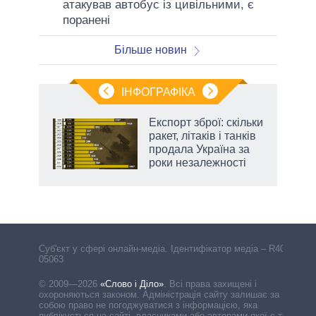
атакував автобус із цивільними, є
поранені
Більше новин
ІНФОГРАФІКА
и на
Експорт зброї: скільки
ракет, літаків і танків
а
продала Україна за
роки незалежності
Cуб'єкт у сфері онлайн-медіа. Ідентифікатор медіа – R40-
05063
© 2009—2026
«Слово і Діло»
.
Всі права захищені і
охороняються законом. Адміністрація сайту залишає за
собою право не погоджуватися з інформацією, яка
публікується на сайті, власниками або авторами якої є треті