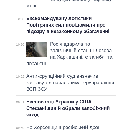
морі
Екскомандувачу логістики
10:35
Повітряних сил повідомили про
підозру в незаконному збагаченні
Росія вдарила по
10:10
залізничній станції Лозова
на Харківщині, є загиблі та
поранені
Антикорупційний суд визначив
10:02
заставу ексначальнику теруправління
ВСП ЗСУ
Експосолці України у США
09:51
Стефанішиній обрали запобіжний
захід
На Херсонщині російський дрон
09:49