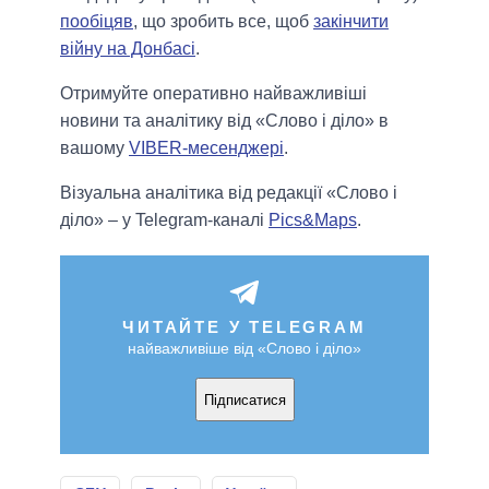
пообіцяв
, що зробить все, щоб
закінчити
війну на Донбасі
.
Отримуйте оперативно найважливіші
новини та аналітику від «Слово і діло» в
вашому
VIBER-месенджері
.
Візуальна аналітика від редакції «Слово і
діло» – у Telegram-каналі
Pics&Maps
.
ЧИТАЙТЕ У TELEGRAM
найважливіше від «Слово і діло»
Підписатися