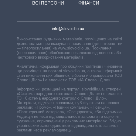
ВСІ ПЕРСОНИ
ФІНАНСИ
info@slovoidilo.ua
Використання будь-яких матеріалів, розміщених на сайті,
дозволяється при вказуванні посилання (для інтернет-видань
— гіперпосилання) на www.slovoidilo.ua. Посилання
(гіперпосилання) обов’язкове незалежно від повного або
часткового використання матеріалів.
Аналітична інформація про обіцянки політиків і чиновників,
що розміщені на порталі slovoidilo.ua, а також інформація про
стан виконання цих обіцянок, зібрана й опрацьована ТОВ «ІА
Слово і Діло» і є власністю ТОВ «ІА Слово і Діло».
Інфографіки, розміщені на порталі slovoidilo.ua, створені ГО
«Система народного контролю Слово і Діло» і є власністю
ГО «Система народного контролю Слово і Діло».
Матеріали, відмічені значками, публікуються на правах
реклами: «Промо», «Новини компаній», «Позиція»,
«Партнерський матеріал», «Спецпроєкт», «За підтримки».
Редакція не несе відповідальності за факти та оціночні
судження, оприлюднені у рекламних матеріалах. Згідно з
українським законодавством відповідальність за зміст
реклами несе рекламодавець.