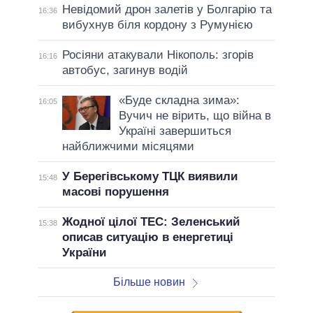
Невідомий дрон залетів у Болгарію та
16:36
вибухнув біля кордону з Румунією
Росіяни атакували Нікополь: згорів
16:16
автобус, загинув водій
«Буде складна зима»:
16:05
Вучич не вірить, що війна в
Україні завершиться
найближчими місяцями
У Берегівському ТЦК виявили
15:48
масові порушення
Жодної цілої ТЕС: Зеленський
15:38
описав ситуацію в енергетиці
України
Більше новин