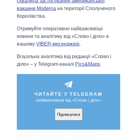
схвалила застосування американської
вакцини Moderna
на території Сполученого
Королівства.
Отримуйте оперативно найважливіші
новини та аналітику від «Слово і діло» в
вашому
VIBER-месенджері
.
Візуальна аналітика від редакції «Слово і
діло» – у Telegram-каналі
Pics&Maps
.
ЧИТАЙТЕ У TELEGRAM
найважливіше від «Слово і діло»
Підписатися