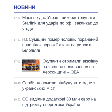
НОВИНИ
Маск не дає Україні використовувати
17:34
Starlink для ударів по рф і закликає до
угоди
На Сумщині помер чоловік, поранений
17:27
внаслідок ворожої атаки на ринок в
Білопіллі
Окупанти отримали вказівку
17:01
на «вільне полювання» на
Херсонщині – ОВА
Сербія допоможе відбудувати одне з
16:48
українських міст
ЄС виділив додаткові 30 млн євро на
16:42
підтримку енергетики України