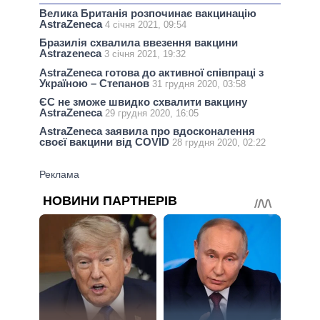
Велика Британія розпочинає вакцинацію
AstraZeneca
4 січня 2021, 09:54
Бразилія схвалила ввезення вакцини
Astrazeneca
3 січня 2021, 19:32
AstraZeneca готова до активної співпраці з
Україною – Степанов
31 грудня 2020, 03:58
ЄС не зможе швидко схвалити вакцину
AstraZeneca
29 грудня 2020, 16:05
AstraZeneca заявила про вдосконалення
своєї вакцини від COVID
28 грудня 2020, 02:22