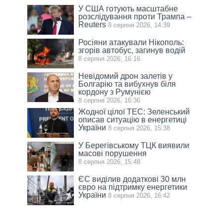
У США готують масштабне
розслідування проти Трампа –
Reuters
8 серпня 2026, 14:39
Росіяни атакували Нікополь:
згорів автобус, загинув водій
8 серпня 2026, 16:16
Невідомий дрон залетів у
Болгарію та вибухнув біля
кордону з Румунією
8 серпня 2026, 16:36
Жодної цілої ТЕС: Зеленський
описав ситуацію в енергетиці
України
8 серпня 2026, 15:38
У Берегівському ТЦК виявили
масові порушення
8 серпня 2026, 15:48
ЄС виділив додаткові 30 млн
євро на підтримку енергетики
України
8 серпня 2026, 16:42