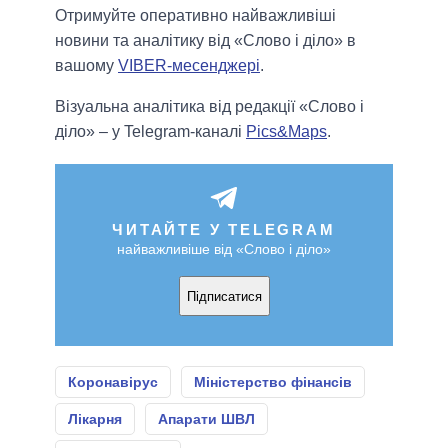
Отримуйте оперативно найважливіші
новини та аналітику від «Слово і діло» в
вашому
VIBER-месенджері
.
Візуальна аналітика від редакції «Слово і
діло» – у Telegram-каналі
Pics&Maps
.
ЧИТАЙТЕ У TELEGRAM
найважливіше від «Слово і діло»
Підписатися
Коронавірус
Міністерство фінансів
Лікарня
Апарати ШВЛ