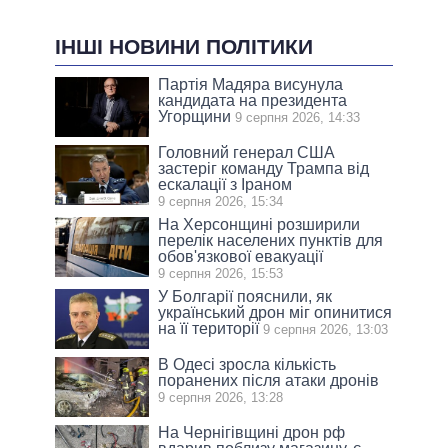
ІНШІ НОВИНИ ПОЛІТИКИ
Партія Мадяра висунула
кандидата на президента
Угорщини
9 серпня 2026, 14:33
Головний генерал США
застеріг команду Трампа від
ескалації з Іраном
9 серпня 2026, 15:34
На Херсонщині розширили
перелік населених пунктів для
обов'язкової евакуації
9 серпня 2026, 15:53
У Болгарії пояснили, як
український дрон міг опинитися
на її території
9 серпня 2026, 13:03
В Одесі зросла кількість
поранених після атаки дронів
9 серпня 2026, 13:28
На Чернігівщині дрон рф