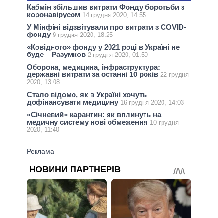
Кабмін збільшив витрати Фонду боротьби з
коронавірусом
14 грудня 2020, 14:55
У Мінфіні відзвітували про витрати з COVID-
фонду
9 грудня 2020, 18:25
«Ковідного» фонду у 2021 році в Україні не
буде – Разумков
2 грудня 2020, 01:59
Оборона, медицина, інфраструктура:
державні витрати за останні 10 років
22 грудня
2020, 13:08
Стало відомо, як в Україні хочуть
дофінансувати медицину
16 грудня 2020, 14:03
«Січневий» карантин: як вплинуть на
медичну систему нові обмеження
10 грудня
2020, 11:40