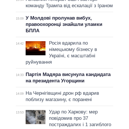
команду Трампа від ескалації з Іраном
У Молдові пролунав вибух,
15:09
правоохоронці знайшли уламки
БПЛА
Росія вдарила по
14:42
німецькому бізнесу в
Україні, є масштабні
руйнування
Партія Мадяра висунула кандидата
14:33
на президента Угорщини
На Чернігівщині дрон рф вдарив
14:09
поблизу магазину, є поранені
Удар по Харкову: мер
13:53
повідомив про 37
постраждалих і 1 загиблого