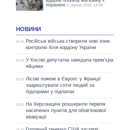
вдарив поблизу магазину, є
поранені
9 серпня 2026, 14:09
НОВИНИ
Російські війська створили нові зони
16:43
контролю біля кордону України
У Косові депутатка закидала прем’єра
16:29
яйцями
Лісові пожежі в Європі: у Франції
16:24
заарештували сотні людей за
підозрами у підпалах
На Херсонщині розширили перелік
15:53
населених пунктів для обов'язкової
евакуації
Головний генерал США застеріг
15:34