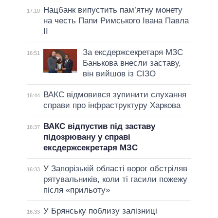
Нацбанк випустить пам’ятну монету
17:10
на честь Папи Римського Івана Павла
II
За ексдержсекретаря МЗС
16:51
Банькова внесли заставу,
він вийшов із СІЗО
ВАКС відмовився зупинити слухання
16:44
справи про інфраструктуру Харкова
ВАКС відпустив під заставу
16:37
підозрювану у справі
ексдержсекретаря МЗС
У Запорізькій області ворог обстріляв
16:33
рятувальників, коли ті гасили пожежу
після «прильоту»
У Брянську поблизу залізниці
16:33