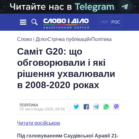
УКР
РОС
НОВИНИ
Слово і Діло
›
Стрічка публікацій
›
Політика
Саміт G20: що
ОБIЦЯНКИ
СТРІЧКА
ПОЛІТИКА
обговорювали і які
ПОДІЇ
ЕКОНОМІКА
ПОЛIТИКИ
рішення ухвалювали
СТАТТІ
СУСПІЛЬСТВО
ІНФОГРАФІКА
ДУМКИ
СВІТ
УСІ ПОЛІТИКИ
в 2008-2020 роках
ОГЛЯДИ
ПРЕЗИДЕНТ І ОФІС
ВІДЕО
ДАЙДЖЕСТИ
ВЕРХОВНА РАДА
ПОЛІТИКА
ПІДТРИМАТИ
КАБІНЕТ МІНІСТРІВ
25 листопада 2020, 09:56
ГОЛОВИ ОБЛАДМІНІСТРАЦІЙ
ПОРІВНЯННЯ ПОЛІТИКІВ
Читати російською
МЕРИ МІСТ
ВСІ ПЕРСОНИ
Під головуванням Саудівської Аравії 21-