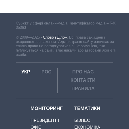
Cуб'єкт у сфері онлайн-медіа. Ідентифікатор медіа – R40-
05063
© 2009—2026
«Слово і Діло»
.
Всі права захищені і
охороняються законом. Адміністрація сайту залишає за
собою право не погоджуватися з інформацією, яка
публікується на сайті, власниками або авторами якої є треті
особи.
УКР
РОС
ПРО НАС
КОНТАКТИ
ПРАВИЛА
МОНІТОРИНГ
ТЕМАТИКИ
ПРЕЗИДЕНТ І
БІЗНЕС
ОФІС
ЕКОНОМІКА