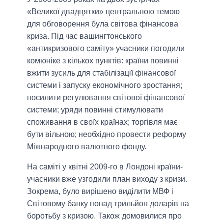
«Великої двадцятки» центральною темою
для обговорення була світова фінансова
криза. Під час вашингтонського
«антикризового саміту» учасники погодили
комюніке з кількох пунктів: країни повинні
вжити зусиль для стабілізації фінансової
системи і запуску економічного зростання;
посилити регулювання світової фінансової
системи; уряди повинні стимулювати
споживання в своїх країнах; торгівля має
бути вільною; необхідно провести реформу
Міжнародного валютного фонду.
На саміті у квітні 2009-го в Лондоні країни-
учасники вже узгодили план виходу з кризи.
Зокрема, було вирішено виділити МВФ і
Світовому банку понад трильйон доларів на
боротьбу з кризою. Також домовилися про