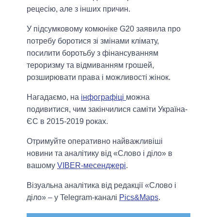
рецесію, але з інших причин.
У підсумковому комюніке G20 заявила про
потребу боротися зі змінами клімату,
посилити боротьбу з фінансуванням
тероризму та відмиванням грошей,
розширювати права і можливості жінок.
Нагадаємо, на
інфографіці
можна
подивитися, чим закінчилися саміти Україна-
ЄС в 2015-2019 роках.
Отримуйте оперативно найважливіші
новини та аналітику від «Слово і діло» в
вашому
VIBER-месенджері
.
Візуальна аналітика від редакції «Слово і
діло» – у Telegram-каналі
Pics&Maps
.