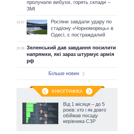
пролунали вибухи, горять склади –
ЗМІ
Росіяни завдали удару по
15:57
стадіону «Чорноморець» в
Одесі, є постраждалий
Зеленський дав завдання посилити
15:36
напрямки, які зараз штурмує армія
рф
Більше новин
ІНФОГРАФІКА
Від 1 місяця – до 5
раїні
років: хто і як довго
ої
обіймав посаду
керівника СЗР