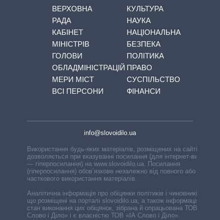
ВЕРХОВНА
КУЛЬТУРА
РАДА
НАУКА
КАБІНЕТ
НАЦІОНАЛЬНА
МІНІСТРІВ
БЕЗПЕКА
ГОЛОВИ
ПОЛІТИКА
ОБЛАДМІНІСТРАЦІЙ
ПРАВО
МЕРИ МІСТ
СУСПІЛЬСТВО
ВСІ ПЕРСОНИ
ФІНАНСИ
info@slovoidilo.ua
Використання будь-яких матеріалів, розміщених на сайті,
дозволяється при вказуванні посилання (для інтернет-видань
— гіперпосилання) на www.slovoidilo.ua. Посилання
(гіперпосилання) обов’язкове незалежно від повного або
часткового використання матеріалів.
Аналітична інформація про обіцянки політиків і чиновників,
що розміщені на порталі slovoidilo.ua, а також інформація про
стан виконання цих обіцянок, зібрана й опрацьована ТОВ «ІА
Слово і Діло» і є власністю ТОВ «ІА Слово і Діло».