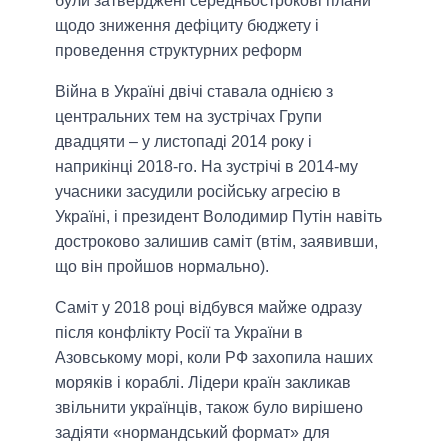
були затверджені середньострокові плани
щодо зниження дефіциту бюджету і
проведення структурних реформ
Війна в Україні двічі ставала однією з
центральних тем на зустрічах Групи
двадцяти – у листопаді 2014 року і
наприкінці 2018-го. На зустрічі в 2014-му
учасники засудили російську агресію в
Україні, і президент Володимир Путін навіть
достроково залишив саміт (втім, заявивши,
що він пройшов нормально).
Саміт у 2018 році відбувся майже одразу
після конфлікту Росії та України в
Азовському морі, коли РФ захопила наших
моряків і кораблі. Лідери країн закликав
звільнити українців, також було вирішено
задіяти «нормандський формат» для