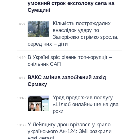
умовний строк ексголову села на
Сумщині
Кількість постраждалих
14:27
внаслідок удару по
Запоріжжю стрімко зросла,
серед них – діти
В Україні зріс рівень топ-корупції –
14:19
очільник САП
ВАКС змінив запобіжний захід
14:17
Єрмаку
Уряд продовжив послугу
13:46
«Шлюб онлайн» ще на два
роки
У Лейпцигу дрон врізався у крило
13:38
українського Ан-124: ЗМІ розкрили
нові деталі