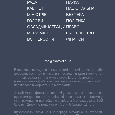
РАДА
НАУКА
КАБІНЕТ
НАЦІОНАЛЬНА
МІНІСТРІВ
БЕЗПЕКА
ГОЛОВИ
ПОЛІТИКА
ОБЛАДМІНІСТРАЦІЙ
ПРАВО
МЕРИ МІСТ
СУСПІЛЬСТВО
ВСІ ПЕРСОНИ
ФІНАНСИ
info@slovoidilo.ua
Використання будь-яких матеріалів, розміщених на сайті,
дозволяється при вказуванні посилання (для інтернет-видань
— гіперпосилання) на www.slovoidilo.ua. Посилання
(гіперпосилання) обов’язкове незалежно від повного або
часткового використання матеріалів.
Аналітична інформація про обіцянки політиків і чиновників,
що розміщені на порталі slovoidilo.ua, а також інформація про
стан виконання цих обіцянок, зібрана й опрацьована ТОВ «ІА
Слово і Діло» і є власністю ТОВ «ІА Слово і Діло».
Інфографіки, розміщені на порталі slovoidilo.ua, створені ГО