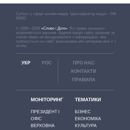
Cуб'єкт у сфері онлайн-медіа. Ідентифікатор медіа – R40-
05063
© 2009—2026
«Слово і Діло»
.
Всі права захищені і
охороняються законом. Адміністрація сайту залишає за
собою право не погоджуватися з інформацією, яка
публікується на сайті, власниками або авторами якої є треті
особи.
УКР
РОС
ПРО НАС
КОНТАКТИ
ПРАВИЛА
МОНІТОРИНГ
ТЕМАТИКИ
ПРЕЗИДЕНТ І
БІЗНЕС
ОФІС
ЕКОНОМІКА
ВЕРХОВНА
КУЛЬТУРА