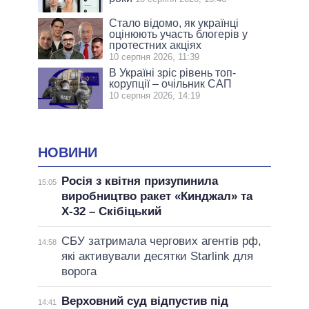
Стало відомо, як українці
оцінюють участь блогерів у
протестних акціях
10 серпня 2026, 11:39
В Україні зріс рівень топ-
корупції – очільник САП
10 серпня 2026, 14:19
НОВИНИ
Росія з квітня призупинила
15:05
виробництво ракет «Кинджал» та
Х-32 – Скібіцький
СБУ затримала чергових агентів рф,
14:58
які активували десятки Starlink для
ворога
Верховний суд відпустив під
14:41