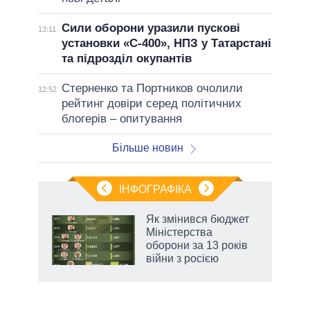
Сили оборони уразили пускові
13:11
установки «С-400», НПЗ у Татарстані
та підрозділ окупантів
Стерненко та Портников очолили
12:52
рейтинг довіри серед політичних
блогерів – опитування
Більше новин
ІНФОГРАФІКА
Як змінився бюджет
 за
Міністерства
асть
оборони за 13 років
війни з росією
аспі