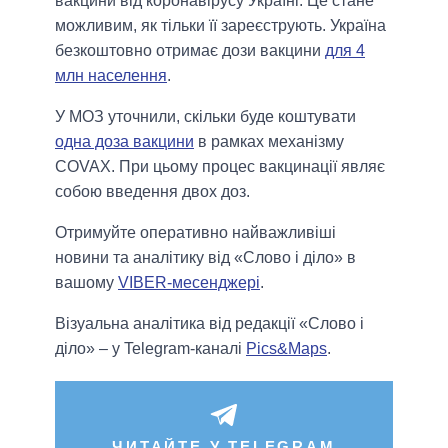
вакцини від коронавірусу Україні. Це стане
можливим, як тільки її зареєструють. Україна
безкоштовно отримає дози вакцини
для 4
млн населення
.
У МОЗ уточнили, скільки буде коштувати
одна доза вакцини
в рамках механізму
COVAX. При цьому процес вакцинації являє
собою введення двох доз.
Отримуйте оперативно найважливіші
новини та аналітику від «Слово і діло» в
вашому
VIBER-месенджері
.
Візуальна аналітика від редакції «Слово і
діло» – у Telegram-каналі
Pics&Maps
.
ЧИТАЙТЕ У TELEGRAM