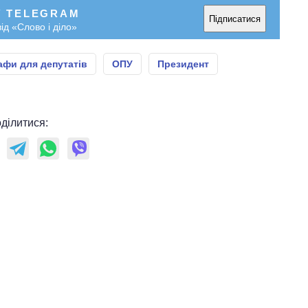
У TELEGRAM
Підписатися
ід «Слово і діло»
фи для депутатів
ОПУ
Президент
ділитися: