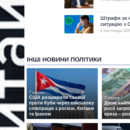
Штрафи за н
ситуацію з 
4 листопада 2020
ІНШІ НОВИНИ ПОЛІТИКИ
7 серпня
США розширили санкції
7 серпня
проти Куби через військову
Двом найб
співпрацю з росією, Китаєм
росії загр
та Іраном
криза – ро