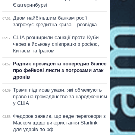
Єкатеринбурзі
Двом найбільшим банкам росії
07:51
загрожує кредитна криза – розвідка
США розширили санкції проти Куби
05:17
через військову співпрацю з росією,
Китаєм та Іраном
Радник президента попередив бізнес
04:57
про фейкові листи з погрозами атак
дронів
Трамп підписав укази, які обмежують
04:39
право на громадянство за народженням
у США
Федоров заявив, що веде переговори з
03:56
Маском щодо використання Starlink
для ударів по рф