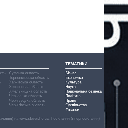
ТЕМАТИКИ
асть
Сумська область
Бізнес
Тернопільська область
Економіка
ь
Харківська область
Культура
Херсонська область
Наука
Хмельницька область
Національна безпека
Черкаська область
Політика
Чернівецька область
Право
Чернігівська область
Суспільство
Фінанси
лання) на www.slovoidilo.ua. Посилання (гіперпосилання)