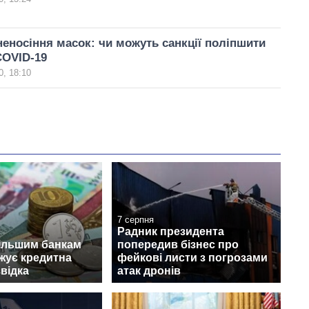
еносіння масок: чи можуть санкції поліпшити
COVID-19
, 18:10
7 серпня
Радник президента
ільшим банкам
попередив бізнес про
ожує кредитна
фейкові листи з погрозами
звідка
атак дронів