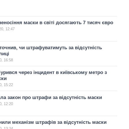
еносіння маски в світі досягають 7 тисяч євро
0, 12:47
очнив, чи штрафуватимуть за відсутність
лиці
, 16:58
урився через інцидент в київському метро з
ски
, 15:22
ла закон про штрафи за відсутність маски
, 12:20
или механізм штрафів за відсутність маски
, 13:24