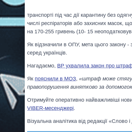
транспорті під час дії карантину без одягн
числі респіраторів або захисних масок, що
на 170-255 гривень (10- 15 неоподатковув
Як відзначили в ОПУ, мета цього закону -
серед українців.
Нагадаємо,
ВР ухвалила закон про штра
Як
пояснили в МОЗ
,
«штраф може стягув
правопорушення винятково за допомогою
Отримуйте оперативно найважливіші новин
VIBER-месенджері
.
Візуальна аналітика від редакції «Слово і