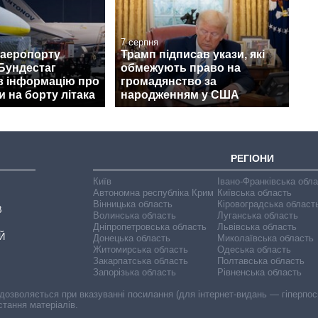
7 серпня
 аеропорту
Трамп підписав укази, які
Бундестаг
обмежують право на
в інформацію про
громадянство за
 на борту літака
народженням у США
РЕГІОНИ
Київ
Івано-Франківська обл
Автономна республіка Крим
Київська область
Вінницька область
Кіровоградська област
В
Волинська область
Луганська область
Дніпропетровська область
Львівська область
Й
Донецька область
Миколаївська область
Житомирська область
Одеська область
Закарпатська область
Полтавська область
Запорізька область
Рівненська область
 дозволяється при вказуванні посилання (для інтернет-видань — гіперпоси
стання матеріалів.