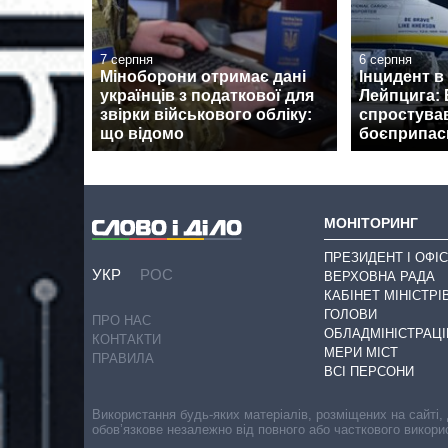
7 серпня
6 серпня
Міноборони отримає дані
Інцидент в
українців з податкової для
Лейпцига: 
звірки військового обліку:
спростува
що відомо
боєприпаси
МОНІТОРИНГ
ПРЕЗИДЕНТ І ОФІС
УКР
РОС
ВЕРХОВНА РАДА
КАБІНЕТ МІНІСТРІ
ГОЛОВИ
ПРО НАС
ОБЛАДМІНІСТРАЦІ
КОНТАКТИ
МЕРИ МІСТ
ПРАВИЛА
ВСІ ПЕРСОНИ
Використання будь-яких матеріалів, розміщених на сайті,
обов’язкове незалежно від повного або часткового викори