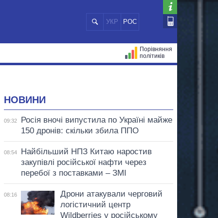
УКР
РОС
Порівняння
політиків
ЦІЙ
МЕРИ МІСТ
ВСІ ПЕРСОНИ
НОВИНИ
Росія вночі випустила по Україні майже
09:32
150 дронів: скільки збила ППО
Найбільший НПЗ Китаю наростив
08:54
закупівлі російської нафти через
перебої з поставками – ЗМІ
Дрони атакували черговий
08:16
логістичний центр
Wildberries у російському