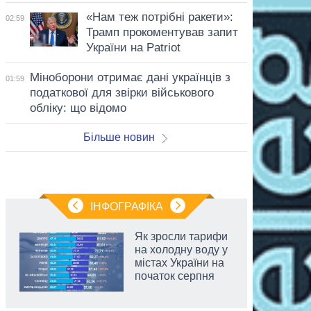
«Нам теж потрібні ракети»:
02:59
Трамп прокоментував запит
України на Patriot
Міноборони отримає дані українців з
01:59
податкової для звірки військового
обліку: що відомо
Більше новин
ІНФОГРАФІКА
Як зросли тарифи
на холодну воду у
містах України на
початок серпня