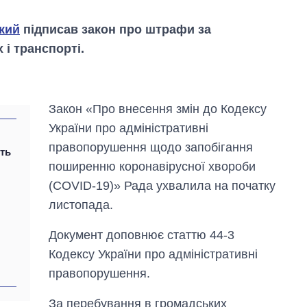
кий
підписав закон про штрафи за
 і транспорті.
Закон «Про внесення змін до Кодексу
України про адміністративні
правопорушення щодо запобігання
ють
поширенню коронавірусної хвороби
(COVID-19)» Рада ухвалила на початку
листопада.
Скільки картоплі
Документ доповнює статтю 44-3
вирощували в
Кодексу України про адміністративні
Україні до і під час
великої війни
правопорушення.
За перебування в громадських