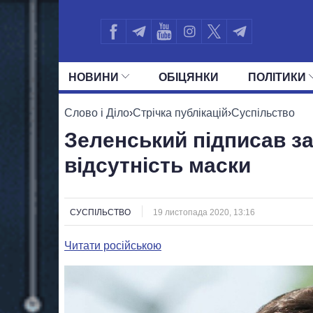
НОВИНИ
ОБIЦЯНКИ
ПОЛIТИКИ
УСІ ПОЛІТИКИ
ПРЕЗИДЕНТ І ОФ
Слово і Діло
›
Стрічка публікацій
›
Суспільство
Зеленський підписав з
відсутність маски
СУСПІЛЬСТВО
19 листопада 2020, 13:16
Читати російською