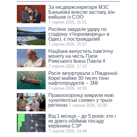
За ексдержсекретаря МЗС
Банькова внесли заставу, він
вийшов із СІЗО
7 серпня 2026, 16:51
Росіяни завдали удару по
стадіону «Чорноморець» в
Одесі, є постраждалий
7 серпня 2026, 15:57
Нацбанк випустить пам’ятну
монету на честь Папи
Римського Івана Павла II
7 серпня 2026, 17:10
Росія імпортувала з Південної
Кореї майже 30 тисяч тонн
нафтопродуктів – ЗМІ
7 серпня 2026, 14:58
Правоохоронці викрили нові
«ухилянтські схеми» у трьох
регіонах
7 серпня 2026, 15:00
Від 1 місяця – до 5 років: хто і
як довго обіймав посаду
керівника СЗР
7 серпня 2026, 14:44