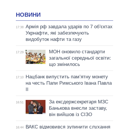
НОВИНИ
Армія рф завдала ударів по 7 об'єктах
17:38
Укрнафти, які забезпечують
видобуток нафти та газу
МОН оновило стандарти
17:29
загальної середньої освіти:
що змінилось
Нацбанк випустить пам’ятну монету
17:10
на честь Папи Римського Івана Павла
II
За ексдержсекретаря МЗС
16:51
Банькова внесли заставу,
він вийшов із СІЗО
ВАКС відмовився зупинити слухання
16:44