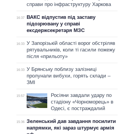
справи про інфраструктуру Харкова
ВАКС відпустив під заставу
16:37
підозрювану у справі
ексдержсекретаря МЗС
У Запорізькій області ворог обстріляв
16:33
рятувальників, коли ті гасили пожежу
після «прильоту»
У Брянську поблизу залізниці
16:33
пролунали вибухи, горять склади –
ЗМІ
Росіяни завдали удару по
15:57
стадіону «Чорноморець» в
Одесі, є постраждалий
Зеленський дав завдання посилити
15:36
напрямки, які зараз штурмує армія