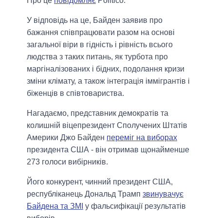
Про це
повідомляє
Politico.
У відповідь на це, Байден заявив про
бажання співпрацювати разом на основі
загальної віри в гідність і рівність всього
людства з таких питань, як турбота про
маргіналізованих і бідних, подолання кризи
зміни клімату, а також інтеграція іммігрантів і
біженців в співтовариства.
Нагадаємо, представник демократів та
колишній віцепрезидент Сполучених Штатів
Америки Джо Байден
переміг на виборах
президента США - він отримав щонайменше
273 голоси вибірників.
Його конкурент, чинний президент США,
республіканець Дональд Трамп
звинувачує
Байдена та ЗМІ
у фальсифікації результатів