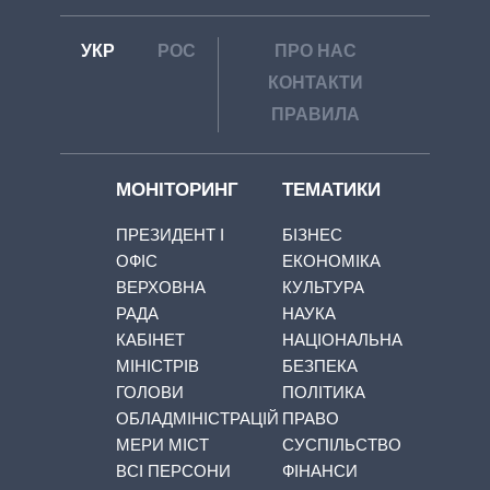
УКР
РОС
ПРО НАС
КОНТАКТИ
ПРАВИЛА
МОНІТОРИНГ
ТЕМАТИКИ
ПРЕЗИДЕНТ І
БІЗНЕС
ОФІС
ЕКОНОМІКА
ВЕРХОВНА
КУЛЬТУРА
РАДА
НАУКА
КАБІНЕТ
НАЦІОНАЛЬНА
МІНІСТРІВ
БЕЗПЕКА
ГОЛОВИ
ПОЛІТИКА
ОБЛАДМІНІСТРАЦІЙ
ПРАВО
МЕРИ МІСТ
СУСПІЛЬСТВО
ВСІ ПЕРСОНИ
ФІНАНСИ