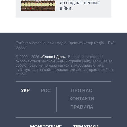
до і під час великої
війни
Cуб'єкт у сфері онлайн-медіа. Ідентифікатор медіа – R40-
05063
© 2009—2026
«Слово і Діло»
.
Всі права захищені і
охороняються законом. Адміністрація сайту залишає за
собою право не погоджуватися з інформацією, яка
публікується на сайті, власниками або авторами якої є треті
особи.
УКР
РОС
ПРО НАС
КОНТАКТИ
ПРАВИЛА
МОНІТОРИНГ
ТЕМАТИКИ