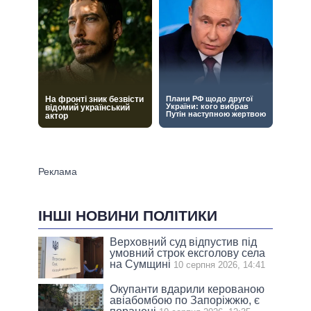
ІНШІ НОВИНИ ПОЛІТИКИ
Верховний суд відпустив під
умовний строк ексголову села
на Сумщині
10 серпня 2026, 14:41
Окупанти вдарили керованою
авіабомбою по Запоріжжю, є