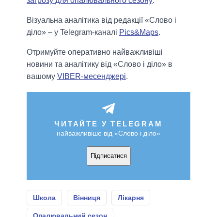
загрозу для опалювального сезону
.
Візуальна аналітика від редакції «Слово і
діло» – у Telegram-каналі
Pics&Maps
.
Отримуйте оперативно найважливіші
новини та аналітику від «Слово і діло» в
вашому
VIBER-месенджері
.
ЧИТАЙТЕ У TELEGRAM
найважливіше від «Слово і діло»
Підписатися
Школа
Вінниця
Лікарня
Опалювальний сезон