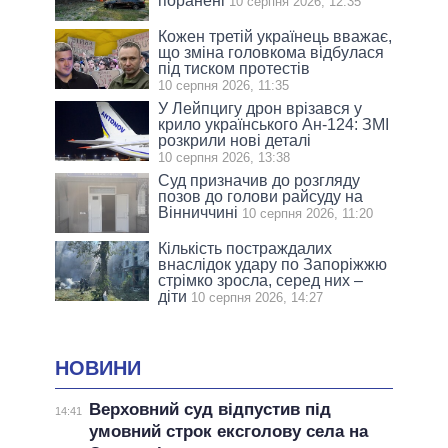
поранені
10 серпня 2026, 12:35
Кожен третій українець вважає,
що зміна головкома відбулася
під тиском протестів
10 серпня 2026, 11:35
У Лейпцигу дрон врізався у
крило українського Ан-124: ЗМІ
розкрили нові деталі
10 серпня 2026, 13:38
Суд призначив до розгляду
позов до голови райсуду на
Вінниччині
10 серпня 2026, 11:20
Кількість постраждалих
внаслідок удару по Запоріжжю
стрімко зросла, серед них –
діти
10 серпня 2026, 14:27
НОВИНИ
Верховний суд відпустив під
14:41
умовний строк ексголову села на