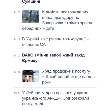
Сумщині
Кількість постраждалих
14:27
внаслідок удару по
Запоріжжю стрімко зросла,
серед них – діти
В Україні зріс рівень топ-корупції –
14:19
очільник САП
ВАКС змінив запобіжний захід
14:17
Єрмаку
Уряд продовжив послугу
13:46
«Шлюб онлайн» ще на два
роки
У Лейпцигу дрон врізався у крило
13:38
українського Ан-124: ЗМІ розкрили
нові деталі