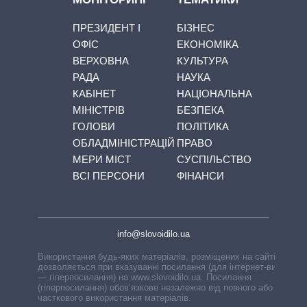
ПРЕЗИДЕНТ І
БІЗНЕС
ОФІС
ЕКОНОМІКА
ВЕРХОВНА
КУЛЬТУРА
РАДА
НАУКА
КАБІНЕТ
НАЦІОНАЛЬНА
МІНІСТРІВ
БЕЗПЕКА
ГОЛОВИ
ПОЛІТИКА
ОБЛАДМІНІСТРАЦІЙ
ПРАВО
МЕРИ МІСТ
СУСПІЛЬСТВО
ВСІ ПЕРСОНИ
ФІНАНСИ
info@slovoidilo.ua
Використання будь-яких матеріалів, розміщених на сайті,
дозволяється при вказуванні посилання (для інтернет-видань
— гіперпосилання) на www.slovoidilo.ua. Посилання
(гіперпосилання) обов’язкове незалежно від повного або
часткового використання матеріалів.