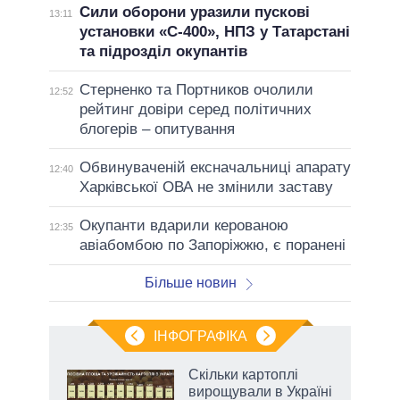
Сили оборони уразили пускові
13:11
установки «С-400», НПЗ у Татарстані
та підрозділ окупантів
Стерненко та Портников очолили
12:52
рейтинг довіри серед політичних
блогерів – опитування
Обвинуваченій ексначальниці апарату
12:40
Харківської ОВА не змінили заставу
Окупанти вдарили керованою
12:35
авіабомбою по Запоріжжю, є поранені
Більше новин
ІНФОГРАФІКА
Скільки картоплі
ть
вирощували в Україні