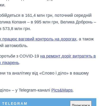
ки.
обійдеться в 161,4 млн грн, поточний середній
елика Копаня – в 995 млн грн, Велика Добронь –
 573,8 млн грн.
к працює ваговий контроль на дорогах
, а також
ий автомобіль.
 боротьби з COVID-19
на ремонт доріг витратять в
я лікарень
.
и та аналітику від «Слово і діло» в вашому
 діло» – у Telegram-каналі
Pics&Maps
.
У TELEGRAM
Підписатися