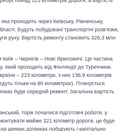
ебує понад 125 кілометрів дороги, а вартість
яка проходить через Київську, Рівненську,
ласті. Будуть побудовані транспортні розв'язки,
уги руху. Вартість ремонту становить 326,3 млн
 Київ – Чернігів – Нові Яриловичі. Це частина
, який проходить від Фінляндії до Туреччини.
країни – 223 кілометри, з них 136,9 кілометрів
дуть тільки на 80 кілометрах). Планується
янках буде середній ремонт. Загальна вартість
нський, торік почалися підготовчі роботи, у
емонтувати майже 321 кілометр дороги, це буде
 на деяких ділянках побудують і капітально