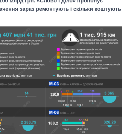
00 млрд грн. «Слово і діло» пропонує
начення зараз ремонтують і скільки коштують