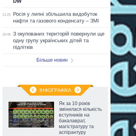
DW
Росія у липні збільшила видобуток
21:25
нафти та газового конденсату – ЗМІ
З окупованих територій повернули ще
20:46
одну групу українських дітей та
підлітків
Більше новин
ІНФОГРАФІКА
Як за 10 років
змінилася кількість
вступників на
бакалаврат,
магістратуру та
аспірантуру