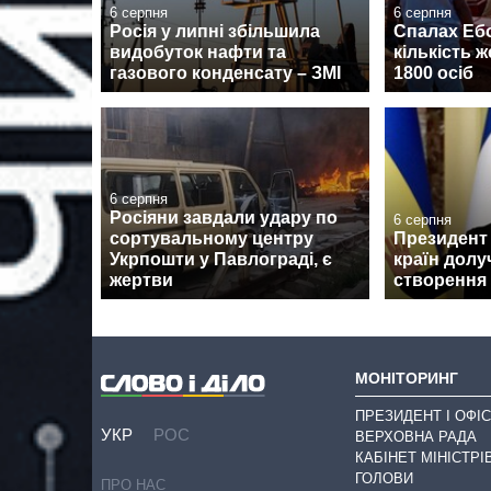
6 серпня
6 серпня
Росія у липні збільшила
Спалах Ебо
видобуток нафти та
кількість 
газового конденсату – ЗМІ
1800 осіб
6 серпня
Росіяни завдали удару по
6 серпня
сортувальному центру
Президент 
Укрпошти у Павлограді, є
країн долу
жертви
створення
МОНІТОРИНГ
ПРЕЗИДЕНТ І ОФІС
УКР
РОС
ВЕРХОВНА РАДА
КАБІНЕТ МІНІСТРІ
ГОЛОВИ
ПРО НАС