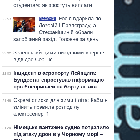
студентам: як зростуть виплати
Росія вдарила по
ПІДСУМКИ
22:53
Лозовій і Павлограду, а
Стефанішиній обрали
запобіжний захід. Головне за день
Зеленський цими вихідними вперше
22:32
відвідає Сербію
Інцидент в аеропорту Лейпцига:
22:03
Бундестаг спростував інформацію
про боєприпаси на борту літака
Окремі списки для зими і літа: Кабмін
21:49
змінить правила розподілу
електроенергії
Німецьке вантажне судно потрапило
21:29
під атаку дронів у Чорному морі –