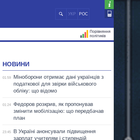
УКР
РОС
Порівняння
політиків
ЦІЙ
МЕРИ МІСТ
ВСІ ПЕРСОНИ
НОВИНИ
Міноборони отримає дані українців з
01:59
податкової для звірки військового
обліку: що відомо
Федоров розкрив, як пропонував
01:24
змінити мобілізацію: що передбачав
план
В Україні анонсували підвищення
23:45
зарплат учителям і стипендій