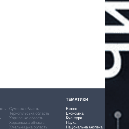
ТЕМАТИКИ
асть
Сумська область
Бізнес
Тернопільська область
Економіка
ь
Харківська область
Культура
Херсонська область
Наука
Хмельницька область
Національна безпека