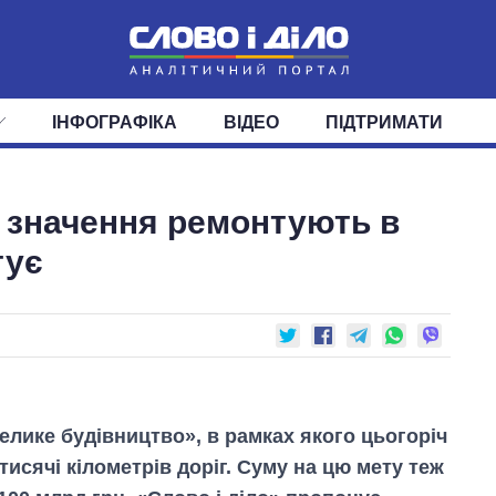
ІНФОГРАФІКА
ВІДЕО
ПІДТРИМАТИ
ІС
СТРІЧКА
ВЕРХОВНА РАДА
ПОДІЇ
СТАТТІ
КАБІНЕТ МІНІСТРІВ
ДУМКИ
ОГЛЯДИ
ГОЛОВИ ОБЛАДМІНІСТРА
ДАЙДЖЕСТИ
о значення ремонтують в
ПОЛІТИКА
ДЕПУТАТИ
ЕКОНОМІКА
КОМІТЕТИ
СУСПІЛЬСТВО
ФРАКЦІЇ
ОКРУГИ
СВІТ
тує
Велике будівництво», в рамках якого цьогоріч
исячі кілометрів доріг. Суму на цю мету теж