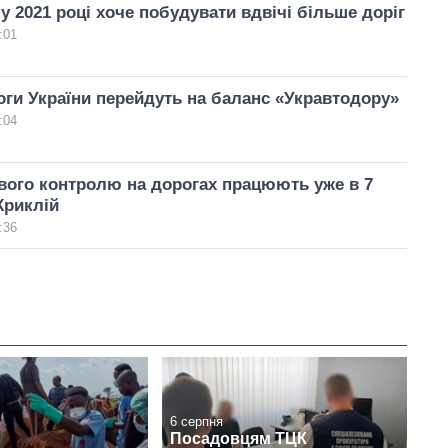
у 2021 році хоче побудувати вдвічі більше доріг
:01
оги України перейдуть на баланс «Укравтодору»
:04
вого контролю на дорогах працюють уже в 7
Криклій
:36
6 серпня
Посадовцям ТЦК