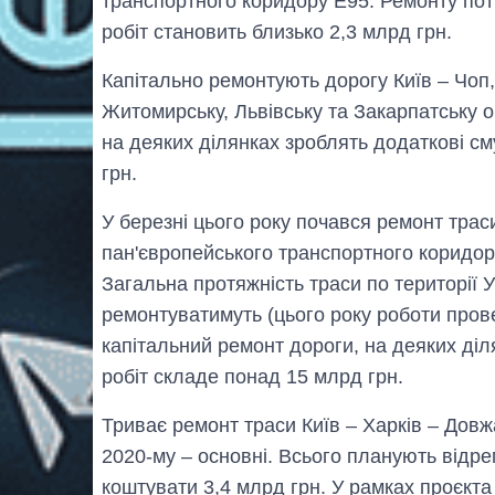
транспортного коридору Е95. Ремонту потр
робіт становить близько 2,3 млрд грн.
Капітально ремонтують дорогу Київ – Чоп, 
Житомирську, Львівську та Закарпатську об
на деяких ділянках зроблять додаткові см
грн.
У березні цього року почався ремонт траси
пан'європейського транспортного коридору
Загальна протяжність траси по території У
ремонтуватимуть (цього року роботи прове
капітальний ремонт дороги, на деяких діл
робіт складе понад 15 млрд грн.
Триває ремонт траси Київ – Харків – Довжа
2020-му – основні. Всього планують відр
коштувати 3,4 млрд грн. У рамках проєкта