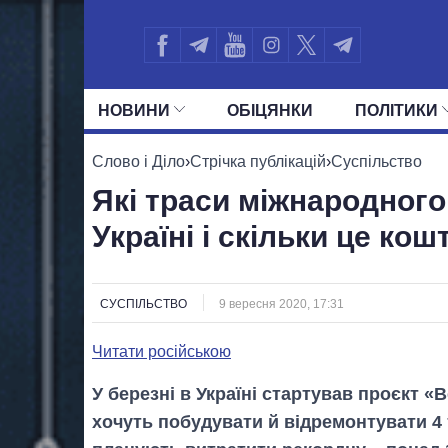
НОВИНИ
ОБIЦЯНКИ
ПОЛIТИКИ
УСІ ПОЛІТИКИ
ПРЕЗИДЕНТ І ОФ
Слово і Діло
›
Стрічка публікацій
›
Суспільство
Які траси міжнародног
Україні і скільки це кош
СУСПІЛЬСТВО
9 вересня 2020, 17:31
Читати російською
У березні в Україні стартував проєкт «
хочуть побудувати й відремонтувати 4 т