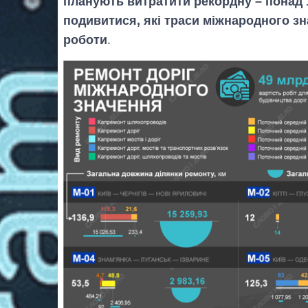
планують витратити рекордну – понад 1
подивитися, які траси міжнародного з
роботи
.