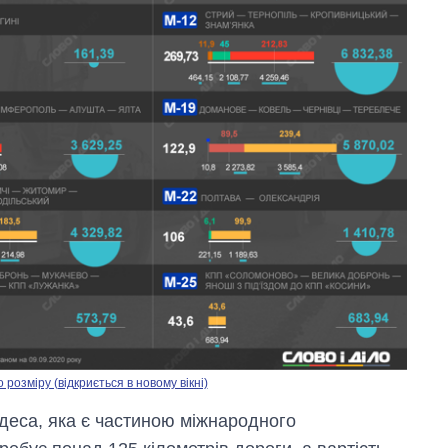
Як зросли тарифи
на холодну воду у
містах України на
озміру (відкриється в новому вікні)
початок серпня
Одеса, яка є частиною міжнародного