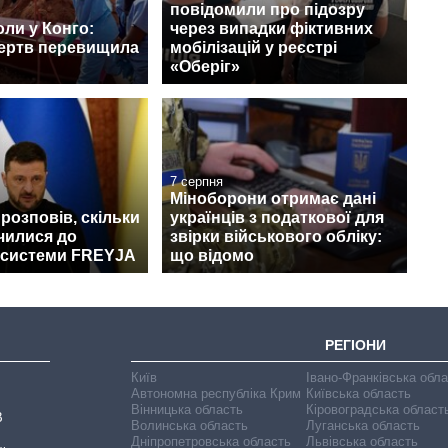
повідомили про підозру
ли у Конго:
через випадки фіктивних
жертв перевищила
мобілізацій у реєстрі
«Оберіг»
7 серпня
Міноборони отримає дані
розповів, скільки
українців з податкової для
чилися до
звірки військового обліку:
 системи FREYJA
що відомо
РЕГІОНИ
Київ
Івано-Франківська обл
Автономна республіка Крим
Київська область
Вінницька область
Кіровоградська област
В
Волинська область
Луганська область
Дніпропетровська область
Львівська область