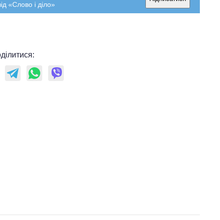
ід «Слово і діло»
ділитися: