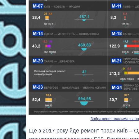
Зображення максимального р
Ще з 2017 року йде ремонт траси Київ – 