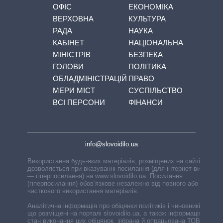
ОФІС
ЕКОНОМІКА
ВЕРХОВНА
КУЛЬТУРА
РАДА
НАУКА
КАБІНЕТ
НАЦІОНАЛЬНА
МІНІСТРІВ
БЕЗПЕКА
ГОЛОВИ
ПОЛІТИКА
ОБЛАДМІНІСТРАЦІЙ
ПРАВО
МЕРИ МІСТ
СУСПІЛЬСТВО
ВСІ ПЕРСОНИ
ФІНАНСИ
info@slovoidilo.ua
Використання будь-яких матеріалів, розміщених на сайті,
дозволяється при вказуванні посилання (для інтернет-видань
— гіперпосилання) на www.slovoidilo.ua. Посилання
(гіперпосилання) обов’язкове незалежно від повного або
часткового використання матеріалів.
Аналітична інформація про обіцянки політиків і чиновників,
що розміщені на порталі slovoidilo.ua, а також інформація про
стан виконання цих обіцянок, зібрана й опрацьована ТОВ «ІА