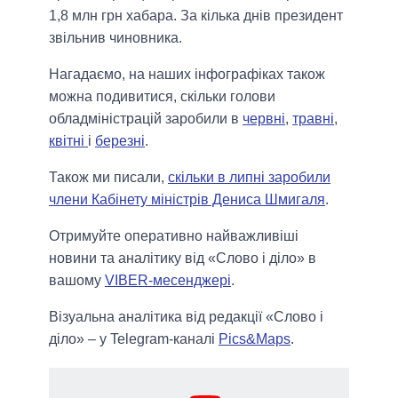
1,8 млн грн хабара. За кілька днів президент
звільнив чиновника.
Нагадаємо, на наших інфографіках також
можна подивитися, скільки голови
обладміністрацій заробили в
червні
,
травні
,
квітні
і
березні
.
Також ми писали,
скільки в липні заробили
члени Кабінету міністрів Дениса Шмигаля
.
Отримуйте оперативно найважливіші
новини та аналітику від «Слово і діло» в
вашому
VIBER-месенджері
.
Візуальна аналітика від редакції «Слово і
діло» – у Telegram-каналі
Pics&Maps
.