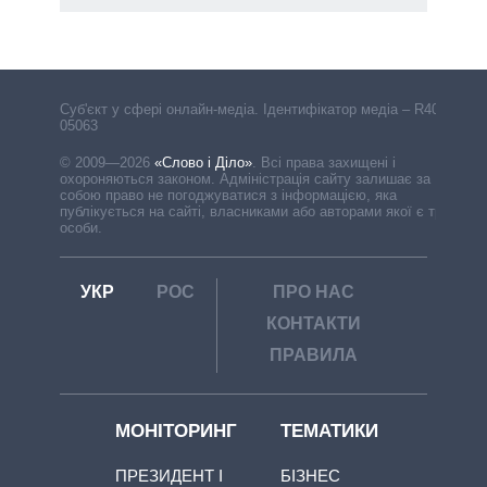
Cуб'єкт у сфері онлайн-медіа. Ідентифікатор медіа – R40-
05063
© 2009—2026
«Слово і Діло»
.
Всі права захищені і
охороняються законом. Адміністрація сайту залишає за
собою право не погоджуватися з інформацією, яка
публікується на сайті, власниками або авторами якої є треті
особи.
УКР
РОС
ПРО НАС
КОНТАКТИ
ПРАВИЛА
МОНІТОРИНГ
ТЕМАТИКИ
ПРЕЗИДЕНТ І
БІЗНЕС