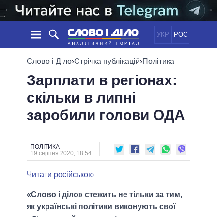
УКР
РОС
НОВИНИ
Слово і Діло
›
Стрічка публікацій
›
Політика
Зарплати в регіонах:
ОБIЦЯНКИ
СТРІЧКА
ПОЛІТИКА
скільки в липні
ПОДІЇ
ЕКОНОМІКА
ПОЛIТИКИ
заробили голови ОДА
СТАТТІ
СУСПІЛЬСТВО
ІНФОГРАФІКА
ДУМКИ
СВІТ
УСІ ПОЛІТИКИ
ОГЛЯДИ
ПРЕЗИДЕНТ І ОФІС
ВІДЕО
ПОЛІТИКА
ДАЙДЖЕСТИ
19 серпня 2020, 18:54
ВЕРХОВНА РАДА
ПІДТРИМАТИ
КАБІНЕТ МІНІСТРІВ
Читати російською
ГОЛОВИ ОБЛАДМІНІСТРАЦІЙ
ПОРІВНЯННЯ ПОЛІТИКІВ
«Слово і діло» стежить не тільки за тим,
МЕРИ МІСТ
як українські політики виконують свої
ВСІ ПЕРСОНИ