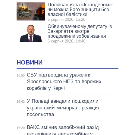
Полювання за «Іскандером»:
чи можна його знищити без
власної балістики
6 серпня 2026, 15:28
Обвинуваченому депутату із
Закарпаття вкотре
продовжили зобов'язання
6 серпня 2026, 14:40
НОВИНИ
СБУ підтвердила ураження
16:55
Ярославського НПЗ та ворожих
кораблів у Керчі
У Польщі вандали пошкодили
16:42
український меморіал: реакція
посольства
ВАКС змінив запобіжний захід
16:20
екскерівнику держкомбінату