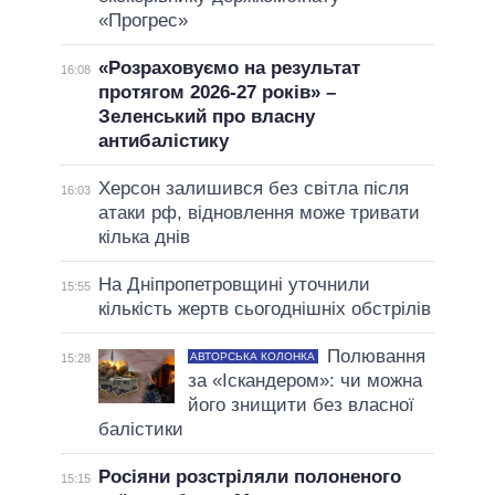
«Прогрес»
«Розраховуємо на результат
16:08
протягом 2026-27 років» –
Зеленський про власну
антибалістику
Херсон залишився без світла після
16:03
атаки рф, відновлення може тривати
кілька днів
На Дніпропетровщині уточнили
15:55
кількість жертв сьогоднішніх обстрілів
Полювання
АВТОРСЬКА КОЛОНКА
15:28
за «Іскандером»: чи можна
його знищити без власної
балістики
Росіяни розстріляли полоненого
15:15