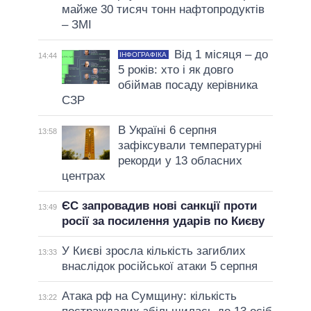
майже 30 тисяч тонн нафтопродуктів
– ЗМІ
Від 1 місяця – до
ІНФОГРАФІКА
14:44
5 років: хто і як довго
обіймав посаду керівника
СЗР
В Україні 6 серпня
13:58
зафіксували температурні
рекорди у 13 обласних
центрах
ЄС запровадив нові санкції проти
13:49
росії за посилення ударів по Києву
У Києві зросла кількість загиблих
13:33
внаслідок російської атаки 5 серпня
Атака рф на Сумщину: кількість
13:22