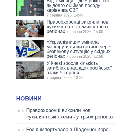
Від 1 місяця – до 5 років: хто і
як довго обіймав посаду
керівника СЗР
7 серпня 2026, 14:44
Правоохоронці викрили нові
«ухилянтські схеми» у трьох
регіонах
7 серпня 2026, 15:00
«Укрзалізниця» змінила
маршрути низки потягів через
безпекову ситуацію у східних
регіонах
7 серпня 2026, 12:58
У Києві зросла кількість
загиблих внаслідок російської
атаки 5 серпня
7 серпня 2026, 13:33
НОВИНИ
Правоохоронці викрили нові
15:00
«ухилянтські схеми» у трьох регіонах
Росія імпортувала з Південної Кореї
14:58