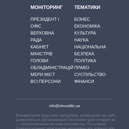
МОНІТОРИНГ
ТЕМАТИКИ
ПРЕЗИДЕНТ І
БІЗНЕС
ОФІС
ЕКОНОМІКА
ВЕРХОВНА
КУЛЬТУРА
РАДА
НАУКА
КАБІНЕТ
НАЦІОНАЛЬНА
МІНІСТРІВ
БЕЗПЕКА
ГОЛОВИ
ПОЛІТИКА
ОБЛАДМІНІСТРАЦІЙ
ПРАВО
МЕРИ МІСТ
СУСПІЛЬСТВО
ВСІ ПЕРСОНИ
ФІНАНСИ
info@slovoidilo.ua
Використання будь-яких матеріалів, розміщених на сайті,
дозволяється при вказуванні посилання (для інтернет-видань
— гіперпосилання) на www.slovoidilo.ua. Посилання
(гіперпосилання) обов’язкове незалежно від повного або