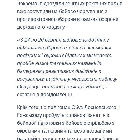
Зокрема, підрозділи зенітних ракетних полків
вже заступили на бойове чергування з
протиповітряної оборони в рамках охорони
державного кордону.
«З 17 по 20 серпня відповідно до плану
підготовки Збройних Сил на військових
полігонах і окремих ділянках місцевості
пройде низка тактичних навчань із
батареями реактивних дивізіонів з
висуванням на ділянку місцевості поблизу
Острівця, полігони Гозький і Німан
», -
сказано в повідомленні.
Крім того, на полігонах Обуз-Лесновського і
Гожському пройдуть «планові заняття з
бойової підготовки з бойовою стрільбою з
окремими танковими та механізованими
батальйонами» двох механізованих бригад.