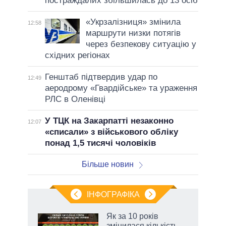
постраждалих збільшилась до 13 осіб
«Укрзалізниця» змінила
12:58
маршрути низки потягів
через безпекову ситуацію у
східних регіонах
Генштаб підтвердив удар по
12:49
аеродрому «Гвардійське» та ураження
РЛС в Оленівці
У ТЦК на Закарпатті незаконно
12:07
«списали» з військового обліку
понад 1,5 тисячі чоловіків
Більше новин
ІНФОГРАФІКА
нтів:
Як за 10 років
 і
змінилася кількість