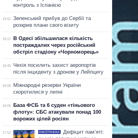
контроль з Іспанією
Зеленський прибув до Сербії та
19:52
розкрив плани свого візиту
В Одесі збільшилася кількість
19:17
постраждалих через російський
обстріл стадіону «Чорноморець»
Чехія посилить захист аеропортів
18:45
після інциденту з дроном у Лейпцигу
Міжнародні резерви України
18:09
скоротилися у липні
База ФСБ та 6 суден «тіньового
18:05
флоту»: СБС атакували понад 100
ворожих цілей росіян
Дефіцит пам’яті:
ІНФОГРАФІКА
17:52