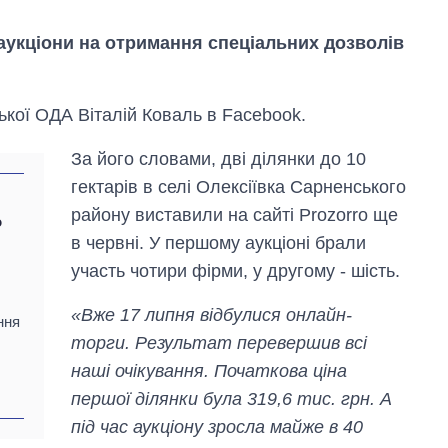
 аукціони на отримання спеціальних дозволів
ької ОДА Віталій Коваль в Facebook.
За його словами, дві ділянки до 10
гектарів в селі Олексіївка Сарненського
району виставили на сайті Prozorro ще
о
в червні. У першому аукціоні брали
участь чотири фірми, у другому - шість.
«Вже 17 липня відбулися онлайн-
Як змінився
ння
бюджет
торги. Результат перевершив всі
Міністерства
наші очікування. Початкова ціна
оборони за 13
років війни з
першої ділянки була 319,6 тис. грн. А
росією
під час аукціону зросла майже в 40