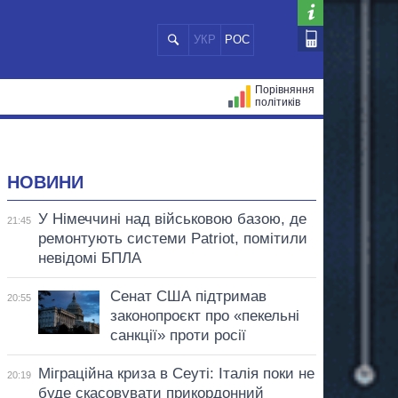
УКР
РОС
Порівняння
політиків
ЦІЙ
МЕРИ МІСТ
ВСІ ПЕРСОНИ
НОВИНИ
У Німеччині над військовою базою, де
21:45
ремонтують системи Patriot, помітили
невідомі БПЛА
Сенат США підтримав
20:55
законопроєкт про «пекельні
санкції» проти росії
Міграційна криза в Сеуті: Італія поки не
20:19
буде скасовувати прикордонний