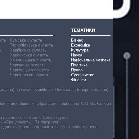
ТЕМАТИКИ
асть
Сумська область
Бізнес
Тернопільська область
Економіка
ь
Харківська область
Культура
Херсонська область
Наука
Хмельницька область
Національна безпека
Черкаська область
Політика
Чернівецька область
Право
Чернігівська область
Суспільство
Фінанси
лання) на www.slovoidilo.ua. Посилання (гіперпосилання)
онання цих обіцянок, зібрана й опрацьована ТОВ «ІА Слово і
ма народного контролю Слово і Діло».
», «Спецпроєкт», «За підтримки».
онодавством відповідальність за зміст реклами несе