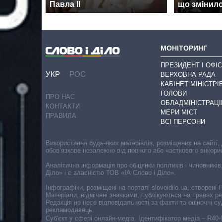
Павла II
що змінил
МОНІТОРИНГ
ПРЕЗИДЕНТ І ОФІС
УКР
РОС
ВЕРХОВНА РАДА
КАБІНЕТ МІНІСТРІ
ГОЛОВИ
ПРО НАС
ОБЛАДМІНІСТРАЦІ
КОНТАКТИ
МЕРИ МІСТ
ПРАВИЛА
ВСІ ПЕРСОНИ
Використання будь-яких матеріалів, розміщених на сайті,
обов’язкове незалежно від повного або часткового викори
Аналітична інформація про обіцянки політиків і чиновників
Діло» і є власністю ТОВ «ІА Слово і Діло».
Інфографіки, розміщені на порталі slovoidilo.ua, створен
Матеріали, відмічені значками, публікуються на правах р
Редакція не несе відповідальності за факти та оціночні 
рекламодавець.
Cуб'єкт у сфері онлайн-медіа. Ідентифікатор медіа – R40