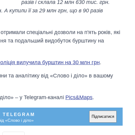
разів і склала 12 млн 630 тис. грн.
 А купили її за 29 млн грн, що в 90 разів
отримали спеціальні дозволи на п'ять років, які
ння та подальший видобуток бурштину на
оліція вилучила бурштин на 30 млн грн
.
и та аналітику від «Слово і діло» в вашому
 діло» – у Telegram-каналі
Pics&Maps
.
У TELEGRAM
Підписатися
ід «Слово і діло»