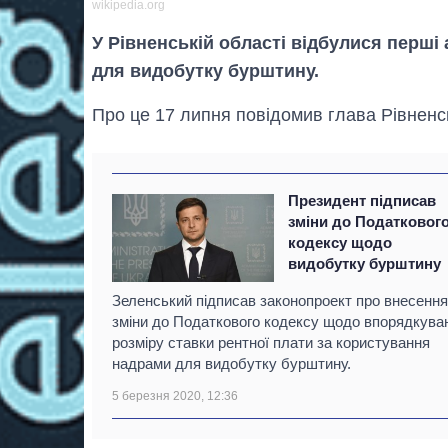
wikipedia.org
У Рівненській області відбулися перші
для видобутку бурштину.
Про це 17 липня повідомив глава Рівненс
Президент підписав
зміни до Податковог
кодексу щодо
видобутку бурштину
Зеленський підписав законопроект про внесення
зміни до Податкового кодексу щодо впорядкува
розміру ставки рентної плати за користування
надрами для видобутку бурштину.
5 березня 2020, 12:36