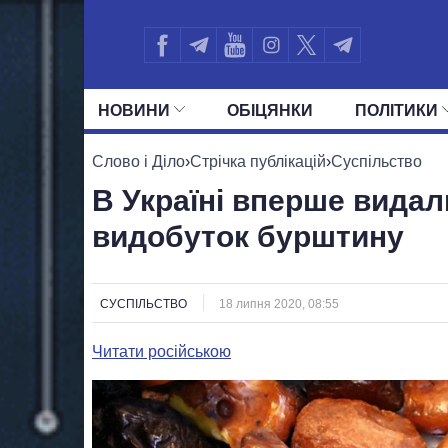
НОВИНИ
ОБIЦЯНКИ
ПОЛIТИКИ
УСІ ПОЛІТИКИ
ПРЕЗИДЕНТ І ОФ
Слово і Діло
›
Стрічка публікацій
›
Суспільство
В Україні вперше видал
видобуток бурштину
СУСПІЛЬСТВО
18 липня 2020, 08:55
Читати російською