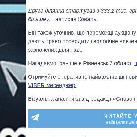
Друга ділянка стартував з 333,2 тис. грн.
більше»
, - написав Коваль.
Він також уточнив, що переможці аукціону 
дають право проводити геологічне вивче
зазначених ділянках.
Нагадаємо, раніше в Рівненській області
п
Отримуйте оперативно найважливіші новин
VIBER-месенджері
.
Візуальна аналітика від редакції «Слово і
ЧИТАЙТЕ 
найважливіше в