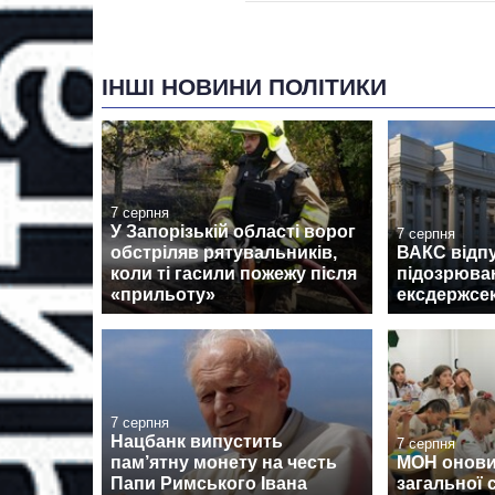
ІНШІ НОВИНИ ПОЛІТИКИ
7 серпня
У Запорізькій області ворог
7 серпня
обстріляв рятувальників,
ВАКС відпу
коли ті гасили пожежу після
підозрюван
«прильоту»
ексдержсе
7 серпня
Нацбанк випустить
7 серпня
пам’ятну монету на честь
МОН онови
Папи Римського Івана
загальної 