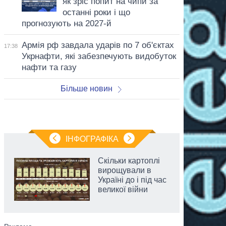
як зріс попит на чипи за
останні роки і що
прогнозують на 2027-й
Армія рф завдала ударів по 7 об'єктах
17:38
Укрнафти, які забезпечують видобуток
нафти та газу
Більше новин
ІНФОГРАФІКА
Скільки картоплі
вирощували в
Україні до і під час
великої війни