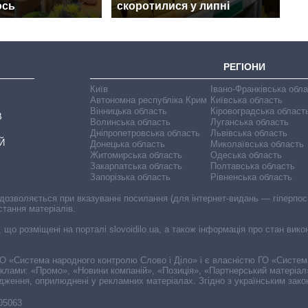
ось
скоротилися у липні
РЕГІОНИ
Київ
Івано-Франківська обл
Автономна республіка Крим
Київська область
Вінницька область
Кіровоградська област
В
Волинська область
Луганська область
Дніпропетровська область
Львівська область
Й
Донецька область
Миколаївська область
Житомирська область
Одеська область
Закарпатська область
Полтавська область
Запорізька область
Рівненська область
 дозволяється при вказуванні посилання (для інтернет-видань — гіперпоси
стання матеріалів.
, що розміщені на порталі slovoidilo.ua, а також інформація про стан вик
і ГО «Система народного контролю Слово і Діло» і є власністю ГО «Систе
еклами: «Промо», «Новини компаній», «Позиція», «Партнерський матеріал
судження, оприлюднені у рекламних матеріалах. Згідно з українським зак
-05063