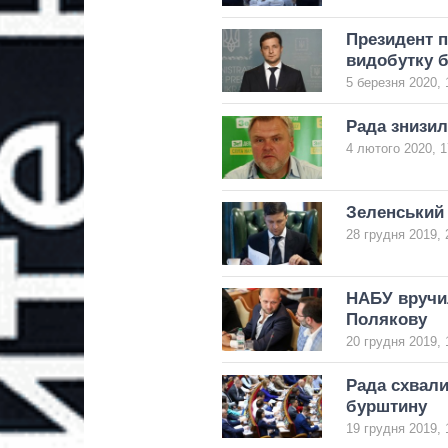
Президент п
видобутку 
5 березня 2020, 
Рада знизил
4 лютого 2020, 1
Зеленський 
28 грудня 2019, 
НАБУ вручи
Полякову
20 грудня 2019, 
Рада схвали
бурштину
19 грудня 2019, 