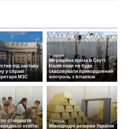
7 серпня
Міграційна криза в Сеуті:
стив під заставу
Італія поки не буде
у у справі
скасовувати прикордонний
кретаря МЗС
контроль з Іспанією
ло стандарти
7 серпня
середньої освіти:
Міжнародні резерви України