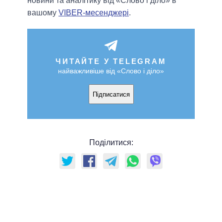
новини та аналітику від «Слово і діло» в
вашому
VIBER-месенджері
.
ЧИТАЙТЕ У TELEGRAM
найважливіше від «Слово і діло»
Підписатися
Поділитися: