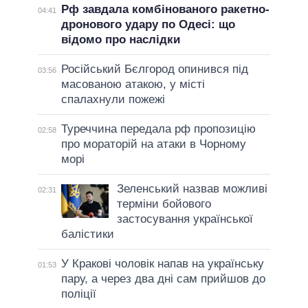
Рф завдала комбінованого ракетно-
04:41
дронового удару по Одесі: що
відомо про наслідки
Російський Бєлгород опинився під
03:56
масованою атакою, у місті
спалахнули пожежі
Туреччина передала рф пропозицію
02:58
про мораторій на атаки в Чорному
морі
Зеленський назвав можливі
02:31
терміни бойового
застосування української
балістики
У Кракові чоловік напав на українську
01:53
пару, а через два дні сам прийшов до
поліції