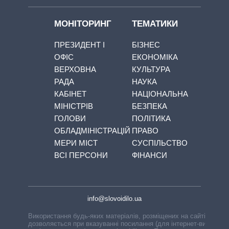
МОНІТОРИНГ
ТЕМАТИКИ
ПРЕЗИДЕНТ І
БІЗНЕС
ОФІС
ЕКОНОМІКА
ВЕРХОВНА
КУЛЬТУРА
РАДА
НАУКА
КАБІНЕТ
НАЦІОНАЛЬНА
МІНІСТРІВ
БЕЗПЕКА
ГОЛОВИ
ПОЛІТИКА
ОБЛАДМІНІСТРАЦІЙ
ПРАВО
МЕРИ МІСТ
СУСПІЛЬСТВО
ВСІ ПЕРСОНИ
ФІНАНСИ
info@slovoidilo.ua
Використання будь-яких матеріалів, розміщених на сайті,
дозволяється при вказуванні посилання (для інтернет-видань