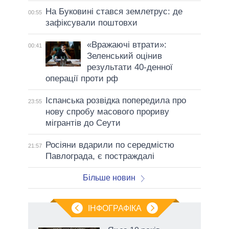
На Буковині стався землетрус: де
00:55
зафіксували поштовхи
«Вражаючі втрати»:
00:41
Зеленський оцінив
результати 40-денної
операції проти рф
Іспанська розвідка попередила про
23:55
нову спробу масового прориву
мігрантів до Сеути
Росіяни вдарили по середмістю
21:57
Павлограда, є постраждалі
Більше новин
ІНФОГРАФІКА