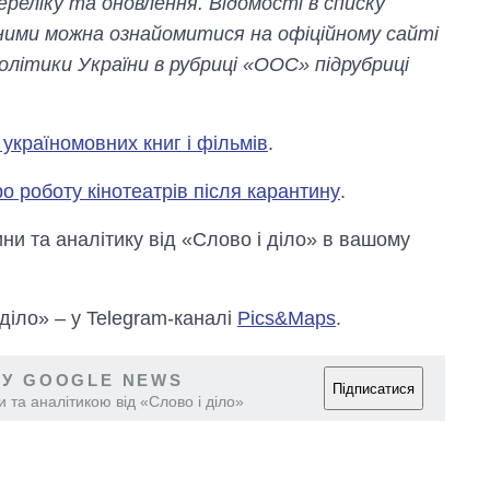
реліку та оновлення. Відомості в списку
ними можна ознайомитися на офіційному сайті
олітики України в рубриці «ООС» підрубриці
україномовних книг і фільмів
.
ро роботу кінотеатрів після карантину
.
и та аналітику від «Слово і діло» в вашому
 діло» – у Telegram-каналі
Pics&Maps
.
 У GOOGLE NEWS
Підписатися
 та аналітикою від «Слово і діло»