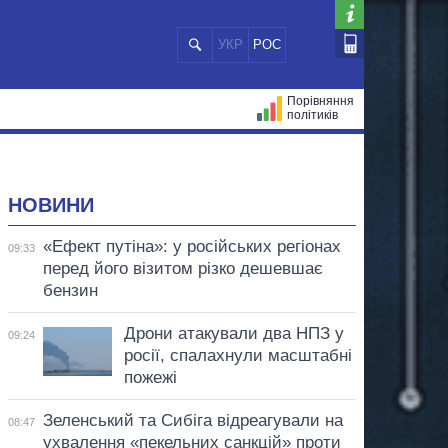
УКР
РОС
Порівняння
політиків
ЦІЙ
МЕРИ МІСТ
ВСІ ПЕРСОНИ
НОВИНИ
«Ефект путіна»: у російських регіонах
09:33
перед його візитом різко дешевшає
бензин
Дрони атакували два НПЗ у
09:24
росії, спалахнули масштабні
пожежі
Зеленський та Сибіга відреагували на
08:47
ухвалення «пекельних санкцій» проти