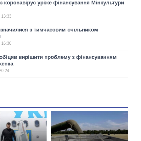
з коронавірус уріже фінансування Мінкультури
 13:33
изначилися з тимчасовим очільником
и
 16:30
обіцяв вирішити проблему з фінансуванням
женка
20:24