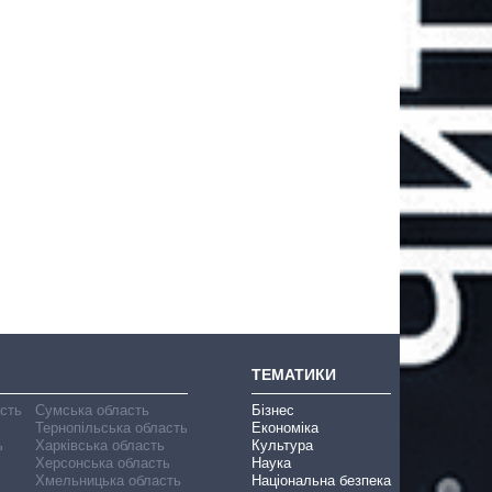
ТЕМАТИКИ
асть
Сумська область
Бізнес
Тернопільська область
Економіка
ь
Харківська область
Культура
Херсонська область
Наука
Хмельницька область
Національна безпека