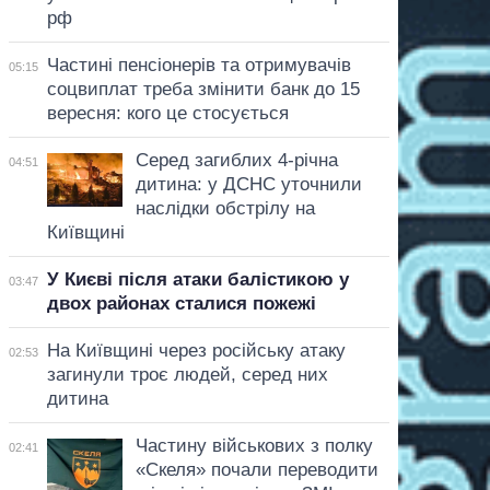
рф
Частині пенсіонерів та отримувачів
05:15
соцвиплат треба змінити банк до 15
вересня: кого це стосується
Серед загиблих 4-річна
04:51
дитина: у ДСНС уточнили
наслідки обстрілу на
Київщині
У Києві після атаки балістикою у
03:47
двох районах сталися пожежі
На Київщині через російську атаку
02:53
загинули троє людей, серед них
дитина
Частину військових з полку
02:41
«Скеля» почали переводити