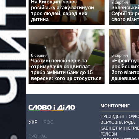
На Київщині через
7 серпня
російську атаку загинули
Зеленськи
троє людей, серед них
Сербії та 
дитина
свого візи
8 серпня
8 серпня
Частині пенсіонерів та
«Ефект пут
отримувачів соцвиплат
російських
треба змінити банк до 15
його візит
вересня: кого це стосується
дешевшає 
МОНІТОРИНГ
ПРЕЗИДЕНТ І ОФІС
УКР
РОС
ВЕРХОВНА РАДА
КАБІНЕТ МІНІСТРІ
ГОЛОВИ
ПРО НАС