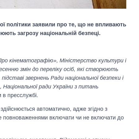
ної політики заявили про те, що не впливають
рюють загрозу національній безпеці.
Про кінематографію», Міністерство культури і
несенню змін до переліку осіб, які створюють
 підставі звернень Ради національної безпеки і
, Національної ради України з питань
и в пресслужбі.
Від 1 місяця – до 5
здійснюється автоматично, адже згідно з
років: хто і як
е повноваженнями включати чи не включати до
довго обіймав
посаду керівника
СЗР