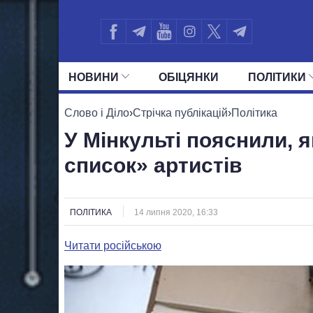
НОВИНИ
ОБIЦЯНКИ
ПОЛIТИКИ
УСІ ПОЛІТИКИ
ПРЕЗИДЕНТ І ОФ
Слово і Діло
›
Стрічка публікацій
›
Політика
У Мінкульті пояснили, 
список» артистів
ПОЛІТИКА
14 липня 2020, 16:33
Читати російською