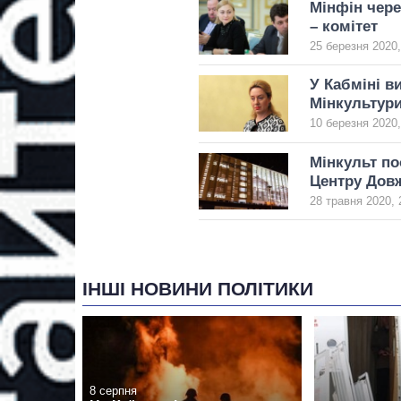
Мінфін чере
– комітет
25 березня 2020,
У Кабміні в
Мінкультур
10 березня 2020,
Мінкульт по
Центру Дов
28 травня 2020, 
ІНШІ НОВИНИ ПОЛІТИКИ
8 серпня