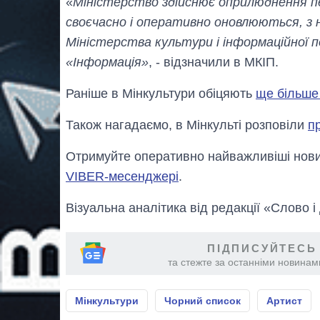
«
Міністерство здійснює оприлюднення пе
своєчасно і оперативно оновлюються, з 
Міністерства культури і інформаційної п
«Інформація»
, - відзначили в МКІП.
Раніше в Мінкультури обіцяють
ще більше 
Також нагадаємо, в Мінкульті розповіли
п
Отримуйте оперативно найважливіші новин
VIBER-месенджері
.
Візуальна аналітика від редакції «Слово і
ПІДПИСУЙТЕСЬ
та стежте за останніми новинами
Мінкультури
Чорний список
Артист