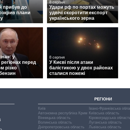
8 серпня
й прибув до
Удари рф по портах можуть
розкрив плани
удвічі скоротити експорт
ту
українського зерна
іна»: у
8 серпня
 регіонах перед
У Києві після атаки
ом різко
балістикою у двох районах
бензин
сталися пожежі
РЕГІОНИ
Київ
Івано-Франківська обл
Автономна республіка Крим
Київська область
Вінницька область
Кіровоградська област
В
Волинська область
Луганська область
Дніпропетровська область
Львівська область