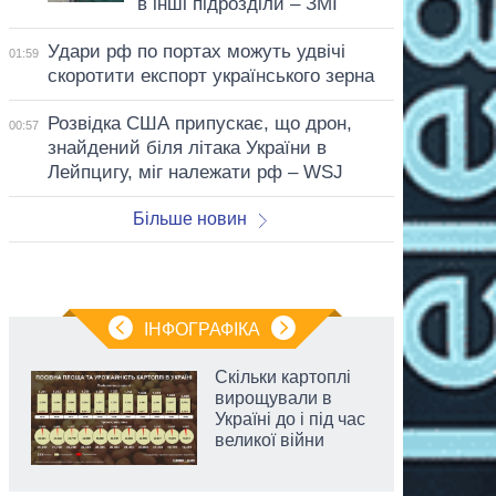
в інші підрозділи – ЗМІ
Удари рф по портах можуть удвічі
01:59
скоротити експорт українського зерна
Розвідка США припускає, що дрон,
00:57
знайдений біля літака України в
Лейпцигу, міг належати рф – WSJ
Більше новин
ІНФОГРАФІКА
Скільки картоплі
вирощували в
Україні до і під час
великої війни