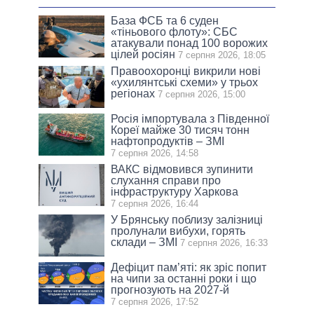
База ФСБ та 6 суден
«тіньового флоту»: СБС
атакували понад 100 ворожих
цілей росіян
7 серпня 2026, 18:05
Правоохоронці викрили нові
«ухилянтські схеми» у трьох
регіонах
7 серпня 2026, 15:00
Росія імпортувала з Південної
Кореї майже 30 тисяч тонн
нафтопродуктів – ЗМІ
7 серпня 2026, 14:58
ВАКС відмовився зупинити
слухання справи про
інфраструктуру Харкова
7 серпня 2026, 16:44
У Брянську поблизу залізниці
пролунали вибухи, горять
склади – ЗМІ
7 серпня 2026, 16:33
Дефіцит пам’яті: як зріс попит
на чипи за останні роки і що
прогнозують на 2027-й
7 серпня 2026, 17:52