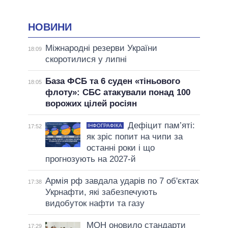
НОВИНИ
Міжнародні резерви України
18:09
скоротилися у липні
База ФСБ та 6 суден «тіньового
18:05
флоту»: СБС атакували понад 100
ворожих цілей росіян
Дефіцит пам’яті:
ІНФОГРАФІКА
17:52
як зріс попит на чипи за
останні роки і що
прогнозують на 2027-й
Армія рф завдала ударів по 7 об'єктах
17:38
Укрнафти, які забезпечують
видобуток нафти та газу
МОН оновило стандарти
17:29