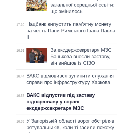
загальної середньої освіти:
що змінилось
Нацбанк випустить пам’ятну монету
17:10
на честь Папи Римського Івана Павла
II
За ексдержсекретаря МЗС
16:51
Банькова внесли заставу,
він вийшов із СІЗО
ВАКС відмовився зупинити слухання
16:44
справи про інфраструктуру Харкова
ВАКС відпустив під заставу
16:37
підозрювану у справі
ексдержсекретаря МЗС
У Запорізькій області ворог обстріляв
16:33
рятувальників, коли ті гасили пожежу