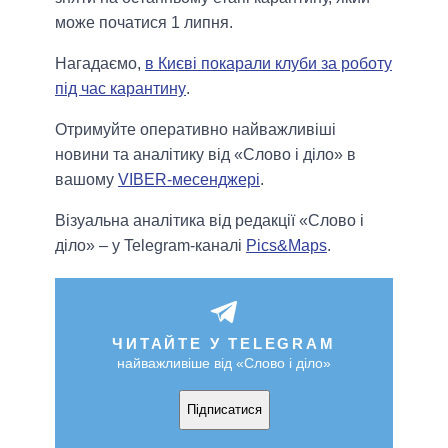
може початися 1 липня.
Нагадаємо,
в Києві покарали клуби за роботу
під час карантину
.
Отримуйте оперативно найважливіші
новини та аналітику від «Слово і діло» в
вашому
VIBER-месенджері
.
Візуальна аналітика від редакції «Слово і
діло» – у Telegram-каналі
Pics&Maps
.
ЧИТАЙТЕ У TELEGRAM
найважливіше від «Слово і діло»
Підписатися