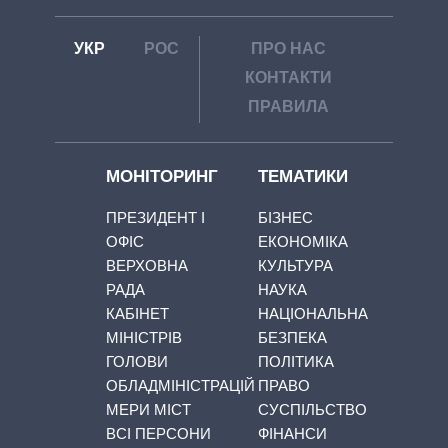
УКР
РОС
ПРО НАС
КОНТАКТИ
ПРАВИЛА
МОНІТОРИНГ
ТЕМАТИКИ
ПРЕЗИДЕНТ І
БІЗНЕС
ОФІС
ЕКОНОМІКА
ВЕРХОВНА
КУЛЬТУРА
РАДА
НАУКА
КАБІНЕТ
НАЦІОНАЛЬНА
МІНІСТРІВ
БЕЗПЕКА
ГОЛОВИ
ПОЛІТИКА
ОБЛАДМІНІСТРАЦІЙ
ПРАВО
МЕРИ МІСТ
СУСПІЛЬСТВО
ВСІ ПЕРСОНИ
ФІНАНСИ