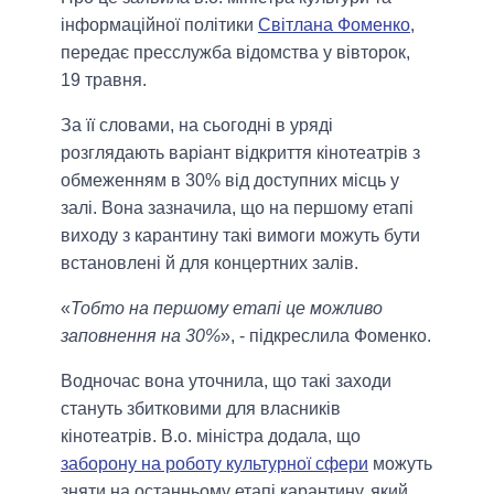
інформаційної політики
Світлана Фоменко
,
передає пресслужба відомства у вівторок,
19 травня.
За її словами, на сьогодні в уряді
розглядають варіант відкриття кінотеатрів з
обмеженням в 30% від доступних місць у
залі. Вона зазначила, що на першому етапі
виходу з карантину такі вимоги можуть бути
встановлені й для концертних залів.
«
Тобто на першому етапі це можливо
заповнення на 30%
», - підкреслила Фоменко.
Водночас вона уточнила, що такі заходи
стануть збитковими для власників
кінотеатрів. В.о. міністра додала, що
заборону на роботу культурної сфери
можуть
зняти на останньому етапі карантину, який