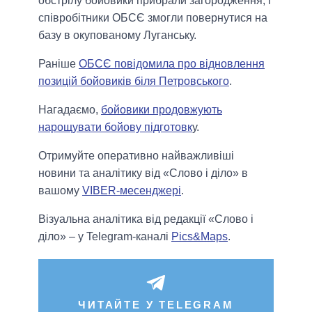
обстрілу бойовики прибрали загородження, і
співробітники ОБСЄ змогли повернутися на
базу в окупованому Луганську.
Раніше
ОБСЄ повідомила про відновлення
позицій бойовиків біля Петровського
.
Нагадаємо,
бойовики продовжують
нарощувати бойову підготовк
у.
Отримуйте оперативно найважливіші
новини та аналітику від «Слово і діло» в
вашому
VIBER-месенджері
.
Візуальна аналітика від редакції «Слово і
діло» – у Telegram-каналі
Pics&Maps
.
ЧИТАЙТЕ У TELEGRAM