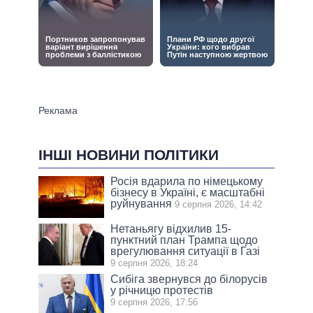
ІНШІ НОВИНИ ПОЛІТИКИ
Росія вдарила по німецькому
бізнесу в Україні, є масштабні
руйнування
9 серпня 2026, 14:42
Нетаньягу відхилив 15-
пунктний план Трампа щодо
врегулювання ситуації в Газі
9 серпня 2026, 18:24
Сибіга звернувся до білорусів
у річницю протестів
9 серпня 2026, 17:56