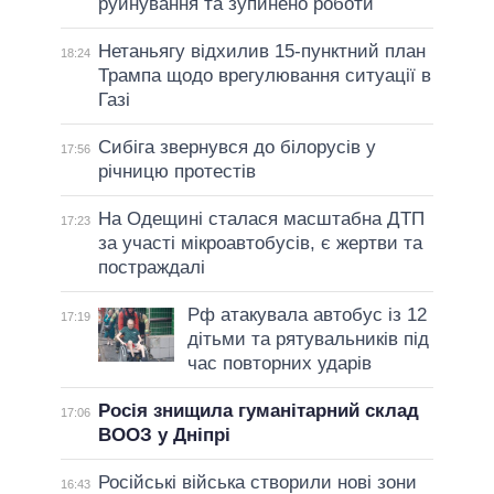
руйнування та зупинено роботи
Нетаньягу відхилив 15-пунктний план
18:24
Трампа щодо врегулювання ситуації в
Газі
Сибіга звернувся до білорусів у
17:56
річницю протестів
На Одещині сталася масштабна ДТП
17:23
за участі мікроавтобусів, є жертви та
постраждалі
Рф атакувала автобус із 12
17:19
дітьми та рятувальників під
час повторних ударів
Росія знищила гуманітарний склад
17:06
ВООЗ у Дніпрі
Російські війська створили нові зони
16:43