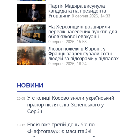
Партія Мадяра висунула
кандидата на президента
Угорщини
9 серпня 2026, 14:33
На Херсонщині розширили
перелік населених пунктів для
обов'язкової евакуації
9 серпня 2026, 15:53
Лісові пожежі в Європі: у
Франції заарештували сотні
людей за підозрами у підпалах
9 серпня 2026, 16:24
НОВИНИ
У столиці Косово зняли український
20:05
прапор після слів Зеленського у
Сербії
Росія вже третій день б’є по
19:12
«Нафтогазу»: є масштабні