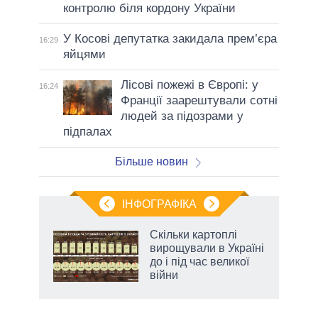
контролю біля кордону України
У Косові депутатка закидала прем’єра
16:29
яйцями
Лісові пожежі в Європі: у
16:24
Франції заарештували сотні
людей за підозрами у
підпалах
Більше новин
ІНФОГРАФІКА
жет
Скільки картоплі
вирощували в Україні
ків
до і під час великої
війни
аспі