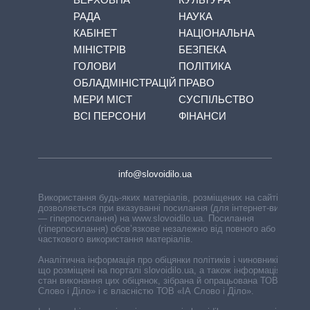
РАДА
НАУКА
КАБІНЕТ
НАЦІОНАЛЬНА
МІНІСТРІВ
БЕЗПЕКА
ГОЛОВИ
ПОЛІТИКА
ОБЛАДМІНІСТРАЦІЙ
ПРАВО
МЕРИ МІСТ
СУСПІЛЬСТВО
ВСІ ПЕРСОНИ
ФІНАНСИ
info@slovoidilo.ua
Використання будь-яких матеріалів, розміщених на сайті,
дозволяється при вказуванні посилання (для інтернет-видань
— гіперпосилання) на www.slovoidilo.ua. Посилання
(гіперпосилання) обов’язкове незалежно від повного або
часткового використання матеріалів.
Аналітична інформація про обіцянки політиків і чиновників,
що розміщені на порталі slovoidilo.ua, а також інформація про
стан виконання цих обіцянок, зібрана й опрацьована ТОВ «ІА
Слово і Діло» і є власністю ТОВ «ІА Слово і Діло».