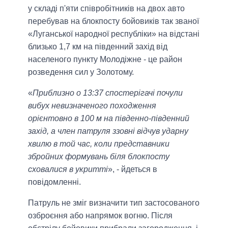
у складі п'яти співробітників на двох авто
перебував на блокпосту бойовиків так званої
«Луганської народної республіки» на відстані
близько 1,7 км на південний захід від
населеного пункту Молодіжне - це район
розведення сил у Золотому.
«
Приблизно о 13:37 спостерігачі почули
вибух невизначеного походження
орієнтовно в 100 м на південно-південний
захід, а член патруля ззовні відчув ударну
хвилю в той час, коли представники
збройних формувань біля блокпосту
сховалися в укритті
», - йдеться в
повідомленні.
Патруль не зміг визначити тип застосованого
озброєння або напрямок вогню. Після