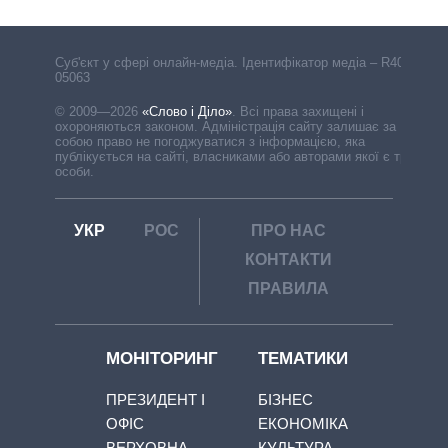
Cуб'єкт у сфері онлайн-медіа. Ідентифікатор медіа – R40-
05063
© 2009—2026
«Слово і Діло»
.
Всі права захищені і
охороняються законом. Адміністрація сайту залишає за
собою право не погоджуватися з інформацією, яка
публікується на сайті, власниками або авторами якої є треті
особи.
УКР
РОС
ПРО НАС
КОНТАКТИ
ПРАВИЛА
МОНІТОРИНГ
ТЕМАТИКИ
ПРЕЗИДЕНТ І
БІЗНЕС
ОФІС
ЕКОНОМІКА
ВЕРХОВНА
КУЛЬТУРА