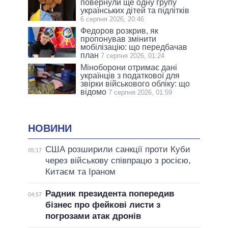
повернули ще одну групу
українських дітей та підлітків
6 серпня 2026, 20:46
Федоров розкрив, як
пропонував змінити
мобілізацію: що передбачав
план
7 серпня 2026, 01:24
Міноборони отримає дані
українців з податкової для
звірки військового обліку: що
відомо
7 серпня 2026, 01:59
НОВИНИ
США розширили санкції проти Куби
05:17
через військову співпрацю з росією,
Китаєм та Іраном
Радник президента попередив
04:57
бізнес про фейкові листи з
погрозами атак дронів