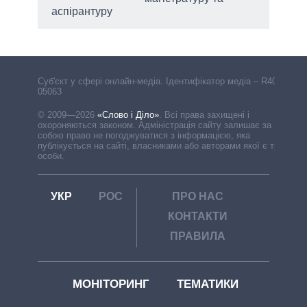
аспірантуру
Cуб'єкт у сфері онлайн-медіа. Ідентифікатор медіа – R40-
05063
© 2009—2026
«Слово і Діло»
.
Всі права захищені і
охороняються законом. Адміністрація сайту залишає за
собою право не погоджуватися з інформацією, яка
публікується на сайті, власниками або авторами якої є треті
особи.
УКР
РОС
ПРО НАС
КОНТАКТИ
ПРАВИЛА
МОНІТОРИНГ
ТЕМАТИКИ