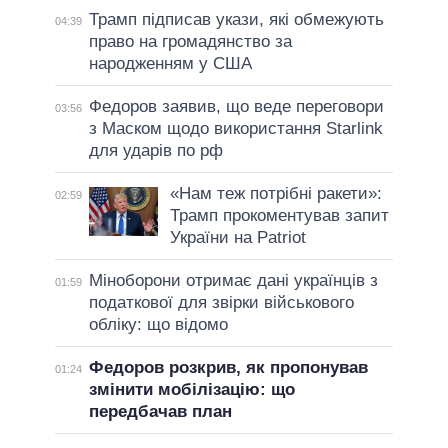
Трамп підписав укази, які обмежують
04:39
право на громадянство за
народженням у США
Федоров заявив, що веде переговори
03:56
з Маском щодо використання Starlink
для ударів по рф
«Нам теж потрібні ракети»:
02:59
Трамп прокоментував запит
України на Patriot
Міноборони отримає дані українців з
01:59
податкової для звірки військового
обліку: що відомо
Федоров розкрив, як пропонував
01:24
змінити мобілізацію: що
передбачав план