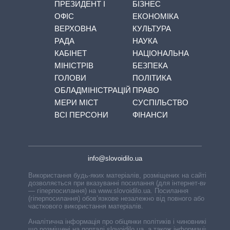
ПРЕЗИДЕНТ І
БІЗНЕС
ОФІС
ЕКОНОМІКА
ВЕРХОВНА
КУЛЬТУРА
РАДА
НАУКА
КАБІНЕТ
НАЦІОНАЛЬНА
МІНІСТРІВ
БЕЗПЕКА
ГОЛОВИ
ПОЛІТИКА
ОБЛАДМІНІСТРАЦІЙ
ПРАВО
МЕРИ МІСТ
СУСПІЛЬСТВО
ВСІ ПЕРСОНИ
ФІНАНСИ
info@slovoidilo.ua
Використання будь-яких матеріалів, розміщених на сайті,
дозволяється при вказуванні посилання (для інтернет-видань
— гіперпосилання) на www.slovoidilo.ua. Посилання
(гіперпосилання) обов’язкове незалежно від повного або
часткового використання матеріалів.
Аналітична інформація про обіцянки політиків і чиновників,
що розміщені на порталі slovoidilo.ua, а також інформація про