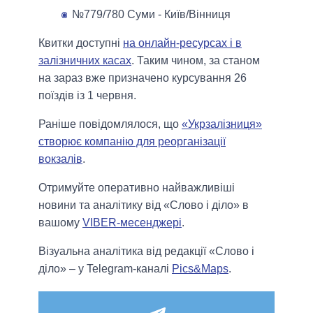
№779/780 Суми - Київ/Вінниця
Квитки доступні
на онлайн-ресурсах і в
залізничних касах
. Таким чином, за станом
на зараз вже призначено курсування 26
поїздів із 1 червня.
Раніше повідомлялося, що
«Укрзалізниця»
створює компанію для реорганізації
вокзалів
.
Отримуйте оперативно найважливіші
новини та аналітику від «Слово і діло» в
вашому
VIBER-месенджері
.
Візуальна аналітика від редакції «Слово і
діло» – у Telegram-каналі
Pics&Maps
.