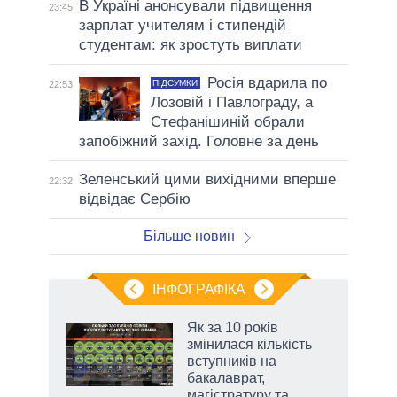
В Україні анонсували підвищення
23:45
зарплат учителям і стипендій
студентам: як зростуть виплати
Росія вдарила по
ПІДСУМКИ
22:53
Лозовій і Павлограду, а
Стефанішиній обрали
запобіжний захід. Головне за день
Зеленський цими вихідними вперше
22:32
відвідає Сербію
Більше новин
ІНФОГРАФІКА
Як за 10 років
раїні
змінилася кількість
ої
вступників на
бакалаврат,
магістратуру та