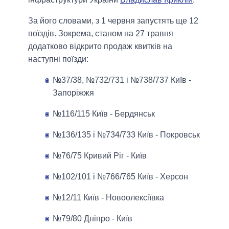
За його словами, з 1 червня запустять ще 12
поїздів. Зокрема, станом на 27 травня
додатково відкрито продаж квитків на
наступні поїзди:
№37/38, №732/731 і №738/737 Київ -
Запоріжжя
№116/115 Київ - Бердянськ
№136/135 і №734/733 Київ - Покровськ
№76/75 Кривий Ріг - Київ
№102/101 і №766/765 Київ - Херсон
№12/11 Київ - Новоолексіївка
№79/80 Дніпро - Київ