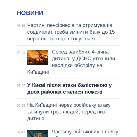
НОВИНИ
Частині пенсіонерів та отримувачів
05:15
соцвиплат треба змінити банк до 15
вересня: кого це стосується
Серед загиблих 4-річна
04:51
дитина: у ДСНС уточнили
наслідки обстрілу на
Київщині
У Києві після атаки балістикою у
03:47
двох районах сталися пожежі
На Київщині через російську атаку
02:53
загинули троє людей, серед них
дитина
Частину військових з полку
02:41