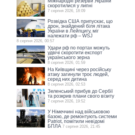
Міжнародні резерви України
скоротилися у липні
7 серпня 2026, 18:09
Розвідка США припускає, що
дрон, знайдений біля літака
України в Лейпцигу, міг
належати рф – WSJ
8 серпня 2026, 00:57
Удари рф по портах можуть
удвічі скоротити експорт
українського зерна
8 серпня 2026, 01:59
На Київщині через російську
атаку загинули троє людей,
серед них дитина
8 серпня 2026, 02:53
Зеленський прибув до Сербії
та розкрив плани свого візиту
7 серпня 2026, 19:52
У Німеччині над військовою
базою, де ремонтують системи
Patriot, помітили невідомі
БПЛА
7 серпня 2026, 21:45