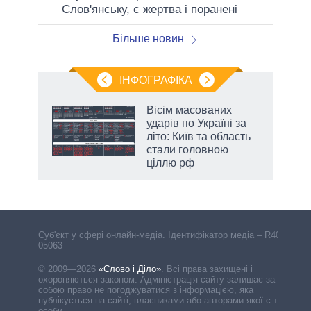
Слов'янську, є жертва і поранені
Більше новин
ІНФОГРАФІКА
 5
Вісім масованих
вго
ударів по Україні за
літо: Київ та область
стали головною
ціллю рф
Cуб'єкт у сфері онлайн-медіа. Ідентифікатор медіа – R40-
05063
© 2009—2026
«Слово і Діло»
.
Всі права захищені і
охороняються законом. Адміністрація сайту залишає за
собою право не погоджуватися з інформацією, яка
публікується на сайті, власниками або авторами якої є треті
особи.