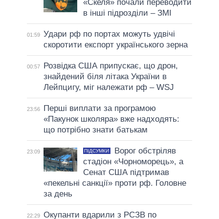
«Скеля» почали переводити
в інші підрозділи – ЗМІ
Удари рф по портах можуть удвічі
01:59
скоротити експорт українського зерна
Розвідка США припускає, що дрон,
00:57
знайдений біля літака України в
Лейпцигу, міг належати рф – WSJ
Перші виплати за програмою
23:56
«Пакунок школяра» вже надходять:
що потрібно знати батькам
Ворог обстріляв
ПІДСУМКИ
23:09
стадіон «Чорноморець», а
Сенат США підтримав
«пекельні санкції» проти рф. Головне
за день
Окупанти вдарили з РСЗВ по
22:29