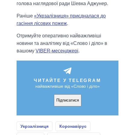
голова наглядової ради Шевка Аджунер.
Раніше
«Укрзалізниця» приєдналася до
гасіння лісових пожеж
.
Отримуйте оперативно найважливіші
новини та аналітику від «Слово і діло» в
вашому
VIBER-месенджері
.
ЧИТАЙТЕ У TELEGRAM
найважливіше від «Слово і діло»
Підписатися
Укрзалізниця
Коронавірус