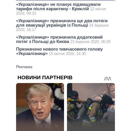
«Укрзалізниця» не планує підвищувати
тарифи після карантину - Криклій
12 квітня
2020, 09:23
«Укрзалізниця» призначила ще два потяги
для евакуації українців із Польщі
24 березня
2020, 16:17
«Укрзалізниця» призначила додатковий
потяг з Польщі до Києва
23 березня 2020, 06:00
Призначено нового тимчасового голову
«Укрзалізниці»
15 квітня 2020, 14:30