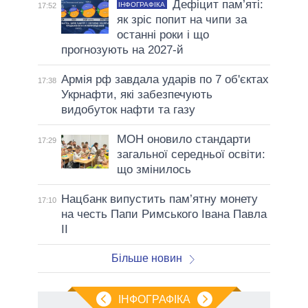
Дефіцит пам’яті:
ІНФОГРАФІКА
17:52
як зріс попит на чипи за
останні роки і що
прогнозують на 2027-й
Армія рф завдала ударів по 7 об'єктах
17:38
Укрнафти, які забезпечують
видобуток нафти та газу
МОН оновило стандарти
17:29
загальної середньої освіти:
що змінилось
Нацбанк випустить пам’ятну монету
17:10
на честь Папи Римського Івана Павла
II
Більше новин
ІНФОГРАФІКА