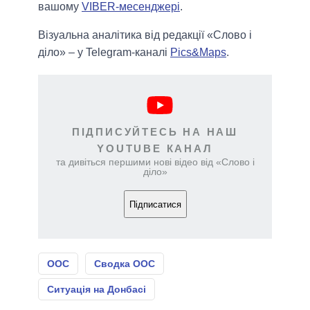
вашому
VIBER-месенджері
.
Візуальна аналітика від редакції «Слово і
діло» – у Telegram-каналі
Pics&Maps
.
ПІДПИСУЙТЕСЬ НА НАШ
YOUTUBE КАНАЛ
та дивіться першими нові відео від «Слово і
діло»
Підписатися
ООС
Сводка ООС
Ситуація на Донбасі