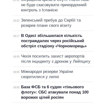
20:19
не буде скасовувати прикордонний
контроль з Іспанією
Зеленський прибув до Сербії та
19:52
розкрив плани свого візиту
В Одесі збільшилася кількість
19:17
постраждалих через російський
обстріл стадіону «Чорноморець»
Чехія посилить захист аеропортів
18:45
після інциденту з дроном у Лейпцигу
Міжнародні резерви України
18:09
скоротилися у липні
База ФСБ та 6 суден «тіньового
18:05
флоту»: СБС атакували понад 100
ворожих цілей росіян