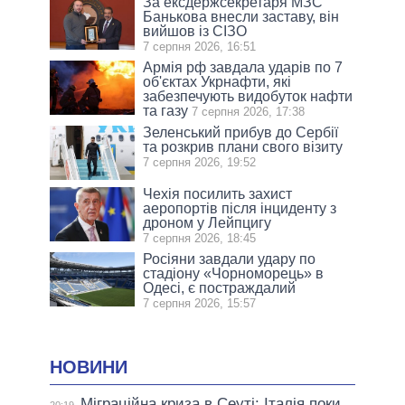
За ексдержсекретаря МЗС
Банькова внесли заставу, він
вийшов із СІЗО
7 серпня 2026, 16:51
Армія рф завдала ударів по 7
об'єктах Укрнафти, які
забезпечують видобуток нафти
та газу
7 серпня 2026, 17:38
Зеленський прибув до Сербії
та розкрив плани свого візиту
7 серпня 2026, 19:52
Чехія посилить захист
аеропортів після інциденту з
дроном у Лейпцигу
7 серпня 2026, 18:45
Росіяни завдали удару по
стадіону «Чорноморець» в
Одесі, є постраждалий
7 серпня 2026, 15:57
НОВИНИ
Міграційна криза в Сеуті: Італія поки