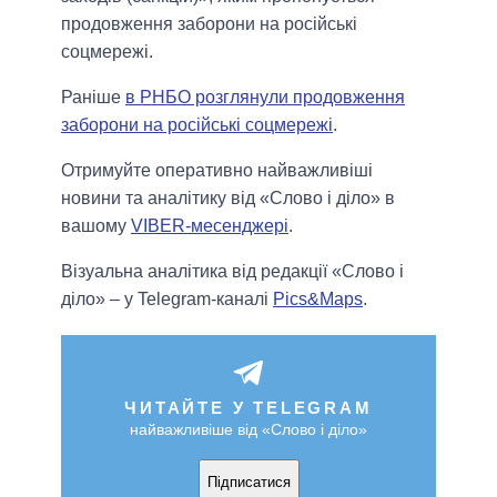
продовження заборони на російські
соцмережі.
Раніше
в РНБО розглянули продовження
заборони на російські соцмережі
.
Отримуйте оперативно найважливіші
новини та аналітику від «Слово і діло» в
вашому
VIBER-месенджері
.
Візуальна аналітика від редакції «Слово і
діло» – у Telegram-каналі
Pics&Maps
.
ЧИТАЙТЕ У TELEGRAM
найважливіше від «Слово і діло»
Підписатися