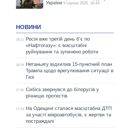
України
9 серпня 2026, 16:43
НОВИНИ
Росія вже третій день б’є по
19:12
«Нафтогазу»: є масштабні
руйнування та зупинено роботи
Нетаньягу відхилив 15-пунктний план
18:24
Трампа щодо врегулювання ситуації в
Газі
Сибіга звернувся до білорусів у
17:56
річницю протестів
На Одещині сталася масштабна ДТП
17:23
за участі мікроавтобусів, є жертви та
постраждалі