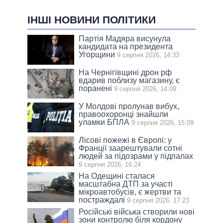
ІНШІ НОВИНИ ПОЛІТИКИ
Партія Мадяра висунула
кандидата на президента
Угорщини
9 серпня 2026, 14:33
На Чернігівщині дрон рф
вдарив поблизу магазину, є
поранені
9 серпня 2026, 14:09
У Молдові пролунав вибух,
правоохоронці знайшли
уламки БПЛА
9 серпня 2026, 15:09
Лісові пожежі в Європі: у
Франції заарештували сотні
людей за підозрами у підпалах
9 серпня 2026, 16:24
На Одещині сталася
масштабна ДТП за участі
мікроавтобусів, є жертви та
постраждалі
9 серпня 2026, 17:23
Російські війська створили нові
зони контролю біля кордону