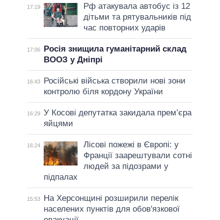
Рф атакувала автобус із 12
17:19
дітьми та рятувальників під
час повторних ударів
Росія знищила гуманітарний склад
17:06
ВООЗ у Дніпрі
Російські війська створили нові зони
16:43
контролю біля кордону України
У Косові депутатка закидала прем’єра
16:29
яйцями
Лісові пожежі в Європі: у
16:24
Франції заарештували сотні
людей за підозрами у
підпалах
На Херсонщині розширили перелік
15:53
населених пунктів для обов'язкової
евакуації