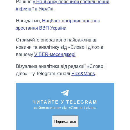
Раніше
у Нацбанку пояснили сповільнення
інфляції в Україні
.
Нагадаємо,
Нацбанк погіршив прогноз
зростання ВВП України
.
Отримуйте оперативно найважливіші
новини та аналітику від «Слово і діло» в
вашому
VIBER-месенджері
.
Візуальна аналітика від редакції «Слово і
діло» – у Telegram-каналі
Pics&Maps
.
ЧИТАЙТЕ У TELEGRAM
найважливіше від «Слово і діло»
Підписатися