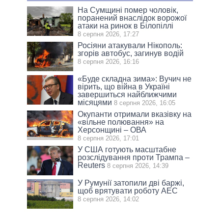
На Сумщині помер чоловік,
поранений внаслідок ворожої
атаки на ринок в Білопіллі
8 серпня 2026, 17:27
Росіяни атакували Нікополь:
згорів автобус, загинув водій
8 серпня 2026, 16:16
«Буде складна зима»: Вучич не
вірить, що війна в Україні
завершиться найближчими
місяцями
8 серпня 2026, 16:05
Окупанти отримали вказівку на
«вільне полювання» на
Херсонщині – ОВА
8 серпня 2026, 17:01
У США готують масштабне
розслідування проти Трампа –
Reuters
8 серпня 2026, 14:39
У Румунії затопили дві баржі,
щоб врятувати роботу АЕС
8 серпня 2026, 14:02