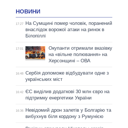
НОВИНИ
На Сумщині помер чоловік, поранений
17:27
внаслідок ворожої атаки на ринок в
Білопіллі
Окупанти отримали вказівку
17:01
на «вільне полювання» на
Херсонщині – ОВА
Сербія допоможе відбудувати одне з
16:48
українських міст
ЄС виділив додаткові 30 млн євро на
16:42
підтримку енергетики України
Невідомий дрон залетів у Болгарію та
16:36
вибухнув біля кордону з Румунією