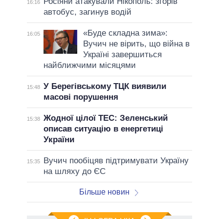
Росіяни атакували Нікополь: згорів
16:16
автобус, загинув водій
«Буде складна зима»:
16:05
Вучич не вірить, що війна в
Україні завершиться
найближчими місяцями
У Берегівському ТЦК виявили
15:48
масові порушення
Жодної цілої ТЕС: Зеленський
15:38
описав ситуацію в енергетиці
України
Вучич пообіцяв підтримувати Україну
15:35
на шляху до ЄС
Більше новин