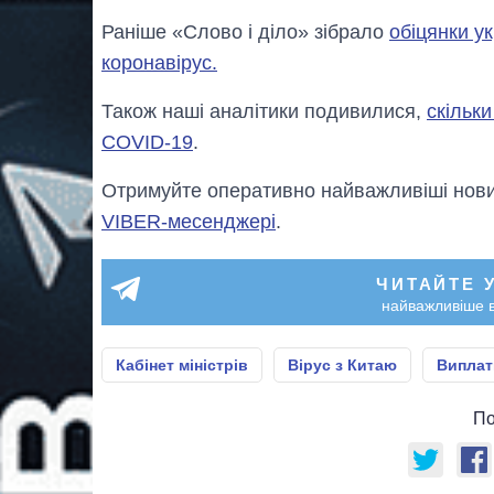
Раніше «Слово і діло» зібрало
обіцянки ук
коронавірус.
Також наші аналітики подивилися,
скільки
COVID-19
.
Отримуйте оперативно найважливіші новин
VIBER-месенджері
.
ЧИТАЙТЕ 
найважливіше в
Кабінет міністрів
Вірус з Китаю
Виплат
По