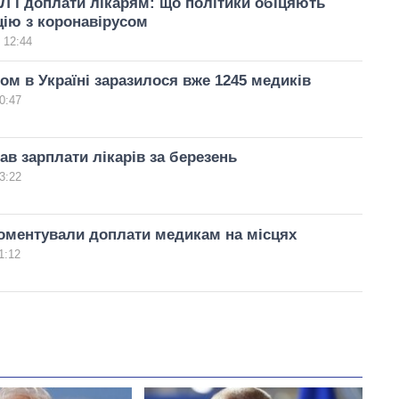
 і доплати лікарям: що політики обіцяють
цію з коронавірусом
 12:44
ом в Україні заразилося вже 1245 медиків
0:47
ав зарплати лікарів за березень
3:22
оментували доплати медикам на місцях
1:12