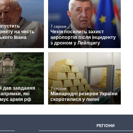
ипустить
7 серпня
онету на честь
Чехія посилить захист
кого Івана
аеропортів після інциденту
з дроном у Лейпцигу
й дав завдання
7 серпня
апрямки, які
Міжнародні резерви України
мує армія рф
скоротилися у липні
РЕГІОНИ