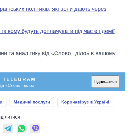
раїнських політиків, які вони дають через
 та кому будуть доплачувати під час епідемії
и та аналітику від «Слово і діло» в вашому
У TELEGRAM
Підписатися
ід «Слово і діло»
и
Медичні послуги
Коронавірус в Україні
ділитися: