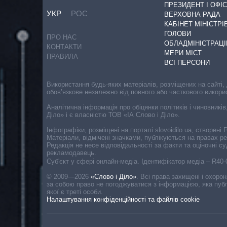
ПРЕЗИДЕНТ І ОФІС
УКР
РОС
ВЕРХОВНА РАДА
КАБІНЕТ МІНІСТРІ
ГОЛОВИ
ПРО НАС
ОБЛАДМІНІСТРАЦІ
КОНТАКТИ
МЕРИ МІСТ
ПРАВИЛА
ВСІ ПЕРСОНИ
Використання будь-яких матеріалів, розміщених на сайті,
обов’язкове незалежно від повного або часткового викори
Аналітична інформація про обіцянки політиків і чиновників
Діло» і є власністю ТОВ «ІА Слово і Діло».
Інфографіки, розміщені на порталі slovoidilo.ua, створен
Матеріали, відмічені значками, публікуються на правах р
Редакція не несе відповідальності за факти та оціночні 
рекламодавець.
Cуб'єкт у сфері онлайн-медіа. Ідентифікатор медіа – R40
© 2009—2026
«Слово і Діло»
.
Всі права захищені і охоро
за собою право не погоджуватися з інформацією, яка публ
якої є треті особи.
Налаштування конфіденційності та файлів cookie