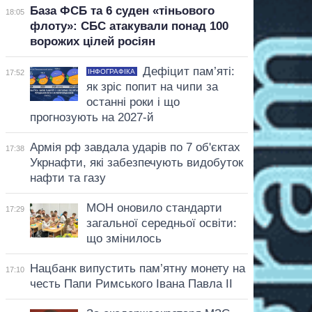
База ФСБ та 6 суден «тіньового
18:05
флоту»: СБС атакували понад 100
ворожих цілей росіян
Дефіцит пам’яті:
ІНФОГРАФІКА
17:52
як зріс попит на чипи за
останні роки і що
прогнозують на 2027-й
Армія рф завдала ударів по 7 об'єктах
17:38
Укрнафти, які забезпечують видобуток
нафти та газу
МОН оновило стандарти
17:29
загальної середньої освіти:
що змінилось
Нацбанк випустить пам’ятну монету на
17:10
честь Папи Римського Івана Павла II