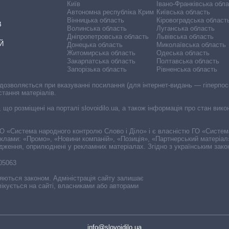
Київ
Івано-Франківська обл
Автономна республіка Крим
Київська область
Вінницька область
Кіровоградська област
В
Волинська область
Луганська область
Дніпропетровська область
Львівська область
Й
Донецька область
Миколаївська область
Житомирська область
Одеська область
Закарпатська область
Полтавська область
Запорізька область
Рівненська область
 дозволяється при вказуванні посилання (для інтернет-видань — гіперпоси
стання матеріалів.
, що розміщені на порталі slovoidilo.ua, а також інформація про стан вик
і ГО «Система народного контролю Слово і Діло» і є власністю ГО «Систе
еклами: «Промо», «Новини компаній», «Позиція», «Партнерський матеріал
судження, оприлюднені у рекламних матеріалах. Згідно з українським зак
-05063
няються законом. Адміністрація сайту залишає
ікується на сайті, власниками або авторами
info@slovoidilo.ua