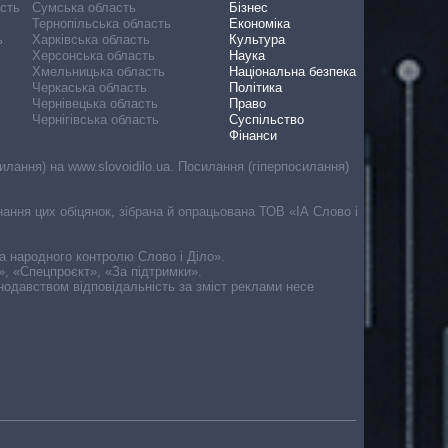
асть
Сумська область
Бізнес
Тернопільська область
Економіка
ь
Харківська область
Культура
Херсонська область
Наука
Хмельницька область
Національна безпека
Черкаська область
Політика
Чернівецька область
Право
Чернігівська область
Суспільство
Фінанси
лання) на www.slovoidilo.ua. Посилання (гіперпосилання)
онання цих обіцянок, зібрана й опрацьована ТОВ «ІА Слово і
ма народного контролю Слово і Діло».
», «Спецпроєкт», «За підтримки».
онодавством відповідальність за зміст реклами несе