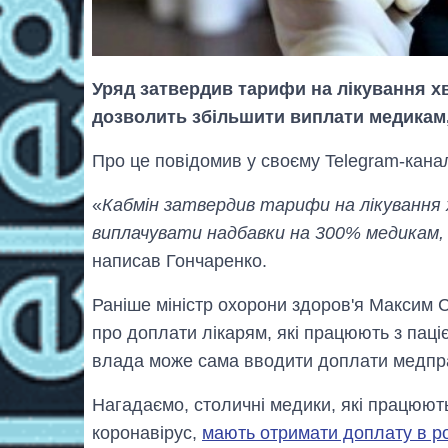
Уряд затвердив тарифи на лікування х
дозволить збільшити виплати медикам,
Про це повідомив у своєму Telegram-кана
«
Кабмін затвердив тарифи на лікування
виплачувати надбавки на 300% медикам,
написав Гончаренко.
Раніше міністр охорони здоров'я Максим 
про доплати лікарям, які працюють з паці
влада може сама вводити доплати медпр
Нагадаємо, столичні медики, які працюють
коронавірус,
мають отримати доплату в ро