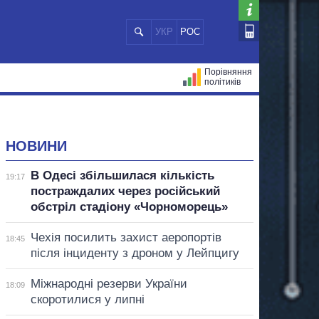
УКР
РОС
Порівняння
політиків
ЦІЙ
МЕРИ МІСТ
ВСІ ПЕРСОНИ
НОВИНИ
В Одесі збільшилася кількість
19:17
постраждалих через російський
обстріл стадіону «Чорноморець»
Чехія посилить захист аеропортів
18:45
після інциденту з дроном у Лейпцигу
Міжнародні резерви України
18:09
скоротилися у липні