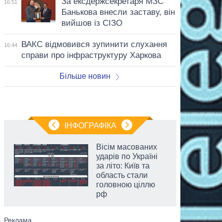
За ексдержсекретаря МЗС
16:51
Банькова внесли заставу, він
вийшов із СІЗО
ВАКС відмовився зупинити слухання
16:44
справи про інфраструктуру Харкова
Більше новин
ІНФОГРАФІКА
Вісім масованих
ударів по Україні
за літо: Київ та
область стали
головною ціллю
рф