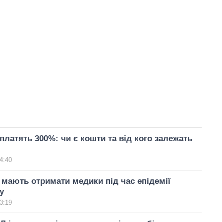
латять 300%: чи є кошти та від кого залежать
4:40
 мають отримати медики під час епідемії
у
3:19