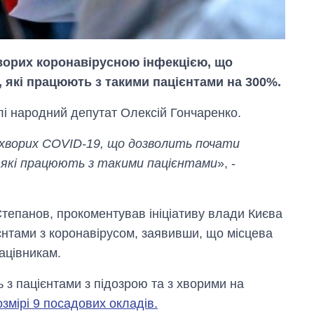
ворих коронавірусною інфекцією, що
 які працюють з такими пацієнтами на 300%.
лі народний депутат Олексій Гончаренко.
 хворих COVID-19, що дозволить почати
 які працюють з такими пацієнтами
», -
Від 1 місяця – до 5
Степанов, прокоментував ініціативу влади Києва
років: хто і як
єнтами з коронавірусом, заявивши, що місцева
довго обіймав
посаду керівника
ацівникам.
СЗР
 з пацієнтами з підозрою та з хворими на
змірі 9 посадових окладів.