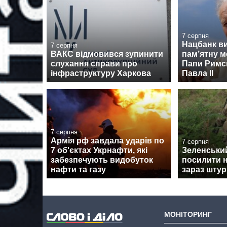
7 серпня
Нацбанк в
7 серпня
ВАКС відмовився зупинити
пам’ятну м
слухання справи про
Папи Римсь
інфраструктуру Харкова
Павла II
7 серпня
Армія рф завдала ударів по
7 серпня
7 об'єктах Укрнафти, які
Зеленськи
забезпечують видобуток
посилити н
нафти та газу
зараз штур
МОНІТОРИНГ