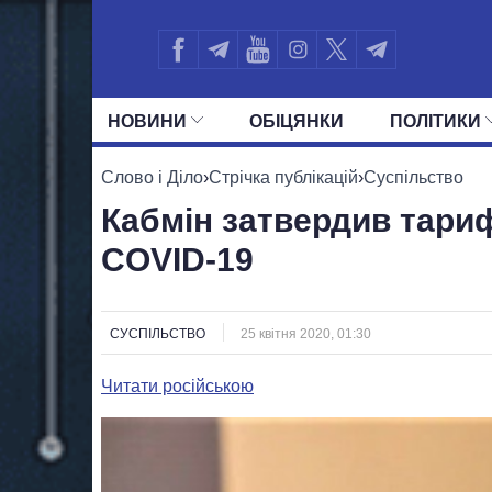
НОВИНИ
ОБIЦЯНКИ
ПОЛIТИКИ
УСІ ПОЛІТИКИ
ПРЕЗИДЕНТ І ОФ
Слово і Діло
›
Стрічка публікацій
›
Суспільство
Кабмін затвердив тари
COVID-19
СУСПІЛЬСТВО
25 квітня 2020, 01:30
Читати російською